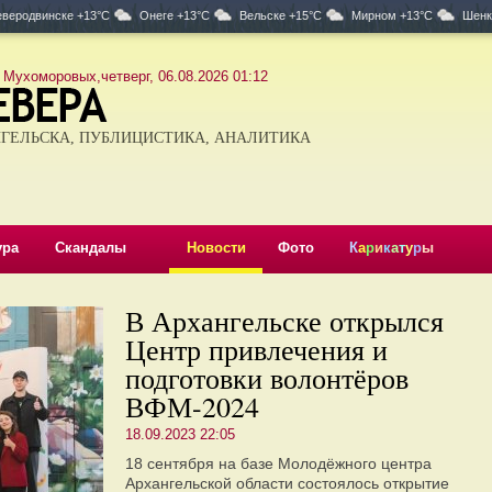
веродвинске +13°C
Онеге +13°C
Вельске +15°C
Мирном +13°C
Шенк
 Мухоморовых,четверг, 06.08.2026 01:12
ГЕЛЬСКА, ПУБЛИЦИСТИКА, АНАЛИТИКА
ура
Скандалы
Новости
Фото
К
а
р
и
к
а
т
у
р
ы
В Архангельске открылся
Центр привлечения и
подготовки волонтёров
ВФМ-2024
18.09.2023 22:05
18 сентября на базе Молодёжного центра
Архангельской области состоялось открытие