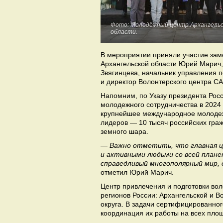
Фото: Молодёжный центр Архангель
области.
В мероприятии приняли участие зам
Архангельской области Юрий Марич,
Звягинцева, начальник управления 
и директор Волонтерского центра С
Напомним, по Указу президента Рос
молодежного сотрудничества в 2024
крупнейшее международное молодежн
лидеров — 10 тысяч российских граж
земного шара.
— Важно отметить, что главная ц
и активными людьми со всей пла
справедливый многополярный мир, 
отметил Юрий Марич.
Центр привлечения и подготовки вол
регионов России: Архангельской и В
округа. В задачи сертифицированног
координация их работы на всех пло