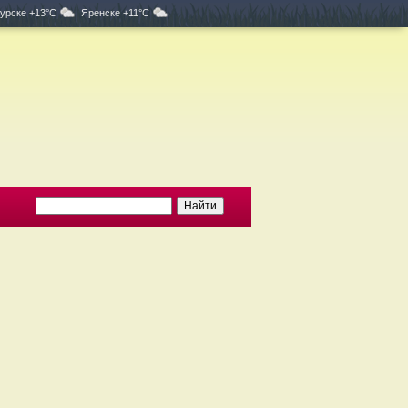
урске +13°C
Яренске +11°C