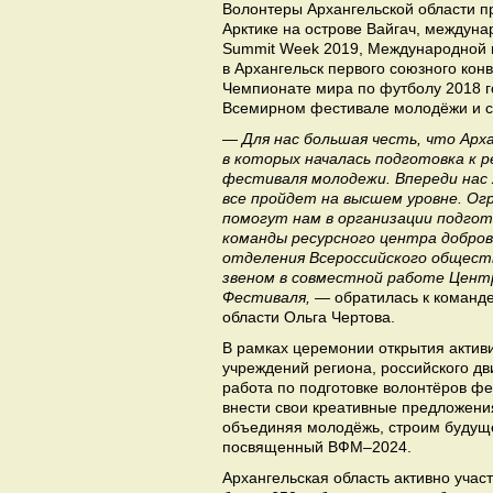
Волонтеры Архангельской области п
Арктике на острове Вайгач, междуна
Summit Week 2019, Международной 
в Архангельск первого союзного кон
Чемпионате мира по футболу 2018 го
Всемирном фестивале молодёжи и ст
— Для нас большая честь, что Арха
в которых началась подготовка к 
фестиваля молодежи. Впереди нас 
все пройдет на высшем уровне. Ог
помогут нам в организации подго
команды ресурсного центра добров
отделения Всероссийского общест
звеном в совместной работе Цент
Фестиваля, —
обратилась к команд
области Ольга Чертова.
В рамках церемонии открытия актив
учреждений региона, российского д
работа по подготовке волонтёров ф
внести свои креативные предложения
объединяя молодёжь, строим будущее
посвященный ВФМ–2024.
Архангельская область активно учас