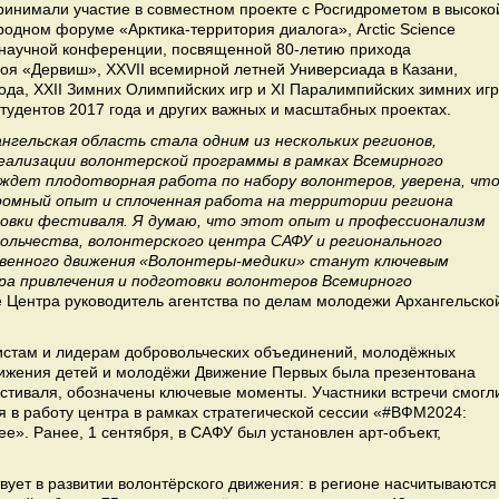
ринимали участие в совместном проекте с Росгидрометом в высоко
родном форуме «Арктика-территория диалога», Arctic Science
научной конференции, посвященной 80-летию прихода
воя «Дервиш», XXVII всемирной летней Универсиада в Казани,
да, XXII Зимних Олимпийских игр и XI Паралимпийских зимних игр
удентов 2017 года и других важных и масштабных проектах.
нгельская область стала одним из нескольких регионов,
реализации волонтерской программы в рамках Всемирного
ждет плодотворная работа по набору волонтеров, уверена, чт
ромный опыт и сплоченная работа на территории региона
товки фестиваля. Я думаю, что этот опыт и профессионализм
ольчества, волонтерского центра САФУ и регионального
венного движения «Волонтеры-медики» станут ключевым
ра привлечения и подготовки волонтеров Всемирного
е Центра руководитель агентства по делам молодежи Архангельско
истам и лидерам добровольческих объединений, молодёжных
вижения детей и молодёжи Движение Первых была презентована
естиваля, обозначены ключевые моменты. Участники встречи смогл
 в работу центра в рамках стратегической сессии «#ВФМ2024:
». Ранее, 1 сентября, в САФУ был установлен арт-объект,
твует в развитии волонтёрского движения: в регионе насчитываются