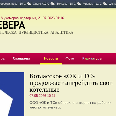
веродвинске +10°C
Онеге +10°C
Вельске +18°C
Мирном +11°C
Шенк
 Мухоморовых,вторник, 21.07.2026 01:16
ГЕЛЬСКА, ПУБЛИЦИСТИКА, АНАЛИТИКА
ура
Скандалы
Новости
Фото
К
а
р
и
к
а
т
у
р
ы
Котласское «ОК и ТС»
продолжает апгрейдить свои
котельные
07.05.2026 10:11
ООО «ОК и ТС» обновило интернет на рабочих
местах котельных.