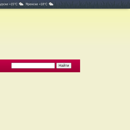
урске +15°C
Яренске +18°C