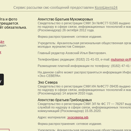
Сервис рассылки смс-сообщений предоставлен
КоллЦентр24
йта и фото
Агентство Братьев Мухоморовых
апрещается.
Свидетельство о регистрации СМИ Эл №ФС77-51565 выдано
по надзору в сфере связи, информационных технологий и м
йт обязательна.
(Роскомнадзор) 26 октября 2012 года.
Форма распространения: сетевое издание.
да»
Учредитель: Архангельская региональная общественная орг
ада».
молодых журналистов Севера».
х
Главный редактор Азовский Илья Викторович.
Телефон/факс редакции: (8182) 21-41-03, e-mail:
muhomor-pr@
Размещение платной информации по телефону: (8182) 47-41-
На данном сайте может распространяться информация Инфо
«Эхо СЕВЕРА».
Эхо Севера
Свидетельство о регистрации СМИ ИА №ФС77-39435 выдано
по надзору в сфере связи, информационных технологий и м
(Роскомнадзор) 14 апреля 2010 года.
Агентство братьев Грибоедовых
Свидетельство о регистрации СМИ ЭЛ № ФС 77 — 78297 выд
службой по надзору в сфере связи, информационных технол
коммуникаций (Роскомнадзор) 15.05.2020.
Адрес материалов:
эхосевера.рф
.
Форма распространения: сетевое издание.
Учредитель: Архангельская региональная общественная орг