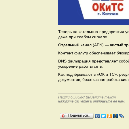
Теперь на котельных предприятия ус
даже при слабом сигнале.
Отдельный канал (APN) — чистый тра
Контент фильтр обеспечивает блокир
DNS фильтрация представляет собой
ускорение работы сети.
Как подчёркивают в «ОК и ТС», резу
документов, безотказная работа си
Нашли ошибку? Выделите текст,
нажмите ctrl+enter и отправьте ее нам.
Поделиться…