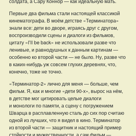
солдата, а Сару Коннор — как идеальную мать.
Первые два фильма стали настоящей классикой
кинематографа. В моём детстве «Терминатора»
знали все: дети во дворе, играясь друг с другом,
воспроизводили сцены и диалоги из фильмов,
цитату «Iʼll be back» не использовали разве что
ленивые, и равнодушных к данным картинам —
особенно ко второй части — не было. Ну, разве что
в каких-нибудь уж совсем глухих деревнях, что,
конечно, тоже не точно.
«Терминатор-2» лично для меня — больше, чем
фильм. Я, как и многие «дети 90-х», вырос на нём,
в детстве мог цитировать целые диалоги
и монологи по памяти, а сцену с погружением
Шварца в расплавленную сталь до сих пор считаю
одной из лучших, что я видел в кино. Терминатор
из второй части — защитник и настоящий пример
стойкости и мужественности, а сам фильм —