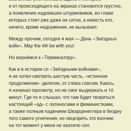
и от происходящего на экранах становится грустно,
а появление надоевших штурмовиков, во главе
которых стоят уже даже не ситхи, а невесть кто,
ничего, кроме недоумения, не вызывает.
Между прочим, сегодня 4 мая — День «Звёздных
войн». May the 4th be with you!
Но вернёмся к «Терминатору».
Как и в истории со «Звёздными войнами»,
я не хотел смотреть шестую часть, «истинное
продолжение» дилогии, от слова совсем. Каюсь,
я начинал просмотр, но не смог выдержать и 10
минут. Где-то я слышал, что там будет твориться
настоящий «ад» с латиносами и феминистками,
а также полным падением Шварценеггера в бездну
того самого угнетения, но лицезреть это воочию
на тот момент у меня не хватило сил.