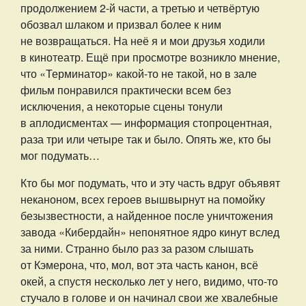
продолжением 2-й части, а третью и четвёртую
обозвал шлаком и призвал более к ним
не возвращаться. На неё я и мои друзья ходили
в кинотеатр. Ещё при просмотре возникло мнение,
что «Терминатор» какой-то не такой, но в зале
фильм понравился практически всем без
исключения, а некоторые сцены тонули
в аплодисментах — информация стопроцентная,
раза три или четыре так и было. Опять же, кто бы
мог подумать…
Кто бы мог подумать, что и эту часть вдруг объявят
неканоном, всех героев вышвырнут на помойку
безызвестности, а найденное после уничтожения
завода «Кибердайн» непонятное ядро кинут вслед
за ними. Странно было раз за разом слышать
от Кэмерона, что, мол, вот эта часть канон, всё
окей, а спустя несколько лет у него, видимо, что-то
стучало в голове и он начинал свои же хвалебные