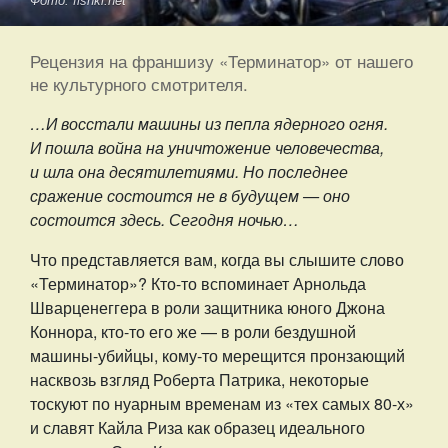
Фото: fishki.net
Рецензия на франшизу «Терминатор» от нашего
не культурного смотрителя.
…И восстали машины из пепла ядерного огня.
И пошла война на уничтожение человечества,
и шла она десятилетиями. Но последнее
сражение состоится не в будущем — оно
состоится здесь. Сегодня ночью…
Что представляется вам, когда вы слышите слово
«Терминатор»? Кто-то вспоминает Арнольда
Шварценеггера в роли защитника юного Джона
Коннора, кто-то его же — в роли бездушной
машины-убийцы, кому-то мерещится пронзающий
насквозь взгляд Роберта Патрика, некоторые
тоскуют по нуарным временам из «тех самых 80-х»
и славят Кайла Риза как образец идеального