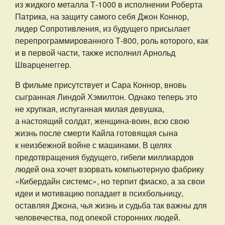
из жидкого металла Т-1000 в исполнении Роберта
Патрика, на защиту самого себя Джон Коннор,
лидер Сопротивления, из будущего присылает
перепрограммированного Т-800, роль которого, как
и в первой части, также исполнил Арнольд
Шварценеггер.
В фильме присутствует и Сара Коннор, вновь
сыгранная Линдой Хэмилтон. Однако теперь это
не хрупкая, испуганная милая девушка,
а настоящий солдат, женщина-воин, всю свою
жизнь после смерти Кайла готовящая сына
к неизбежной войне с машинами. В целях
предотвращения будущего, гибели миллиардов
людей она хочет взорвать компьютерную фабрику
«Кибердайн системс», но терпит фиаско, а за свои
идеи и мотивацию попадает в психбольницу,
оставляя Джона, чья жизнь и судьба так важны для
человечества, под опекой сторонних людей.