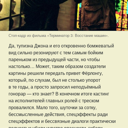
Стоп-кадр из фильма «Терминатор 3: Восстание машин».
Да, тупизна Джона и его откровенно бомжеватый
вид сильно резонируют с тем самым бойким
пареньком из предыдущей части, но чтобы
настолько… Может, таким образом создатели
картины решили передать привет Фёрлонгу,
который, по слухам, был не столько упорот
в те годы, а просто запросил неподъёмный
гонорар — кто знает? В конечном итоге кастинг
на исполнителей главных ролей с треском
провалился. Мало того, шуточки за сотку,
бессмысленные действия, спецэффекты ради
спецэффектов и бессвязные диалоги практически
полностью убили чувство опасности, гибели,