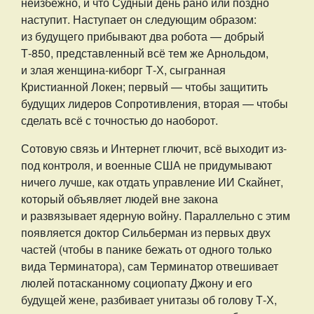
неизбежно, и что Судный день рано или поздно
наступит. Наступает он следующим образом:
из будущего прибывают два робота — добрый
Т-850, представленный всё тем же Арнольдом,
и злая женщина-киборг Т-Х, сыгранная
Кристианной Локен; первый — чтобы защитить
будущих лидеров Сопротивления, вторая — чтобы
сделать всё с точностью до наоборот.
Сотовую связь и Интернет глючит, всё выходит из-
под контроля, и военные США не придумывают
ничего лучше, как отдать управление ИИ Скайнет,
который объявляет людей вне закона
и развязывает ядерную войну. Параллельно с этим
появляется доктор Сильберман из первых двух
частей (чтобы в панике бежать от одного только
вида Терминатора), сам Терминатор отвешивает
люлей потасканному социопату Джону и его
будущей жене, разбивает унитазы об голову Т-Х,