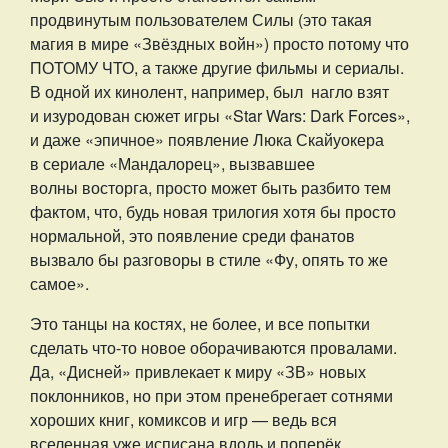
продвинутым пользователем Силы (это такая
магия в мире «Звёздных войн») просто потому что
ПОТОМУ ЧТО, а также другие фильмы и сериалы.
В одной их кинолент, например, был нагло взят
и изуродован сюжет игры «Star Wars: Dark Forces»,
и даже «эпичное» появление Люка Скайуокера
в сериале «Мандалорец», вызвавшее
волны восторга, просто может быть разбито тем
фактом, что, будь новая трилогия хотя бы просто
нормальной, это появление среди фанатов
вызвало бы разговоры в стиле «Фу, опять то же
самое».
Это танцы на костях, не более, и все попытки
сделать что-то новое оборачиваются провалами.
Да, «Дисней» привлекает к миру «ЗВ» новых
поклонников, но при этом пренебрегает сотнями
хороших книг, комиксов и игр — ведь вся
вселенная уже исписана вдоль и поперёк,