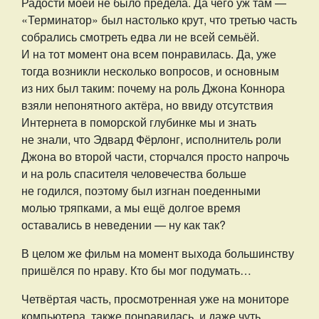
Радости моей не было предела. Да чего уж там —
«Терминатор» был настолько крут, что третью часть
собрались смотреть едва ли не всей семьёй.
И на тот момент она всем понравилась. Да, уже
тогда возникли несколько вопросов, и основным
из них был таким: почему на роль Джона Коннора
взяли непонятного актёра, но ввиду отсутствия
Интернета в поморской глубинке мы и знать
не знали, что Эдвард Фёрлонг, исполнитель роли
Джона во второй части, сторчался просто напрочь
и на роль спасителя человечества больше
не годился, поэтому был изгнан поеденными
молью тряпками, а мы ещё долгое время
оставались в неведении — ну как так?
В целом же фильм на момент выхода большинству
пришёлся по нраву. Кто бы мог подумать…
Четвёртая часть, просмотренная уже на мониторе
компьютера, также понравилась, и даже чуть