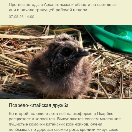
Прогноз погоды в Архангельске и области на выходные
дни и начало грядущей рабочей недели.
07.08.26 14:00
Псарёво-китайская дружба
Во второй половине лета всё на экоферме в Псарёво
расцветает и колосится. Вылупляются совсем маленькие
пушистые комочки китайских кохинхинов, олени
почёсывают о деревья свежие рога, кролики живут свою