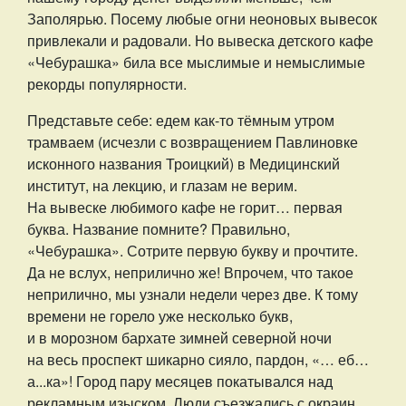
Заполярью. Посему любые огни неоновых вывесок
привлекали и радовали. Но вывеска детского кафе
«Чебурашка» била все мыслимые и немыслимые
рекорды популярности.
Представьте себе: едем как-то тёмным утром
трамваем (исчезли с возвращением Павлиновке
исконного названия Троицкий) в Медицинский
институт, на лекцию, и глазам не верим.
На вывеске любимого кафе не горит… первая
буква. Название помните? Правильно,
«Чебурашка». Сотрите первую букву и прочтите.
Да не вслух, неприлично же! Впрочем, что такое
неприлично, мы узнали недели через две. К тому
времени не горело уже несколько букв,
и в морозном бархате зимней северной ночи
на весь проспект шикарно сияло, пардон, «… еб…
а...ка»! Город пару месяцев покатывался над
рекламным изыском. Люди съезжались с окраин