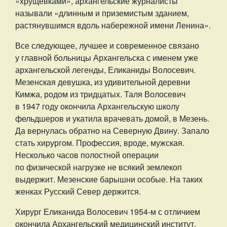
«хрущёвками», архангельские журналисты
называли «длинным и приземистым зданием,
растянувшимся вдоль набережной имени Ленина».
Все следующее, лучшее и современное связано
у главной больницы Архангельска с именем уже
архангельской легенды, Еликаниды Волосевич.
Мезенская девушка, из удивительной деревни
Кимжа, родом из тридцатых. Таля Волосевич
в 1947 году окончила Архангельскую школу
фельдшеров и укатила врачевать домой, в Мезень.
Да вернулась обратно на Северную Двину. Запало
стать хирургом. Профессия, вроде, мужская.
Несколько часов полостной операции
по физической нагрузке не всякий землекоп
выдержит. Мезенские барышни особые. На таких
женках Русский Север держится.
Хирург Еликанида Волосевич 1954-м с отличием
окончила Архангельский медицинский институт.