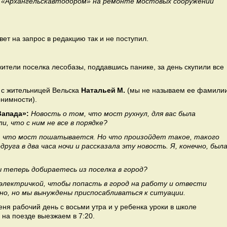
я «Архангельскавтодором» на ремонте мостовых сооружений
ет на запрос в редакцию так и не поступил.
ители поселка лесобазы, поддавшись панике, за день скупили все
с жительницей Вельска
Натальей М.
(мы не называем ее фамили
онимности).
Запада»:
Новость о том, что мост рухнул, для вас была
и, что с ним не все в порядке?
, что мост пошатывается. Но что произойдет такое, такого
руга в два часа ночи и рассказала эту новость. Я, конечно, был
 теперь добираетесь из поселка в город?
электричкой, чтобы попасть в город на работу и отвести
бно, но мы вынуждены приспосабливаться к ситуации.
еня рабочий день с восьми утра и у ребенка уроки в школе
 на поезде выезжаем в 7:20.