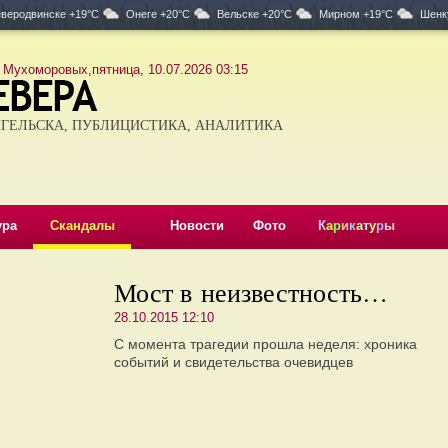
веродвинске +19°C
Онеге +20°C
Вельске +20°C
Мирном +19°C
Шенк
 Мухоморовых,пятница, 10.07.2026 03:15
ГЕЛЬСКА, ПУБЛИЦИСТИКА, АНАЛИТИКА
ура
Скандалы
Новости
Фото
К
а
р
и
к
а
т
у
р
ы
Мост в неизвестность…
28.10.2015 12:10
С момента трагедии прошла неделя: хроника
событий и свидетельства очевидцев