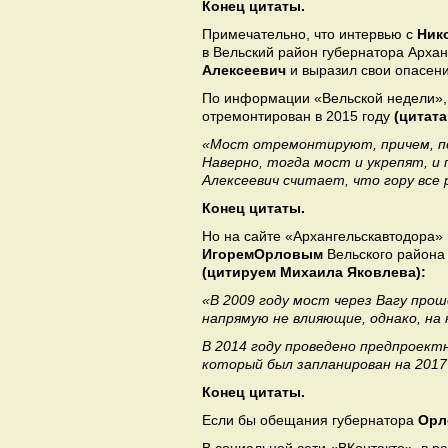
Конец цитаты.
Примечательно, что интервью с
Ник
в Вельский район губернатора Арха
Алексеевич
и выразил свои опасени
По информации «Вельской недели»,
отремонтирован в 2015 году
(цитата
«Мост отремонтируют, причем, по 
Наверно, тогда мост и укрепят, и
Алексеевич считает, что гору все 
Конец цитаты.
Но на сайте «Архангельскавтодора»
Игорем
Орловым
Вельского района
(цитируем Михаила Яковлева):
«В 2009 году мост через Вагу про
напрямую не влияющие, однако, на
В 2014 году проведено предпроект
который был запланирован на 2017
Конец цитаты.
Если бы обещания губернатора
Орл