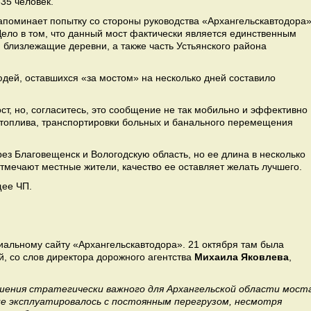
35 человек.
поминает попытку со стороны руководства «Архангельскавтодора
ело в том, что данный мост фактически является единственным
 близлежащие деревни, а также часть Устьянского района
дей, оставшихся «за мостом» на несколько дней составило
т, но, согласитесь, это сообщение не так мобильно и эффективно
, топлива, транспортировки больных и банального перемещения
ез Благовещенск и Вологодскую область, но ее длина в несколько
отмечают местные жители, качество ее оставляет желать лучшего.
щее ЧП.
льному сайту «Архангельскавтодора». 21 октября там была
, со слов директора дорожного агентства
Михаила Яковлева
,
шения стратегически важного для Архангельской области мост
ие эксплуатировалось с постоянным перегрузом, несмотря