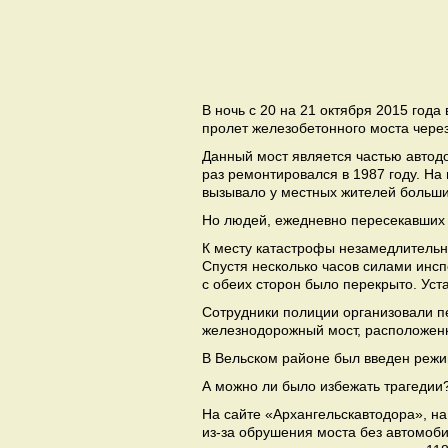
В ночь с 20 на 21 октября 2015 год
пролет железобетонного моста через
Данный мост является частью автодо
раз ремонтировался в 1987 году. На
вызывало у местных жителей больши
Но людей, ежедневно пересекавших м
К месту катастрофы незамедлительн
Спустя несколько часов силами инс
с обеих сторон было перекрыто. Ус
Сотрудники полиции организовали п
железнодорожный мост, расположенн
В Вельском районе был введен реж
А можно ли было избежать трагедии
На сайте «Архангельскавтодора», на
из-за обрушения моста без автомоб