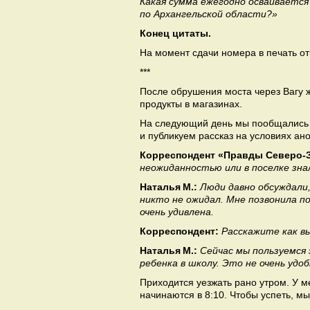
Какая сумма ежегодно осваиваетс
по Архангельской области?»
Конец цитаты.
На момент сдачи номера в печать отв
***
После обрушения моста через Вагу ж
продукты в магазинах.
На следующий день мы пообщались 
и публикуем рассказ на условиях ан
Корреспондент «Правды Северо-
неожиданностью или в поселке знал
Наталья М.:
Люди давно обсуждали
никто не ожидал. Мне позвонила под
очень удивлена.
Корреспондент:
Расскажите как вы
Наталья М.:
Сейчас мы пользуемся 
ребенка в школу. Это не очень удо
Приходится уезжать рано утром. У м
начинаются в 8:10. Чтобы успеть, мы