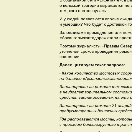
В социальной сети «ВКонтакте», в р
о вельской трагедии выражается нег
тем, кого она коснулась.
И у людей появляются вполне ожида
и умерших? Что будет с доставкой то
Заложниками промедления или неже
«Архангельскавтодора» стали прост
Поэтому журналисты «Правды Северо
уточнения сроков проведения ремон
состоянии.
Далее цитируем текст запроса:
«Какое количество мостовых соору
на балансе «Архангельскавтодора
Запланирован ли ремонт тех самых 
в неудовлетворительном состоянии
средств, запланированных на эти
Запланирован ли ремонт 21 аварийн
предусмотренных денежных средс
Где располагаются мосты, которые 
с проездом большегрузного транс