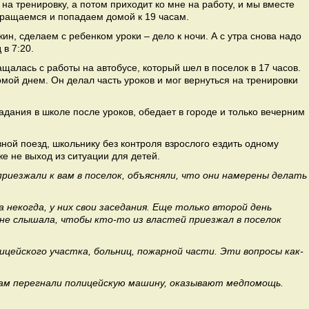
на тренировку, а потом приходит ко мне на работу, и мы вместе
вращаемся и попадаем домой к 19 часам.
ин, сделаем с ребенком уроки – дело к ночи. А с утра снова надо
 в 7:20.
ащалась с работы на автобусе, который шел в поселок в 17 часов.
омой днем. Он делал часть уроков и мог вернуться на тренировки
адания в школе после уроков, обедает в городе и только вечерним
вной поезд, школьнику без контроля взрослого ездить одному
же не выход из ситуации для детей.
риезжали к вам в поселок, объясняли, что они намерены делать
некогда, у них свои заседания. Еще только второй день
не слышала, чтобы кто-то из властей приезжал в поселок
ицейского участка, больниц, пожарной части. Эти вопросы как-
 нам перегнали полицейскую машину, оказывают медпомощь.