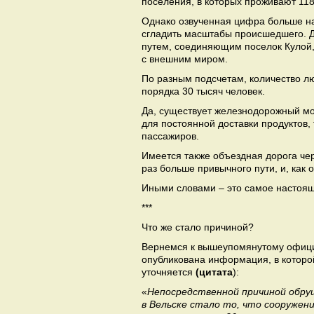
поселения, в которых проживают 11
8
Однако озвученная цифра больше на
сгладить масштабы происшедшего. Д
путем, соединяющим поселок Кулой,
с внешним миром.
По разным подсчетам, количество лю
порядка 30 тысяч человек.
Да, существует железнодорожный мос
для постоянной доставки продуктов
пассажиров.
Имеется также объездная дорога чер
раз больше привычного пути, и, как 
Иными словами – это самое настоя
***
Что же стало причиной?
Вернемся к вышеупомянутому официа
опубликована информация, в которой
уточняется
(цитата
):
«
Непосредственной причиной обру
в Вельске стало то, что сооружен