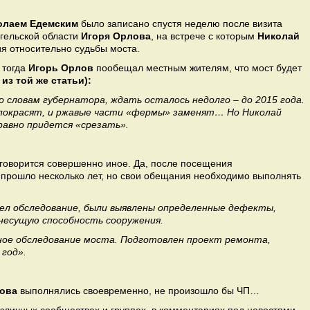
олаем Едемским
было записано спустя неделю после визита
нгельской области
Игоря Орлова
, на встрече с которым
Николай
я относительно судьбы моста.
 тогда
Игорь Орлов
пообещал местным жителям, что мост будет
 из той же статьи):
словам губернатора, ждать осталось недолго – до 2015 года.
 покрасят, и ржавые части «фермы» заменят… Но Николай
равно придется «срезать».
 говорится совершенно иное. Да, после посещения
 прошло несколько лет, но свои обещания необходимо выполнять
шел обследование, были выявлены определенные дефекты,
 несущую способность сооружения.
ное обследование моста. Подготовлен проект ремонта,
 год».
ова
выполнялись своевременно, не произошло бы ЧП…