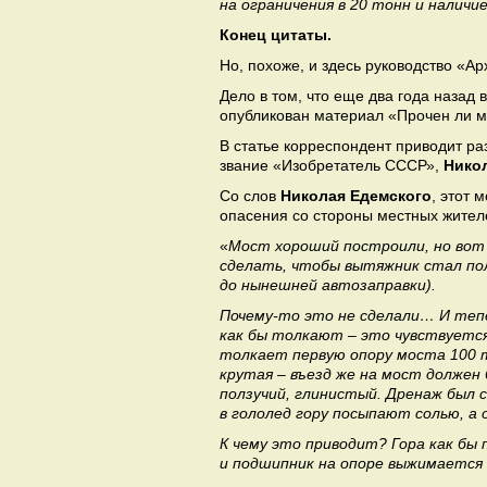
на ограничения в 20 тонн и налич
Конец цитаты.
Но, похоже, и здесь руководство «А
Дело в том, что еще два года назад 
опубликован материал «Прочен ли м
В статье корреспондент приводит р
звание «Изобретатель СССР»,
Нико
Со слов
Николая Едемского
, этот 
опасения со стороны местных жител
«
Мост хороший построили, но вот
сделать, чтобы вытяжник стал пол
до нынешней автозаправки).
Почему-то это не сделали… И тепе
как бы толкают – это чувствуется
толкает первую опору моста 100 т
крутая – въезд же на мост должен
ползучий, глинистый. Дренаж был сд
в гололед гору посыпают солью, а
К чему это приводит? Гора как бы
и подшипник на опоре выжимается 