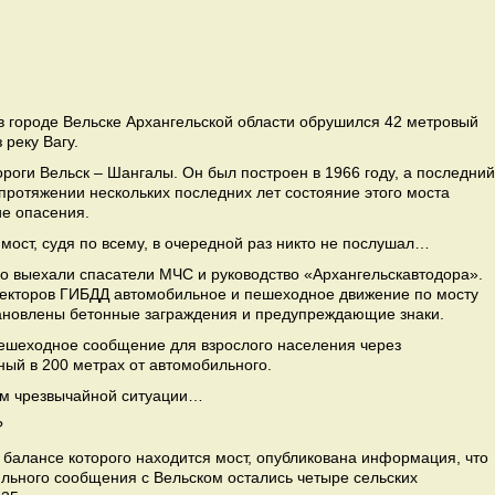
а в городе Вельске Архангельской области обрушился 42 метровый
 реку Вагу.
роги Вельск – Шангалы. Он был построен в 1966 году, а последний
 протяжении нескольких последних лет состояние этого моста
е опасения.
ост, судя по всему, в очередной раз никто не послушал…
о выехали спасатели МЧС и руководство «Архангельскавтодора».
пекторов ГИБДД автомобильное и пешеходное движение по мосту
тановлены бетонные заграждения и предупреждающие знаки.
ешеходное сообщение для взрослого населения через
ый в 200 метрах от автомобильного.
им чрезвычайной ситуации…
?
 балансе которого находится мост, опубликована информация, что
ильного сообщения с Вельском остались четыре сельских