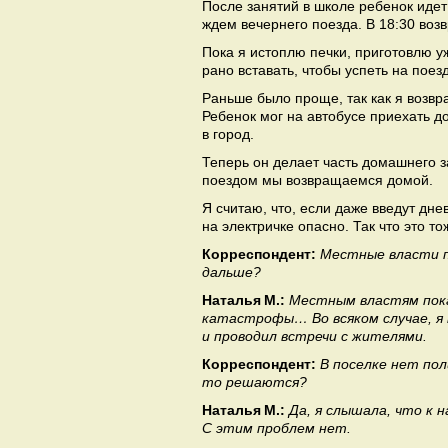
После занятий в школе ребенок идет 
ждем вечернего поезда. В 18:30 воз
Пока я истоплю печки, приготовлю уж
рано вставать, чтобы успеть на поезд
Раньше было проще, так как я возвр
Ребенок мог на автобусе приехать д
в город.
Теперь он делает часть домашнего з
поездом мы возвращаемся домой.
Я считаю, что, если даже введут дне
на электричке опасно. Так что это то
Корреспондент:
Местные власти п
дальше?
Наталья М.:
Местным властям пока 
катастрофы… Во всяком случае, я 
и проводил встречи с жителями.
Корреспондент:
В поселке нет пол
то решаются?
Наталья М.:
Да, я слышала, что к
С этим проблем нет.