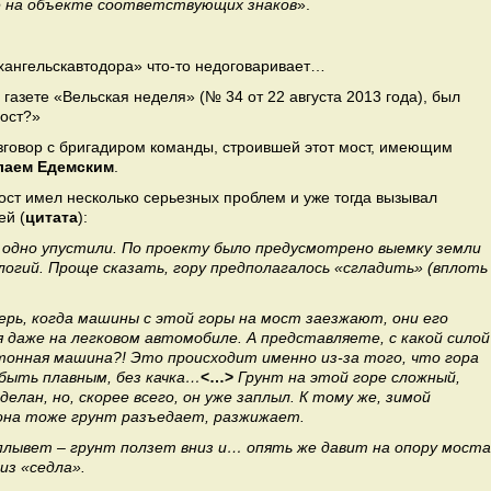
ие на объекте соответствующих знаков
».
рхангельскавтодора» что-то недоговаривает…
в газете «Вельская неделя» (№ 34 от 22 августа 2013 года), был
ост?»
азговор с бригадиром команды, строившей этот мост, имеющим
лаем Едемским
.
мост имел несколько серьезных проблем и уже тогда вызывал
ей (
цитата
):
 одно упустили. По проекту было предусмотрено выемку земли
огий. Проще сказать, гору предполагалось «сгладить» (вплоть
рь, когда машины с этой горы на мост заезжают, они его
 даже на легковом автомобиле. А представляете, с какой силой
онная машина?! Это происходит именно из-за того, что гора
 быть плавным, без качка…
<…>
Грунт на этой горе сложный,
елан, но, скорее всего, он уже заплыл. К тому же, зимой
 она тоже грунт разъедает, разжижает.
 плывет – грунт ползет вниз и… опять же давит на опору моста
из «седла»
.