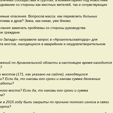
азличных сообществах и группах, в комментариях под новостями
одование со стороны как местных жителей, так и сочувствующих
емые опасения. Вопросов масса: как перевозить больных
плива и дров? Зима, как-никак, уже близко.
лания замечать проблемы со стороны руководства
ые граждане.
-Запада» направили запрос в «Архангельскавтодор» для
та мостов, находящихся в аварийном и неудовлетворительном
жений по Архангельской области в настоящее время находится
»?
мостов (171, как указано на сайте), находящихся
? Если да, то каковы его сроки и какова сумма денежных
 работы?
ого моста? Если да, то каковы его сроки и сумма
тв?
в 2015 году были закрыты по причине полного износа в связи
порта?