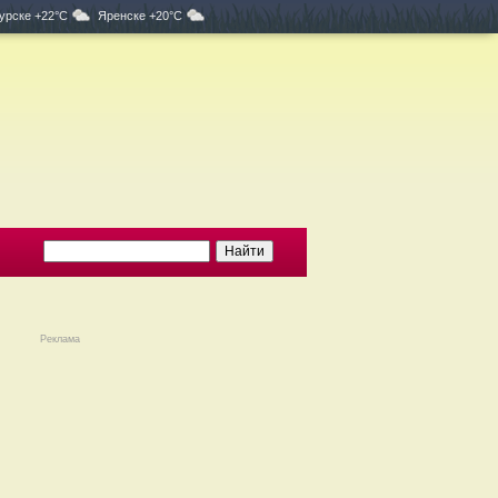
урске +22°C
Яренске +20°C
Реклама