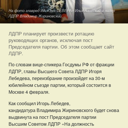
На фото главред ИА «Эхо СЕВЕРА» Илья Азовский и лидер
ЛДПР Владимир Жириновский.
ЛДПР планирует произвести ротацию
руководящих органов, исключая пост
Председателя партии. Об этом сообщает сайт
ЛДПР.
По словам вице-спикера Госдумы РФ от фракции
ЛДПР, главы Высшего Совета ЛДПР Игоря
Лебедева, переизбрание произойдет на 30-м
юбилейном съезде партии, который состоится в
Москве 4 февраля.
Как сообщил Игорь Лебедев,
кандидатура Владимира Жириновского будет снова
выдвинута на пост Председателя партии
Высшим Советом ЛДПР «На должность