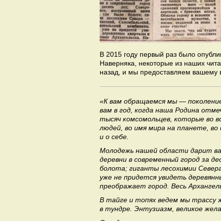
В 2015 году первый раз было опубл
Наверняка, некоторые из наших чита
назад, и мы предоставляем вашему 
«К вам обращаемся мы — поколени
вам в год, когда наша Родина отм
тысяч комсомольцев, которые во вс
людей, во имя мира на планете, в
и о себе.
Молодежь нашей области дарит вам
деревни в современный город за д
болота; гиганты лесохимии Севера
уже не придется увидеть деревянн
преображает город. Весь Архангель
В тайге и топях ведем мы трассу 
в тундре. Энтузиазм, великое жел