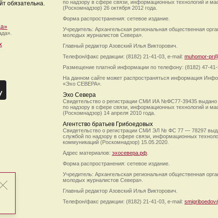
по надзору в сфере связи, информационных технологий и м
йт обязательна.
(Роскомнадзор) 26 октября 2012 года.
Форма распространения: сетевое издание.
да»
Учредитель: Архангельская региональная общественная орг
ада».
молодых журналистов Севера».
х
Главный редактор Азовский Илья Викторович.
Телефон/факс редакции: (8182) 21-41-03, e-mail:
muhomor-pr@
Размещение платной информации по телефону: (8182) 47-41-
На данном сайте может распространяться информация Инфо
«Эхо СЕВЕРА».
Эхо Севера
Свидетельство о регистрации СМИ ИА №ФС77-39435 выдано
по надзору в сфере связи, информационных технологий и м
(Роскомнадзор) 14 апреля 2010 года.
Агентство братьев Грибоедовых
Свидетельство о регистрации СМИ ЭЛ № ФС 77 — 78297 выд
службой по надзору в сфере связи, информационных технол
коммуникаций (Роскомнадзор) 15.05.2020.
Адрес материалов:
эхосевера.рф
.
Форма распространения: сетевое издание.
Учредитель: Архангельская региональная общественная орг
молодых журналистов Севера».
Главный редактор Азовский Илья Викторович.
Телефон/факс редакции: (8182) 21-41-03, e-mail:
smigriboedov