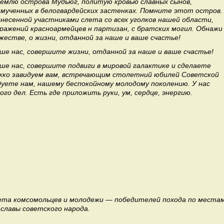
емлю острова Мудьюг, политую кровью славных сынов,
амученных в белогвардейских застенках. Помните этот остров.
инесенной участниками слета со всех уголков нашей области,
ражений красноармейцев н партизан, с братских могил. Обнажи
жестве, о жизни, отданной за наше и ваше счастье!
ше нас, совершите жизни, отданной за наше и ваше счастье!
ше нас, совершите подвиги в мировой галактике и сделаете
жко завидуем вам, встречающим столетний юбилей Советской
идуете нам, нашему беспокойному молодому поколению. У нас
ого дел. Есть где приложить руки, ум, сердце, энергию.
ета комсомольцев и молодежи — победителей похода по места
 славы советского народа.