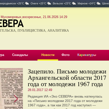
веродвинске +25°C
Онеге +25°C
Вельске +23°C
Мирном +24°C
Шенк
 Мухоморовых,воскресенье, 21.06.2026 14:29
ГЕЛЬСКА, ПУБЛИЦИСТИКА, АНАЛИТИКА
ура
Скандалы
Новости
Фото
К
а
р
и
к
а
т
у
р
ы
Зацепило. Письмо молодежи
Архангельской области 2017
года от молодежи 1967 года
28.01.2017 12:49
Редакция ИА «Эхо СЕВЕРА» вновь наткнулась
на «Письмо молодежи 2017 года от молодежи
1967 года», а так как 2017 год наступил —