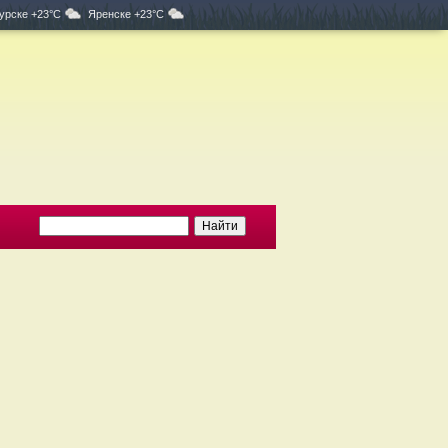
урске +23°C
Яренске +23°C