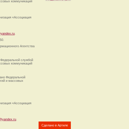
ассовых коммуникаций
анизация «Ассоциация
yandex.ru
.
50.
рмационного Агентства
 Федеральной службой
ассовых коммуникаций
ано Федеральной
огий и массовых
анизация «Ассоциация
@yandex.ru
.
Сделано в Артиле