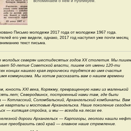
вспоминаем о нём и публикуем.
1/2
иковано Письмо молодежи 2017 года от молодежи 1967 года.
телей его уже видели, однако, 2017 год наступил уже почти месяц
вниманию текст письма.
е молодых северян шестидесятых годов XX столетия. Мы пише
ечает 50-летие Советской власти, пишем от имени 120-ти
ех концах нашего края героически трудятся во имя счастья
о имя коммунизма. Мы хотим рассказать вам о нашем времени
, юность XXI века, Коряжму, превращенную нами из маленькой
есять лет; Северодвинск, построенный нами там, где были
 — Котласский, Соломбальский, Архангельский комбинаты. Вам
ые кварталы и мостовые Архангельска. Наше поколение сегодня
ск — кипящая стройка, и мы — всегда на лесах ее.
железной дороги Архангельск — Карпогоры, геологи нашли нефт
ание преобразить свой край — главное наше стремление.