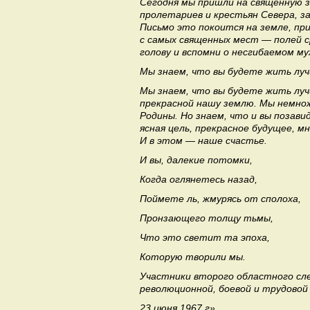
Сегодня мы пришли на священную з
пролетариев и крестьян Севера, з
Письмо это покоится на земле, пр
с самых священных мест — полей с
голову и вспомни о несгибаемом му
Мы знаем, что вы будете жить луч
Мы знаем, что вы будете жить луч
прекрасной нашу землю. Мы немно
Родины. Но знаем, что и вы позав
ясная цель, прекрасное будущее, мн
И в этом — наше счастье.
И вы, далекие потомки,
Когда оглянетесь назад,
Поймете ль, жмурясь от сполоха,
Пронзающего толщу тьмы,
Что это светит та эпоха,
Которую творили мы.
Участники второго областного сл
революционной, боевой и трудовой
23 июня 1967 г».