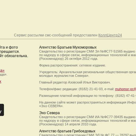
Сервис рассылки смс-сообщений предоставлен
КоллЦентр24
йта и фото
Агентство Братьев Мухоморовых
апрещается.
Свидетельство о регистрации СМИ Эл №ФС77-51565 выдано
по надзору в сфере связи, информационных технологий и м
йт обязательна.
(Роскомнадзор) 26 октября 2012 года.
Форма распространения: сетевое издание.
да»
Учредитель: Архангельская региональная общественная орг
ада».
молодых журналистов Севера».
х
Главный редактор Азовский Илья Викторович.
Телефон/факс редакции: (8182) 21-41-03, e-mail:
muhomor-pr@
Размещение платной информации по телефону: (8182) 47-41-
На данном сайте может распространяться информация Инфо
«Эхо СЕВЕРА».
Эхо Севера
Свидетельство о регистрации СМИ ИА №ФС77-39435 выдано
по надзору в сфере связи, информационных технологий и м
(Роскомнадзор) 14 апреля 2010 года.
Агентство братьев Грибоедовых
Свидетельство о регистрации СМИ ЭЛ № ФС 77 — 78297 выд