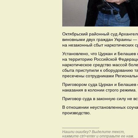
Октябрьский районный суд Архангель
виновными
двух граждан Украины —
на незаконный сбыт наркотических с
Установлено, что Цуркан и Белашев 
на территорию Российской Федерации
наркотическое средство массой боле
сбыта приступили к оборудованию т
пресечены сотрудниками Региональн
Приговором суда Цуркан и Белашев 
наказания в колонии строго режима.
Приговор суда в законную силу не вс
В отношении неустановленных соуча
производство.
Нашли ошибку? Выделите текст,
нажмите ctrl+enter и отправьте ее нам.