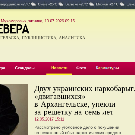
веродвинске +25°C
Онеге +25°C
Вельске +28°C
Мирном +27°C
Шенк
 Мухоморовых,пятница, 10.07.2026 09:15
ГЕЛЬСКА, ПУБЛИЦИСТИКА, АНАЛИТИКА
ура
Скандалы
Новости
Фото
К
а
р
и
к
а
т
у
р
ы
Двух украинских наркобарыг
«двигавшихся»
в Архангельске, упекли
за решетку на семь лет
12.05.2017 15:11
Рассмотрено уголовное дело о покушении
на незаконный сбыт наркотических средств.