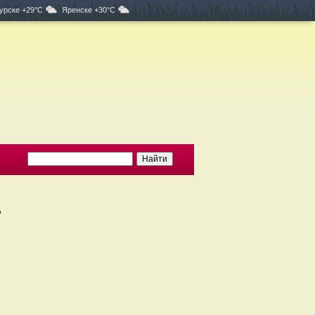
урске +29°C
Яренске +30°C
,