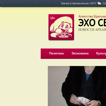
Завтра в
Архангельске +25°C
Се
Агентство Братьев
18+
НОВОСТИ АРХАН
Политика
Экономика
Культ