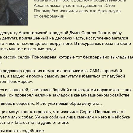
Журналисты «Эхо СЕВЕРА» и общественность
Архангельска, участники движения «Стоп
Пономарёв» излечили депутата Архгордумы
от селфомании.
1/2
депутату Архангельской городской Думы Сергею Пономарёву
а депутат, приглашённый на деловую часть, исступлённо метался
о и всего находящегося вокруг него. В несуразных позах на фоне
ись многие известные люди.
а сессий селфи Пономарёва, которые тот беспрерывно выкладыва
.
 в редакцию одного из немногих независимых СМИ с просьбой
а, а заодно и помочь самому депутату избавиться от пагубной
Стоп Пономарёв».
з из соцсетей, занявшись борьбой с закладками наркотиков — как
мый, он проверял наличие закладок в канализационном хозяйстве.
вновь в соцсетях. И это уже новый образ депутата…
ции могут констатировать, что излечили Сергея Пономарева от
ет милых собак. Умные собачьи лица сменили у него в Фейсбуке
стно и благостно на душе от этого.
овы оказать содействие.