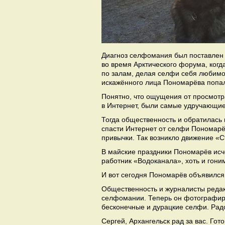
Диагноз селфомания был поставлен 
во время Арктического форума, когд
по залам, делая селфи себя любимог
искажённого лица Пономарёва попал
Понятно, что ощущения от просмотр
в Интернет, были самые удручающие
Тогда общественность и обратилась
спасти Интернет от селфи Пономарёв
привычки. Так возникло движение «
В майские праздники Пономарёв исче
работник «Водоканала», хоть и гони
И вот сегодня Пономарёв объявился 
Общественность и журналисты редак
селфомании. Теперь он фотографиру
бесконечные и дурацкие селфи. Радо
Сергей, Архангельск рад за вас. Гот