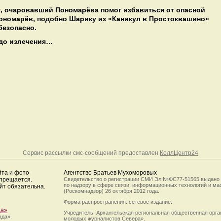
к, очаровавший Пономарёва помог избавиться от опасной
ономарёв, подобно Шарику из «Каникул в Простоквашино»
безопасно.
 до излечения…
Сервис рассылки смс-сообщений предоставлен
КоллЦентр24
йта и фото
Агентство Братьев Мухоморовых
апрещается.
Свидетельство о регистрации СМИ Эл №ФС77-51565 выдано
по надзору в сфере связи, информационных технологий и м
йт обязательна.
(Роскомнадзор) 26 октября 2012 года.
Форма распространения: сетевое издание.
да»
Учредитель: Архангельская региональная общественная орг
ада».
молодых журналистов Севера».