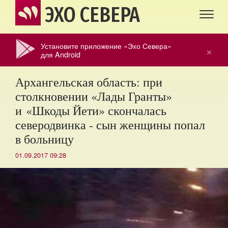
ЭХО СЕВЕРА
Установите приложение «Эхо Севера»
×
для Android
Архангельская область: при
столкновении «Лады Гранты»
и «Шкоды Йети» скончалась
северодвинка - сын женщины попал
в больницу
01.09.2017 09:28