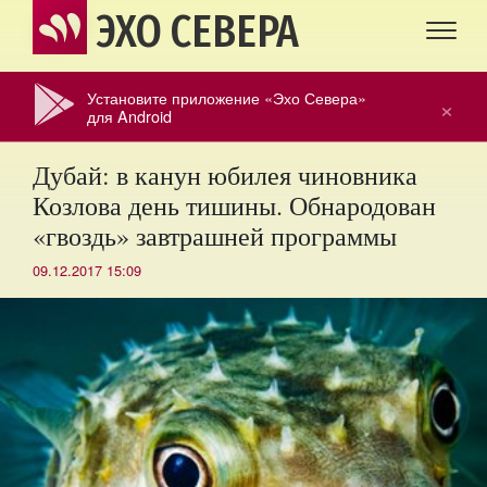
ЭХО СЕВЕРА
Установите приложение «Эхо Севера»
×
для Android
Дубай: в канун юбилея чиновника
Козлова день тишины. Обнародован
«гвоздь» завтрашней программы
09.12.2017 15:09