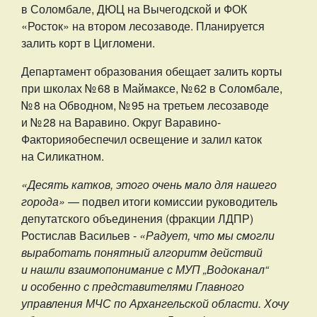
в Соломбале, ДЮЦ на Вычегодской и ФОК
«Росток» на втором лесозаводе. Планируется
залить корт в Цигломени.
Департамент образования обещает залить корты
при школах № 68 в Маймаксе, № 62 в Соломбале,
№ 8
на Обводном
, № 95 на третьем лесозаводе
и № 28 на Варавино.
Округ
Варавино-
Фактория
обеспечил освещение и залил каток
на Силикатном.
«Десять катков, этого очень мало для нашего
города»
— подвел итоги комиссии руководитель
депутатского объединения (фракции ЛДПР)
Ростислав Васильев -
«Радует, что мы смогли
выработать понятный алгоритм действий
и нашли взаимопонимание с МУП „Водоканал“
и особенно с представителями Главного
управления МЧС по Архангельской области. Хочу