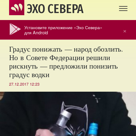
ЭХО СЕВЕРА
Установите приложение «Эхо Севера»
×
для Android
Градус понижать — народ обозлить.
Но в Совете Федерации решили
рискнуть — предложили понизить
градус водки
27.12.2017 12:23