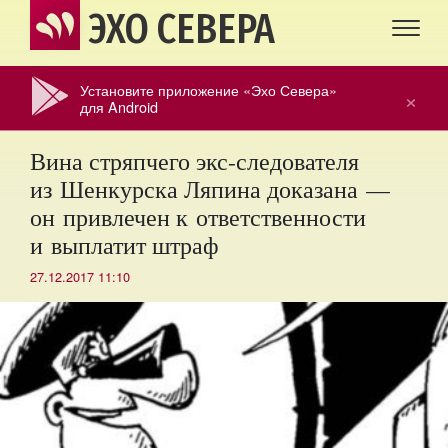
ЭХО СЕВЕРА
Установите приложение «Эхо Севера»
×
для Android
Вина стряпчего экс-следователя
из Шенкурска Ляпина доказана —
он привлечен к ответственности
и выплатит штраф
27.12.2017 11:10