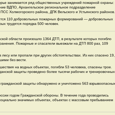
рье занимается ряд общественных учреждений пожарной охраны:
ение ВДПО, Архангельское региональное подразделение
ПСС Холмогорского района, ДПК Вельского и Устьянского районов.
ается 110 добровольных пожарных формирований — добровольных
ых трудятся порядка 500 человек.
ьской области произошло 1364 ДТП, в результате которых погибло
 ранения. Пожарные и спасатели выезжали на ДТП 800 раз, 109
в лесу или пропали при других обстоятельствах. Из них спасено 19,
вшими без вести.
шествия на водных объектах, погибли 53 человека, спасены трое.
данской защиты проведено более тысячи рабочих и тренировочных
 гражданской защиты обнаружено и уничтожено 563 взрывоопасны
оссии годом Гражданской обороны. В течение года проводились
социально значимых объектах, объектах с массовым пребыванием