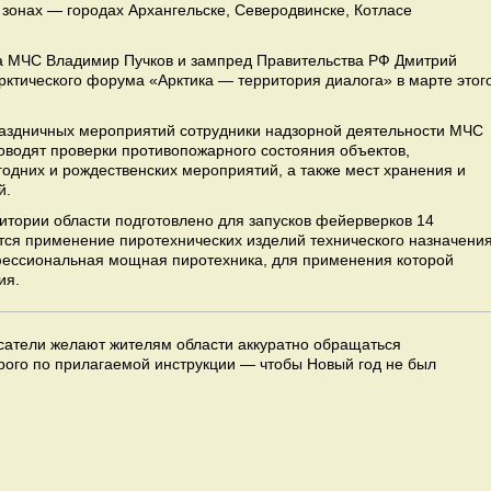
 зонах — городах Архангельске, Северодвинске, Котласе
а МЧС Владимир Пучков и зампред Правительства РФ Дмитрий
рктического форума «Арктика — территория диалога» в марте этог
раздничных мероприятий сотрудники надзорной деятельности МЧС
оводят проверки противопожарного состояния объектов,
одних и рождественских мероприятий, а также мест хранения и
й.
итории области подготовлено для запусков фейерверков 14
ется применение пиротехнических изделий технического назначени
офессиональная мощная пиротехника, для применения которой
ия.
асатели желают жителям области аккуратно обращаться
трого по прилагаемой инструкции — чтобы Новый год не был