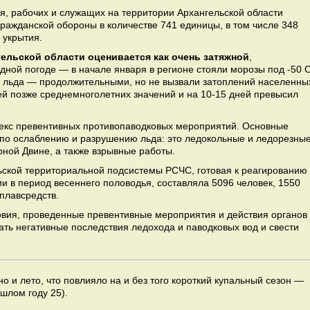
я, рабочих и служащих на территории Архангельской области
ражданской обороны в количестве 741 единицы, в том числе 348
 укрытия.
гельской области оценивается как очень затяжной
,
ной погоде — в начале января в регионе стояли морозы под -50 С
ы льда — продолжительными, но не вызвали затоплений населенны
ей позже среднемноголетних значений и на 10-15 дней превысил
екс превентивных противопаводковых мероприятий. Основные
по ослаблению и разрушению льда: это ледокольные и ледорезны
рной Двине, а также взрывные работы.
льской территориальной подсистемы РСЧС, готовая к реагированию
 в период весеннего половодья, составляла 5096 человек, 1550
 плавсредств.
вия, проведенные превентивные мероприятия и действия органов
ть негативные последствия ледохода и паводковых вод и свести
о и лето, что повлияло на и без того короткий купальный сезон —
ошлом году 25).