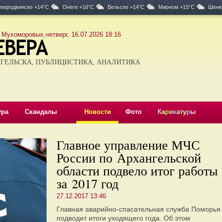
веродвинске +14°C
Онеге +16°C
Вельске +14°C
Мирном +15°C
Шенк
 Мухоморовых,четверг, 16.07.2026 18:16
ГЕЛЬСКА, ПУБЛИЦИСТИКА, АНАЛИТИКА
ура
Скандалы
Новости
Фото
К
а
р
и
к
а
т
у
р
ы
Главное управление МЧС
России по Архангельской
области подвело итог работы
за 2017 год
27.12.2017 13:46
​Главная аварийно-спасательная служба Поморья
подводит итоги уходящего года. Об этом