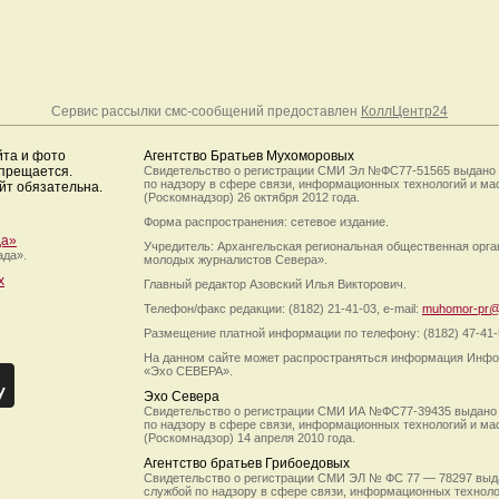
Сервис рассылки смс-сообщений предоставлен
КоллЦентр24
йта и фото
Агентство Братьев Мухоморовых
апрещается.
Свидетельство о регистрации СМИ Эл №ФС77-51565 выдано
по надзору в сфере связи, информационных технологий и м
йт обязательна.
(Роскомнадзор) 26 октября 2012 года.
Форма распространения: сетевое издание.
да»
Учредитель: Архангельская региональная общественная орг
ада».
молодых журналистов Севера».
х
Главный редактор Азовский Илья Викторович.
Телефон/факс редакции: (8182) 21-41-03, e-mail:
muhomor-pr@
Размещение платной информации по телефону: (8182) 47-41-
На данном сайте может распространяться информация Инфо
«Эхо СЕВЕРА».
Эхо Севера
Свидетельство о регистрации СМИ ИА №ФС77-39435 выдано
по надзору в сфере связи, информационных технологий и м
(Роскомнадзор) 14 апреля 2010 года.
Агентство братьев Грибоедовых
Свидетельство о регистрации СМИ ЭЛ № ФС 77 — 78297 выд
службой по надзору в сфере связи, информационных технол