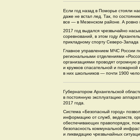
Если год назад в Поморье стояли на
даже не встал лед. Так, по состояни
все — в Мезенском районе. А ровно 
2017 год выдался чрезвычайно нас
соревнований, в этом году Архангел
прикладному спорту Северо-Запада
Главное управлением МЧС России по
региональными отделениями «Россо
организациями проводят огромную р
и кружков спасательной и пожарной
в них школьников — почти 1900 чело
Губернатором Архангельской облас
в постоянную эксплуатацию аппарат
2017 года.
Система «Безопасный город» позвол
информацию от служб, ведомств, ор
обеспечивающих правопорядок, пожа
безопасность коммунальной инфраст
и ликвидацию чрезвычайных ситуаци