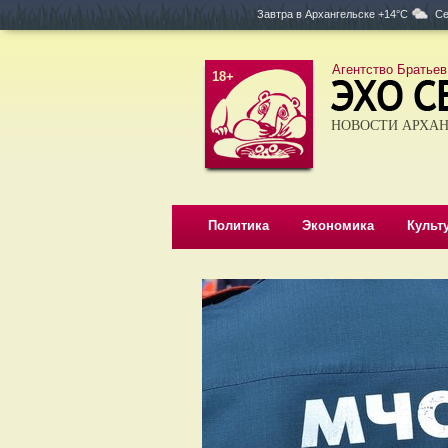
Завтра в
Архангельске +14°C
Се
Агентство Братьев
18+
НОВОСТИ АРХАН
Политика
Экономика
Культ