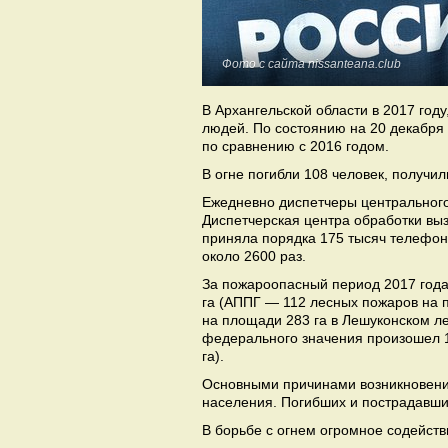
Фото с сайта nissanteana.club
В Архангельской области в 2017 год
людей. По состоянию на 20 декабря
по сравнению с 2016 годом.
В огне погибли 108 человек, получил
Ежедневно диспетчеры центрального 
Диспетчерская центра обработки вы
приняла порядка 175 тысяч телефон
около 2600 раз.
За пожароопасный период 2017 года
га (АППГ — 112 лесных пожаров на п
на площади 283 га в Лешуконском л
федерального значения произошел 1
га).
Основными причинами возникновени
населения. Погибших и пострадавш
В борьбе с огнем огромное содейс