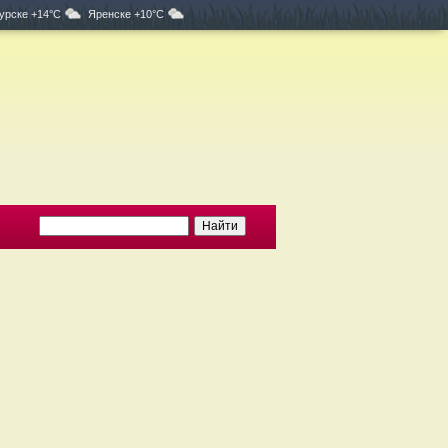
урске +14°C
Яренске +10°C