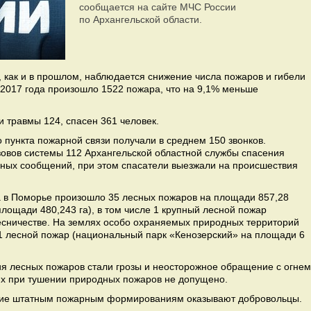
сообщается на сайте МЧС России
по Архангельской области.
у, как и в прошлом, наблюдается снижение числа пожаров и гибели
 2017 года произошло 1522 пожара, что на 9,1% меньше
и травмы 124, спасен 361 человек.
пункта пожарной связи получали в среднем 150 звонков.
зовов системы 112 Архангельской областной службы спасения
ных сообщений, при этом спасатели выезжали на происшествия
 в Поморье произошло 35 лесных пожаров на площади 857,28
лощади 480,243 га), в том числе 1 крупный лесной пожар
есничестве. На землях особо охраняемых природных территорий
 лесной пожар (национальный парк «Кенозерский» на площади 6
я лесных пожаров стали грозы и неосторожное обращение с огнем
их при тушении природных пожаров не допущено.
твие штатным пожарным формированиям оказывают добровольцы.