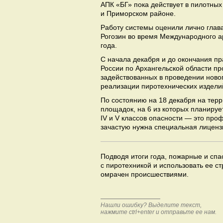
АПК «БГ» пока действует в пилотных
и Приморском районе.
Работу системы оценили лично глав
Рогозин во время Международного а
года.
С начала декабря и до окончания п
России по Архангельской области пр
задействованных в проведении новог
реализации пиротехнических издели
По состоянию на 18 декабря на терр
площадок, на 6 из которых планиру
IV и V классов опасности — это пр
зачастую нужна специальная лиценз
Подводя итоги года, пожарные и сп
с пиротехникой и использовать ее с
омрачен происшествиями.
Нашли ошибку? Выделите текст,
нажмите ctrl+enter и отправьте ее нам.