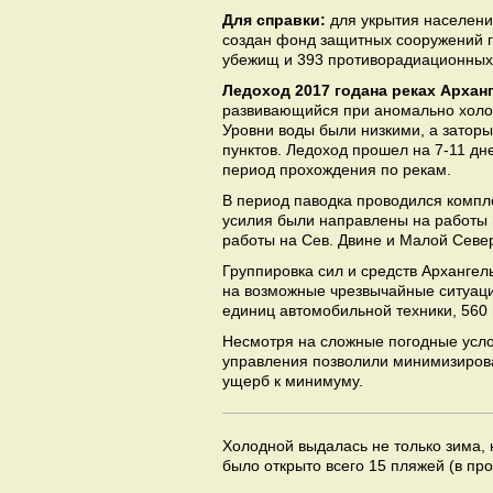
Для справки:
для укрытия населени
создан фонд защитных сооружений г
убежищ и 393 противорадиационных
Ледоход 2017 года
на реках Архан
развивающийся при аномально холод
Уровни воды были низкими, а затор
пунктов. Ледоход прошел на 7-11 дн
период прохождения по рекам.
В период паводка проводился компл
усилия были направлены на работы 
работы на Сев. Двине и Малой Севе
Группировка сил и средств Арханге
на возможные чрезвычайные ситуации
единиц автомобильной техники, 560
Несмотря на сложные погодные усло
управления позволили минимизирова
ущерб к минимуму.
Холодной выдалась не только зима, н
было открыто всего 15 пляжей (в пр