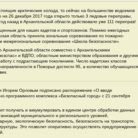
стоящие арктические холода, то сейчас на большинстве водоемов
ю на 26 декабря 2017 года открыто только 3 ледовые переправы,
год назад в Архангельской области действовало уже 111 переправ!
ыщенным для наших кадетов и спортсменов. Помимо ежегодных
ьская область приняла зональные соревнования по пожарно-
 и межрегиональные соревнования «Школа безопасности».
 Архангельской области совместно с Архангельскими
юзспас» и ВДПО, областным министерством образования и другим
аботу с подрастающим поколением. Число кадетских классов
 направленности в Поморье достигло 95, а количество обучающихс
век.
ти Игорем Орловым подписано распоряжение «О вводе
но-программного комплекса «Безопасный город» с 21 сентября
ит получать и аккумулировать в едином центре обработки данных
ганизаций муниципального и регионального уровней,
рную, экологическую безопасность, безопасность на транспорте,
руктуры. Это позволит оперативно осуществлять предупреждение
й.