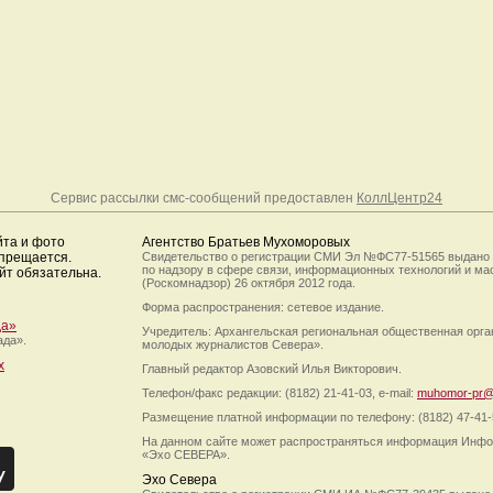
Сервис рассылки смс-сообщений предоставлен
КоллЦентр24
йта и фото
Агентство Братьев Мухоморовых
апрещается.
Свидетельство о регистрации СМИ Эл №ФС77-51565 выдано
по надзору в сфере связи, информационных технологий и м
йт обязательна.
(Роскомнадзор) 26 октября 2012 года.
Форма распространения: сетевое издание.
да»
Учредитель: Архангельская региональная общественная орг
ада».
молодых журналистов Севера».
х
Главный редактор Азовский Илья Викторович.
Телефон/факс редакции: (8182) 21-41-03, e-mail:
muhomor-pr@
Размещение платной информации по телефону: (8182) 47-41-
На данном сайте может распространяться информация Инфо
«Эхо СЕВЕРА».
Эхо Севера