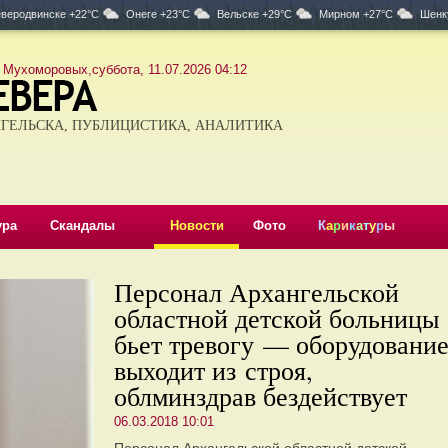
веродвинске +22°C
Онеге +23°C
Вельске +29°C
Мирном +27°C
Шенк
 Мухоморовых,суббота, 11.07.2026 04:12
ГЕЛЬСКА, ПУБЛИЦИСТИКА, АНАЛИТИКА
ура
Скандалы
Новости
Фото
К
а
р
и
к
а
т
у
р
ы
Персонал Архангельской
областной детской больницы
бьет тревогу — оборудовани
выходит из строя,
облминздрав бездействует
06.03.2018 10:01