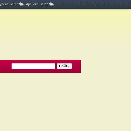
урске +28°C
Яренске +29°C
е