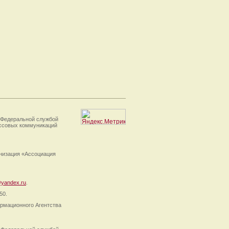
 Федеральной службой
ассовых коммуникаций
анизация «Ассоциация
yandex.ru
.
50.
рмационного Агентства