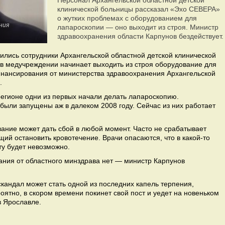
Персонал Архангельской областной детской
клинической больницы рассказал «Эхо СЕВЕРА»
о жутких проблемах с оборудованием для
ния
лапароскопии — оно выходит из строя. Министр
здравоохранения области Карпунов бездействует.
лись сотрудники Архангельской областной детской клинической
 в медучреждении начинает выходить из строя оборудование для
инансирования от министерства здравоохранения Архангельской
.
егионе одни из первых начали делать лапароскопию.
 были запущены аж в далеком 2008 году. Сейчас из них работает
ание может дать сбой в любой момент. Часто не срабатывает
щий остановить кровотечение. Врачи опасаются, что в какой-то
ту будет невозможно.
ния от областного минздрава нет — министр Карпунов
кандал может стать одной из последних капель терпения,
оятно, в скором времени покинет свой пост и уедет на новеньком
в Ярославле.