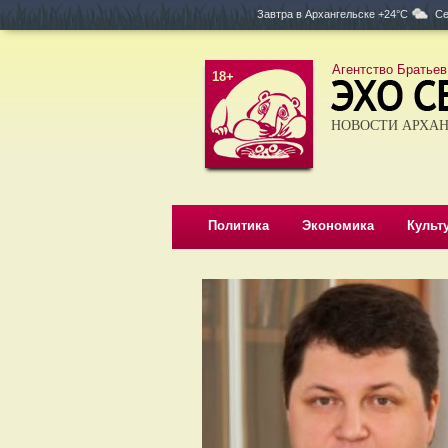
Завтра в
Архангельске +24°C
Се
Агентство Братьев
18+
НОВОСТИ АРХАН
Политика
Экономика
Культ