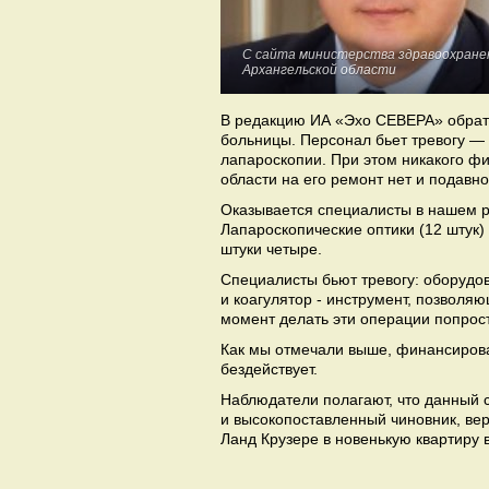
С сайта министерства здравоохране
Архангельской области
В редакцию ИА «Эхо СЕВЕРА» обрати
больницы. Персонал бьет тревогу —
лапароскопии. При этом никакого ф
области на его ремонт нет и подавно
Оказывается специалисты в нашем р
Лапароскопические оптики (12 штук)
штуки четыре.
Специалисты бьют тревогу: оборудов
и коагулятор - инструмент, позволяю
момент делать эти операции попрос
Как мы отмечали выше, финансирова
бездействует.
Наблюдатели полагают, что данный с
и высокопоставленный чиновник, вер
Ланд Крузере в новенькую квартиру 