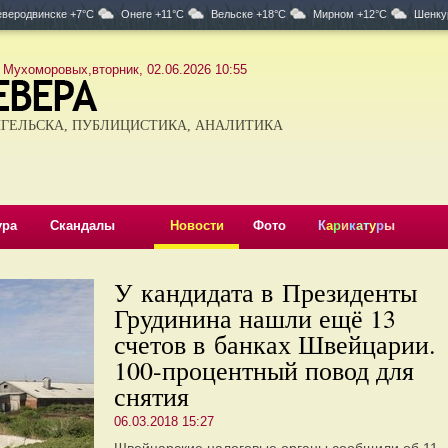
веродвинске +7°C
Онеге +11°C
Вельске +18°C
Мирном +12°C
Шенку
 Мухоморовых,вторник, 02.06.2026 10:55
ГЕЛЬСКА, ПУБЛИЦИСТИКА, АНАЛИТИКА
ура
Скандалы
Новости
Фото
К
а
р
и
к
а
т
у
р
ы
У кандидата в Президенты
Грудинина нашли ещё 13
счетов в банках Швейцарии.
100-процентный повод для
снятия
06.03.2018 15:27