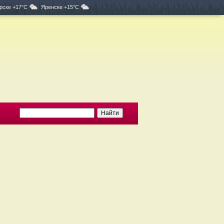
рске +17°C
Яренске +15°C