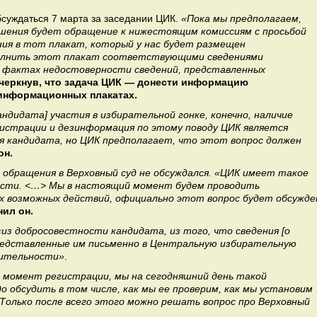
обсуждаться 7 марта за заседании ЦИК.
«Пока мы предполагаем,
шения будет обращение к нижестоящим комиссиям с просьбой
я в тот плакат, который у нас будет размещен
полнить этот плакат соответствующими сведениями
х фактах недостоверности сведений, представленных
дчеркнув, что задача ЦИК — донести информацию
 информационных плакатах.
ндидата] участия в избирательной гонке, конечно, наличие
истрации и дезинформация по этому поводу ЦИК является
я кандидата, но ЦИК предполагает, что этот вопрос должен
он.
с обращения в Верховный суд не обсуждался. «ЦИК имеет такое
ности. <…> Мы в настоящий момент будем проводить
их возможных действий, официально этот вопрос будет обсужде
нил он.
«из добросовестности кандидата, из того, что сведения [о
редставленные им письменно в Центральную избирательную
вительности»
.
а момент регистрации, мы на сегодняшний день такой
о обсудить в том числе, как мы ее проверим, как мы установим
олько после всего этого можно решать вопрос про Верховный