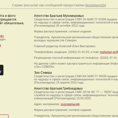
Сервис рассылки смс-сообщений предоставлен
КоллЦентр24
йта и фото
Агентство Братьев Мухоморовых
апрещается.
Свидетельство о регистрации СМИ Эл №ФС77-51565 выдано
по надзору в сфере связи, информационных технологий и м
йт обязательна.
(Роскомнадзор) 26 октября 2012 года.
Форма распространения: сетевое издание.
да»
Учредитель: Архангельская региональная общественная орг
ада».
молодых журналистов Севера».
х
Главный редактор Азовский Илья Викторович.
Телефон/факс редакции: (8182) 21-41-03, e-mail:
muhomor-pr@
Размещение платной информации по телефону: (8182) 47-41-
На данном сайте может распространяться информация Инфо
«Эхо СЕВЕРА».
Эхо Севера
Свидетельство о регистрации СМИ ИА №ФС77-39435 выдано
по надзору в сфере связи, информационных технологий и м
(Роскомнадзор) 14 апреля 2010 года.
Агентство братьев Грибоедовых
Свидетельство о регистрации СМИ ЭЛ № ФС 77 — 78297 выд
службой по надзору в сфере связи, информационных технол
коммуникаций (Роскомнадзор) 15.05.2020.
Адрес материалов:
эхосевера.рф
.
Форма распространения: сетевое издание.
Учредитель: Архангельская региональная общественная орг