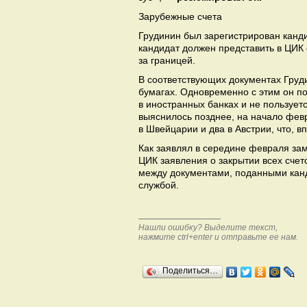
Зарубежные счета
Грудинин был зарегистрирован канди
кандидат должен представить в ЦИК 
за границей.
В соответствующих документах Груди
бумагах. Одновременно с этим он по
в иностранных банках и не пользуе
выяснилось позднее, на начало февр
в Швейцарии и два в Австрии, что, 
Как заявлял в середине февраля за
ЦИК заявления о закрытии всех счет
между документами, поданными кан
службой.
Нашли ошибку? Выделите текст,
нажмите ctrl+enter и отправьте ее нам.
Поделиться…