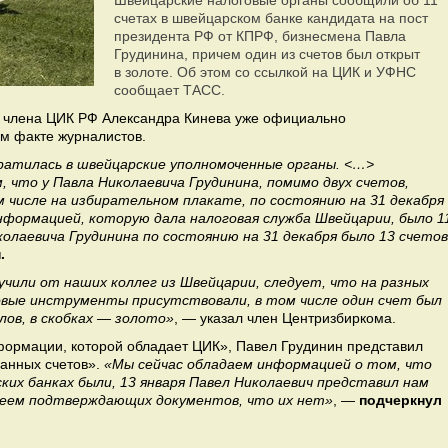
Швейцарские налоговые органы сообщили об 11
счетах в швейцарском банке кандидата на пост
президента РФ от КПРФ, бизнесмена Павла
Грудинина, причем один из счетов был открыт
в золоте. Об этом со ссылкой на ЦИК и УФНС
сообщает ТАСС.
и члена ЦИК РФ Александра Кинева уже официально
м факте журналистов.
ратилась в швейцарские уполномоченные органы. <…>
 что у Павла Николаевича Грудинина, помимо двух счетов,
м числе на избирательном плакате, по состоянию на 31 декабря
нформацией, которую дала налоговая служба Швейцарии, было 1
колаевича Грудинина по состоянию на 31 декабря было 13 счетов
.
чили от наших коллег из Швейцарии, следует, что на разных
вые инструменты присутствовали, в том числе один счет был
ов, в скобках — золото»
, — указал член Центризбиркома.
нформации, которой обладает ЦИК», Павел Грудинин представил
ранных счетов».
«Мы сейчас обладаем информацией о том, что
ских банках были, 13 января Павел Николаевич представил нам
имеем подтверждающих документов, что их нет»
, —
подчеркнул