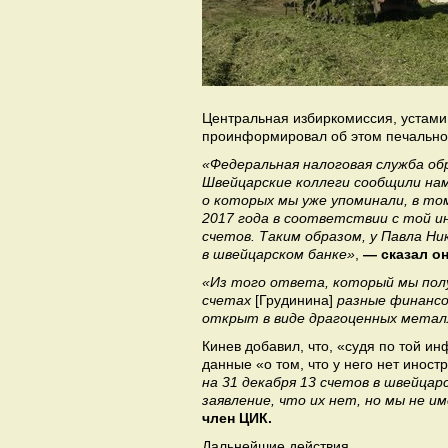
Центральная избиркомиссия, устам
проинформировал об этом печально
«Федеральная налоговая служба об
Швейцарские коллеги сообщили нам,
о которых мы уже упоминали, в то
2017 года в соответствии с той и
счетов. Таким образом, у Павла Ни
в швейцарском банке»
,
— сказал он
«Из того ответа, который мы полу
счетах
[Грудинина]
разные финансо
открыт в виде драгоценных металл
Кинев добавил, что, «судя по той и
данные «о том, что у него нет иност
на 31 декабря 13 счетов в швейцар
заявление, что их нет, но мы не 
член ЦИК.
Дальнейшие действия