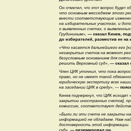
Он отметил, что этот вопрос будет 
что основным месседжем этого ре
внести соответствующие изменени
на избирательных участках, и до
о выявленных счетах, о выявленны
Грудининым»,
— сказал Кинев, по
до избирателей, разместив ее на
«Что касается дальнейшего его [ка
незакрытых счетов на момент рег
безусловным основанием для сняти
решить Верховный суд»
,
— сказал 
Член ЦИК уточнил, что пока вопро
право, но не имеет такой обязан
юридическую экспертизу всех наш
на заседании ЦИК в среду»
, —
пояс
Кинев подчеркнул, что ЦИК исходит
закрытии иностранных счетов], п
комиссию, соответствует дейст
«Были ли эти счета не закрыты н
информацией не обладаем. Нам над
достоверность этой информации. Т
суд»
,
— резюмировал он.