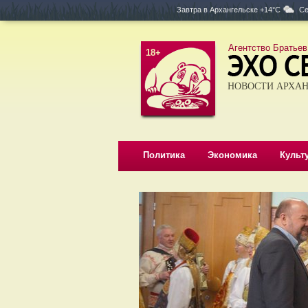
Завтра в
Архангельске +14°C
Се
Агентство Братьев
18+
НОВОСТИ АРХАН
Политика
Экономика
Культ