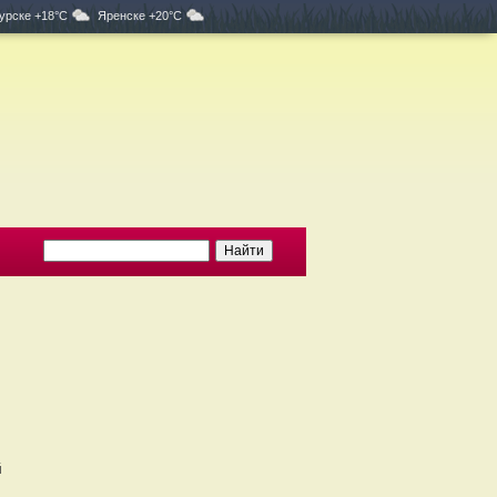
урске +18°C
Яренске +20°C
й