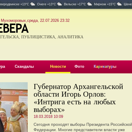
веродвинске +13°C
Онеге +13°C
Вельске +17°C
Мирном +15°C
Шенк
 Мухоморовых,среда, 22.07.2026 23:32
ГЕЛЬСКА, ПУБЛИЦИСТИКА, АНАЛИТИКА
ура
Скандалы
Новости
Фото
К
а
р
и
к
а
т
у
р
ы
Губернатор Архангельской
области Игорь Орлов:
«Интрига есть на любых
выборах»
18.03.2018 10:09
Сегодня проходят выборы Президента Российско
Федерации. Многие представители власти уже