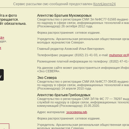
Сервис рассылки смс-сообщений предоставлен
КоллЦентр24
йта и фото
Агентство Братьев Мухоморовых
апрещается.
Свидетельство о регистрации СМИ Эл №ФС77-51565 выдано
по надзору в сфере связи, информационных технологий и м
йт обязательна.
(Роскомнадзор) 26 октября 2012 года.
Форма распространения: сетевое издание.
да»
Учредитель: Архангельская региональная общественная орг
ада».
молодых журналистов Севера».
х
Главный редактор Азовский Илья Викторович.
Телефон/факс редакции: (8182) 21-41-03, e-mail:
muhomor-pr@
Размещение платной информации по телефону: (8182) 47-41-
На данном сайте может распространяться информация Инфо
«Эхо СЕВЕРА».
Эхо Севера
Свидетельство о регистрации СМИ ИА №ФС77-39435 выдано
по надзору в сфере связи, информационных технологий и м
(Роскомнадзор) 14 апреля 2010 года.
Агентство братьев Грибоедовых
Свидетельство о регистрации СМИ ЭЛ № ФС 77 — 78297 выд
службой по надзору в сфере связи, информационных технол
коммуникаций (Роскомнадзор) 15.05.2020.
Адрес материалов:
эхосевера.рф
.
Форма распространения: сетевое издание.
Учредитель: Архангельская региональная общественная орг
молодых журналистов Севера».