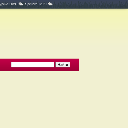
урске +18°C
Яренске +20°C