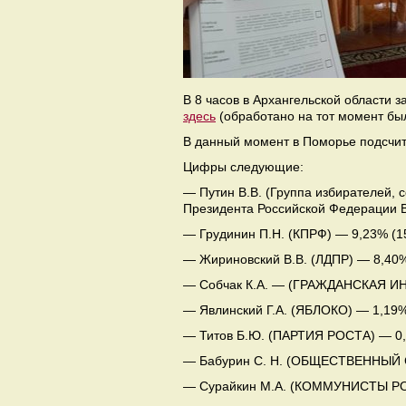
В 8 часов в Архангельской области
здесь
(обработано на тот момент бы
В данный момент в Поморье подсчит
Цифры следующие:
— Путин В.В. (Группа избирателей,
Президента Российской Федерации В.
— Грудинин П.Н. (КПРФ) — 9,23% (15
— Жириновский В.В. (ЛДПР) — 8,40% 
— Собчак К.А. — (ГРАЖДАНСКАЯ ИН
— Явлинский Г.А. (ЯБЛОКО) — 1,19%
— Титов Б.Ю. (ПАРТИЯ РОСТА) — 0,9
— Бабурин С. Н. (ОБЩЕСТВЕННЫЙ С
— Сурайкин М.А. (КОММУНИСТЫ РОС