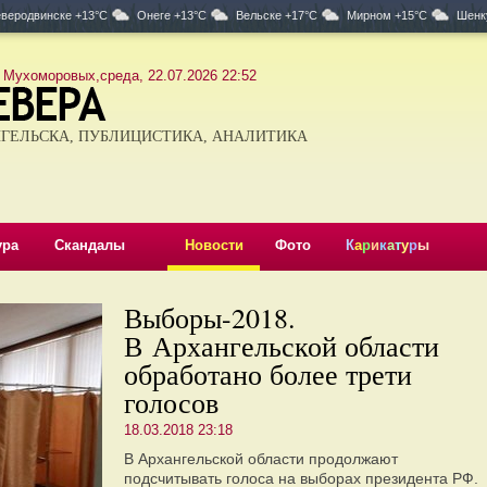
веродвинске +13°C
Онеге +13°C
Вельске +17°C
Мирном +15°C
Шенк
 Мухоморовых,среда, 22.07.2026 22:52
ГЕЛЬСКА, ПУБЛИЦИСТИКА, АНАЛИТИКА
ура
Скандалы
Новости
Фото
К
а
р
и
к
а
т
у
р
ы
Выборы-2018.
В Архангельской области
обработано более трети
голосов
18.03.2018 23:18
В Архангельской области продолжают
подсчитывать голоса на выборах президента РФ.