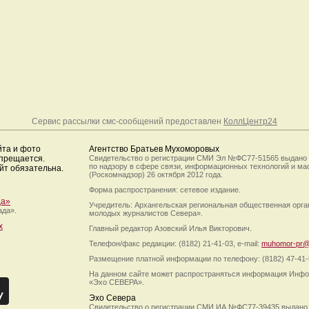
Сервис рассылки смс-сообщений предоставлен
КоллЦентр24
йта и фото
Агентство Братьев Мухоморовых
апрещается.
Свидетельство о регистрации СМИ Эл №ФС77-51565 выдано
по надзору в сфере связи, информационных технологий и м
йт обязательна.
(Роскомнадзор) 26 октября 2012 года.
Форма распространения: сетевое издание.
да»
Учредитель: Архангельская региональная общественная орг
ада».
молодых журналистов Севера».
х
Главный редактор Азовский Илья Викторович.
Телефон/факс редакции: (8182) 21-41-03, e-mail:
muhomor-pr@
Размещение платной информации по телефону: (8182) 47-41-
На данном сайте может распространяться информация Инфо
«Эхо СЕВЕРА».
Эхо Севера
Свидетельство о регистрации СМИ ИА №ФС77-39435 выдано