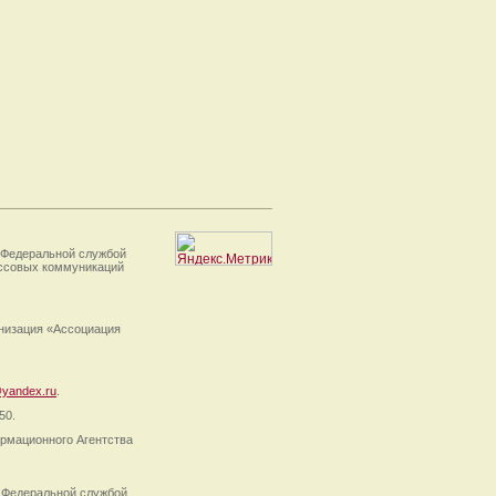
 Федеральной службой
ассовых коммуникаций
анизация «Ассоциация
yandex.ru
.
50.
рмационного Агентства
 Федеральной службой