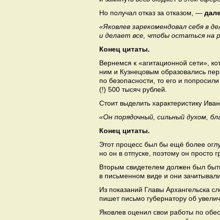
Но получал отказ за отказом, —
дале
«Яковлев зарекомендовал себя в д
и делает все, чтобы остаться на 
Конец цитаты.
Вернемся к «агитационной сети», ко
ним и Кузнецовым образовались пер
по безопасности, то его и попросили
(!) 500 тысяч рублей.
Стоит выделить характеристику Ива
«Он порядочный, сильный духом, б
Конец цитаты.
Этот процесс был бы ещё более огл
но он в отпуске, поэтому он просто г
Вторым свидетелем должен был быть
в письменном виде и они зачитывали
Из показаний Главы Архангельска сле
пишет письмо губернатору об увели
Яковлев оценил свои работы по обе