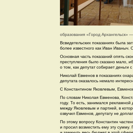
образования «Город Архангельск» —
Всвидетельских показаниях была зат
более известного как Иван Иваныч. 
Основная часть показаний опять ско
преступления было сказано мало, иб
о том, как депутат собирает деньги 
Николай Евменов в показаниях охара
депутата оказалось немало интерес
С Константином Яковлевым, Евменов
По словам Николая Евменова, Конст
году. То есть, занимался рекламной
между Яковлевым и партией, в котор
озвучил Евменов, депутату не допла
По этому вопросу Константин часте
и просил возместить ему эту сумму.
и замкнуть весь бюджет в этой сфере