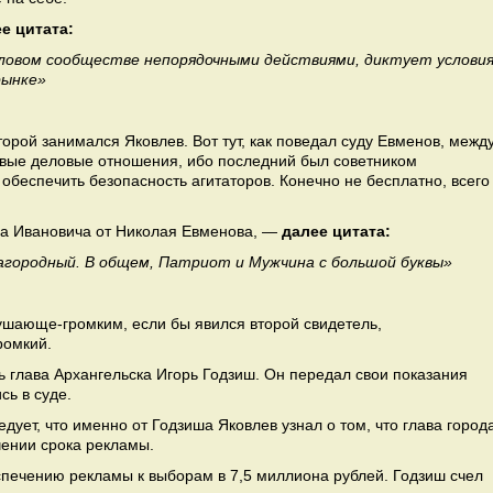
е цитата:
еловом сообществе непорядочными действиями, диктует услови
рынке»
торой занимался Яковлев. Вот тут, как поведал суду Евменов, межд
вые деловые отношения, ибо последний был советником
 обеспечить безопасность агитаторов. Конечно не бесплатно, всего
на Ивановича от Николая Евменова, —
далее цитата:
лагородный. В общем, Патриот и Мужчина с большой буквы»
ушающе-громким, если бы явился второй свидетель,
ромкий.
 глава Архангельска Игорь Годзиш. Он передал свои показания
сь в суде.
дует, что именно от Годзиша Яковлев узнал о том, что глава город
чении срока рекламы.
спечению рекламы к выборам в 7,5 миллиона рублей. Годзиш счел