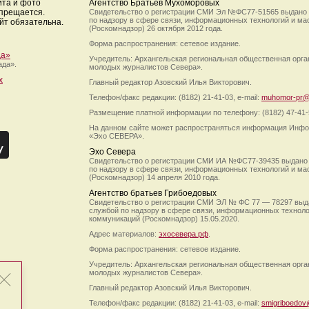
йта и фото
Агентство Братьев Мухоморовых
апрещается.
Свидетельство о регистрации СМИ Эл №ФС77-51565 выдано
по надзору в сфере связи, информационных технологий и м
йт обязательна.
(Роскомнадзор) 26 октября 2012 года.
Форма распространения: сетевое издание.
да»
Учредитель: Архангельская региональная общественная орг
ада».
молодых журналистов Севера».
х
Главный редактор Азовский Илья Викторович.
Телефон/факс редакции: (8182) 21-41-03, e-mail:
muhomor-pr@
Размещение платной информации по телефону: (8182) 47-41-
На данном сайте может распространяться информация Инфо
«Эхо СЕВЕРА».
Эхо Севера
Свидетельство о регистрации СМИ ИА №ФС77-39435 выдано
по надзору в сфере связи, информационных технологий и м
(Роскомнадзор) 14 апреля 2010 года.
Агентство братьев Грибоедовых
Свидетельство о регистрации СМИ ЭЛ № ФС 77 — 78297 выд
службой по надзору в сфере связи, информационных технол
коммуникаций (Роскомнадзор) 15.05.2020.
Адрес материалов:
эхосевера.рф
.
Форма распространения: сетевое издание.
Учредитель: Архангельская региональная общественная орг
молодых журналистов Севера».
Главный редактор Азовский Илья Викторович.
Телефон/факс редакции: (8182) 21-41-03, e-mail:
smigriboedov