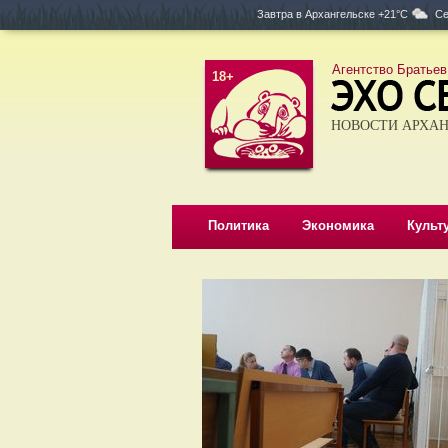
Завтра в
Архангельске +21°C
Се
Агентство Братьев
18+
НОВОСТИ АРХАН
Политика
Экономика
Культ