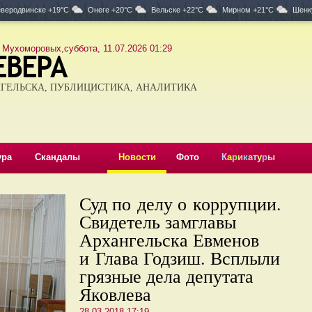
веродвинске +19°C
Онеге +20°C
Вельске +22°C
Мирном +21°C
Шенк
 Мухоморовых,суббота, 11.07.2026 01:29
ГЕЛЬСКА, ПУБЛИЦИСТИКА, АНАЛИТИКА
ура
Скандалы
Новости
Фото
К
а
р
и
к
а
т
у
р
ы
Суд по делу о коррупции.
Свидетель замглавы
Архангельска Евменов
и Глава Годзиш. Всплыли
грязные дела депутата
Яковлева
28.03.2018 17:19