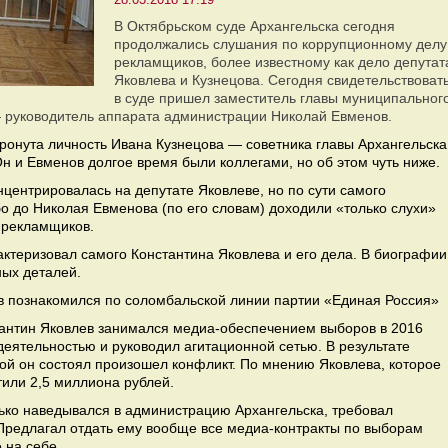
В Октябрьском суде Архангельска сегодня
продолжались слушания по коррупционному делу
рекламщиков, более известному как дело депутат
Яковлева и Кузнецова. Сегодня свидетельствоват
в суде пришел заместитель главы муниципальног
 руководитель аппарата администрации Николай Евменов.
ронута личность Ивана Кузнецова — советника главы Архангельска
Он и Евменов долгое время были коллегами, но об этом чуть ниже.
нцентрировалась на депутате Яковлеве, но по сути самого
о до Николая Евменова (по его словам) доходили «только слухи»
с рекламщиков.
ктеризовал самого Константина Яковлева и его дела. В биографии
ных деталей.
 познакомился по соломбальской линии партии «Единая Россия»
антин Яковлев занимался медиа-обеспечением выборов в 2016
 деятельностью и руководил агитационной сетью. В результате
ой он состоял произошел конфликт. По мнению Яковлева, которое
тили 2,5 миллиона рублей.
нько наведывался в администрацию Архангельска, требовал
 Предлагал отдать ему вообще все медиа-контракты по выборам
 на себе.