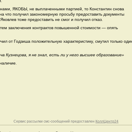
.
ионами, ЯКОБЫ, не выплаченными партией, то Константин снова
 на что получил закономерную просьбу предоставить документы
ковлев тоже предоставить не смог и получил отказ.
тем заключения контрактов повышенной стоимости — опять
чил от Годзиша положительную характеристику, смутил только оди
а Кузнецова, я не знал, есть ли у него высшее образование»
наличие.
Сервис рассылки смс-сообщений предоставлен
КоллЦентр24