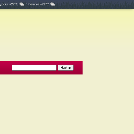
урске +22°C
Яренске +21°C