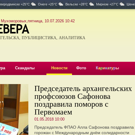
веродвинске +25°C
Онеге +25°C
Вельске +28°C
Мирном +27°C
Шенк
 Мухоморовых,пятница, 10.07.2026 10:42
ГЕЛЬСКА, ПУБЛИЦИСТИКА, АНАЛИТИКА
ура
Скандалы
Новости
Фото
К
а
р
и
к
а
т
у
р
ы
Председатель архангельских
профсоюзов Сафонова
поздравила поморов с
Первомаем
01.05.2018 10:00
Председатель ФПАО Алла Сафонова поздравила
горожан с Международным днём солидарности