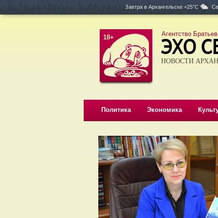
Завтра в
Архангельске +25°C
Се
Агентство Братьев
18+
НОВОСТИ АРХАН
Политика
Экономика
Культ