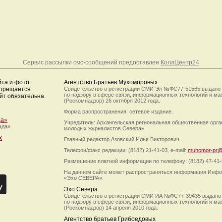
Сервис рассылки смс-сообщений предоставлен
КоллЦентр24
йта и фото
Агентство Братьев Мухоморовых
апрещается.
Свидетельство о регистрации СМИ Эл №ФС77-51565 выдано
по надзору в сфере связи, информационных технологий и м
йт обязательна.
(Роскомнадзор) 26 октября 2012 года.
Форма распространения: сетевое издание.
да»
Учредитель: Архангельская региональная общественная орг
ада».
молодых журналистов Севера».
х
Главный редактор Азовский Илья Викторович.
Телефон/факс редакции: (8182) 21-41-03, e-mail:
muhomor-pr@
Размещение платной информации по телефону: (8182) 47-41-
На данном сайте может распространяться информация Инфо
«Эхо СЕВЕРА».
Эхо Севера
Свидетельство о регистрации СМИ ИА №ФС77-39435 выдано
по надзору в сфере связи, информационных технологий и м
(Роскомнадзор) 14 апреля 2010 года.
Агентство братьев Грибоедовых