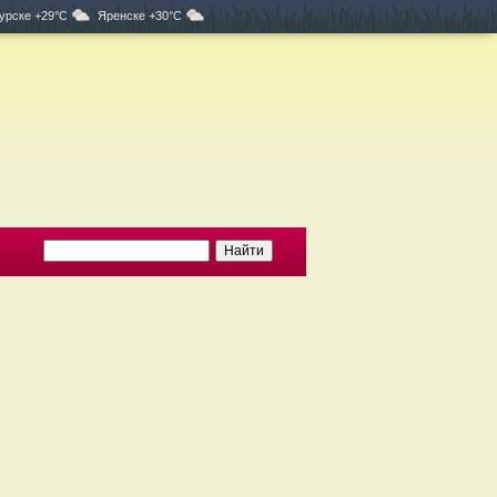
урске +29°C
Яренске +30°C