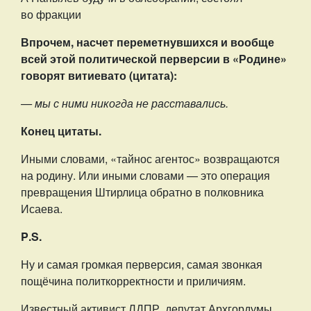
во фракции
Впрочем, насчет переметнувшихся и вообще
всей этой политической перверсии в «Родине»
говорят витиевато (цитата):
— мы с ними никогда не расставались.
Конец цитаты.
Иными словами, «тайнос агентос» возвращаются
на родину. Или иными словами — это операция
превращения Штирлица обратно в полковника
Исаева.
P
.
S
.
Ну и самая громкая перверсия, самая звонкая
пощёчина политкорректности и приличиям.
Известный активист ЛДПР, депутат Архгордумы