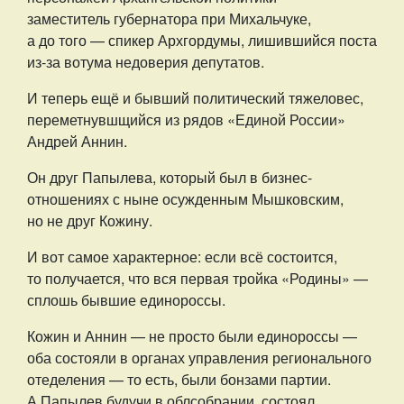
заместитель губернатора при Михальчуке,
а до того — спикер Архгордумы, лишившийся поста
из-за вотума недоверия депутатов.
И теперь ещё и бывший политический тяжеловес,
переметнувшщийся из рядов «Единой России»
Андрей Аннин.
Он друг Папылева, который был в бизнес-
отношениях с ныне осужденным Мышковским,
но не друг Кожину.
И вот самое характерное: если всё состоится,
то получается, что вся первая тройка «Родины» —
сплошь бывшие единороссы.
Кожин и Аннин — не просто были единороссы —
оба состояли в органах управления регионального
отеделения — то есть, были бонзами партии.
А Папылев будучи в облсобрании, состоял