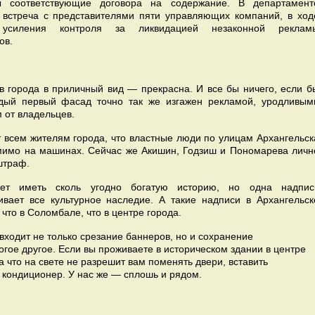
ы соответствующие договора на содержание. В департамент
ь встреча с представителями пяти управляющих компаний, в ход
 усиления контроля за ликвидацией незаконной реклам
ов.
 города в приличный вид — прекрасна. И все бы ничего, если б
ждый первый фасад точно так же изгажен рекламой, уродливым
 от владельцев.
 всем жителям города, что властные люди по улицам Архангельск
мимо на машинах. Сейчас же Акишин, Годзиш и Пономарева личн
штраф.
ет иметь сколь угодно богатую историю, но одна надпис
ет все культурное наследие. А такие надписи в Архангельск
что в Соломбале, что в центре города.
ходит не только срезание баннеров, но и сохранение
гое другое. Если вы проживаете в историческом здании в центре
а что на свете не разрешит вам поменять двери, вставить
 кондиционер. У нас же — сплошь и рядом.