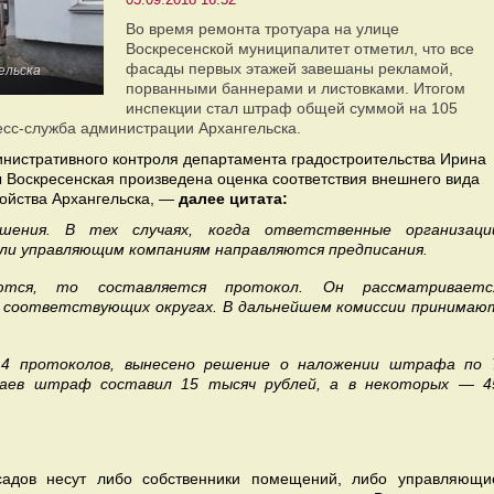
Во время ремонта тротуара на улице
Воскресенской муниципалитет отметил, что все
фасады первых этажей завешаны рекламой,
ельска
порванными баннерами и листовками. Итогом
инспекции стал штраф общей суммой на 105
есс-служба администрации Архангельска.
инистративного контроля департамента градостроительства Ирина
 Воскресенская произведена оценка соответствия внешнего вида
ойства Архангельска, —
далее цитата:
ушения. В тех случаях, когда ответственные организаци
или управляющим компаниям направляются предписания.
ются, то составляется протокол. Он рассматриваетс
 соответствующих округах. В дальнейшем комиссии принимаю
4 протоколов, вынесено решение о наложении штрафа по 
чаев штраф составил 15 тысяч рублей, а в некоторых — 4
асадов несут либо собственники помещений, либо управляющи