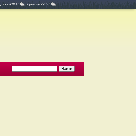
урске +20°C
Яренске +25°C