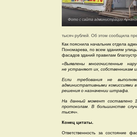
Фото с сайта администрации Арханг
тысяч рублей. Об этом сообщила пр
Как пояснила начальник отдела адм
Пономарева, по всем зданиям улицы
фасадов зданий правилам благоустр
«Выявлены многочисленные нар
не устраняют их, собственникам 
Если требования не выполня
административными комиссиями в
решения о назначении штрафа.
На данный момент составлено 1
протоколам. В большинстве слу
тысяч».
Конец цитаты.
Ответственность за состояние ф