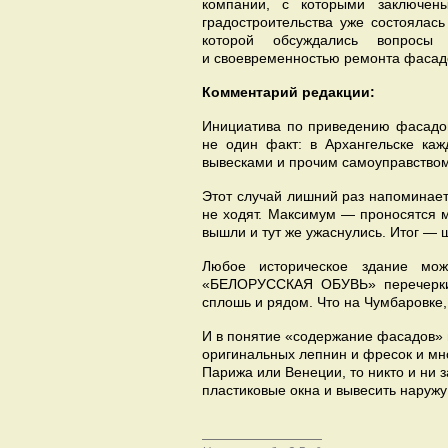
компании, с которыми заключен
градостроительства уже состоялас
которой обсуждались вопросы
и своевременностью ремонта фасад
Комментарий редакции:
Инициатива по приведению фасадов
не один факт: в Архангельске ка
вывесками и прочим самоуправством
Этот случай лишний раз напоминает
не ходят. Максимум — проносятся 
вышли и тут же ужаснулись. Итог — 
Любое историческое здание мож
«БЕЛОРУССКАЯ ОБУВЬ» перечеркива
сплошь и рядом. Что на Чумбаровке, 
И в понятие «содержание фасадов» в
оригинальных лепнин и фресок и мно
Парижа или Венеции, то никто и ни з
пластиковые окна и вывесить наружу