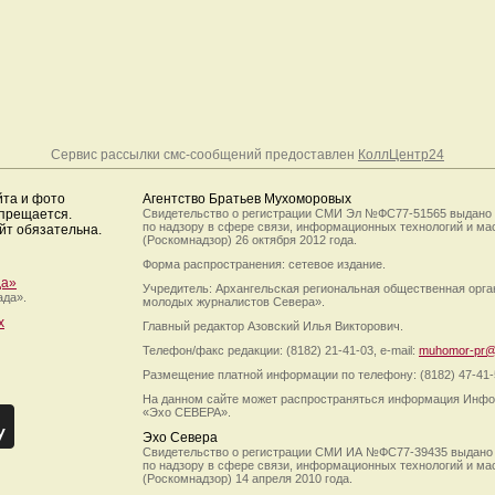
Сервис рассылки смс-сообщений предоставлен
КоллЦентр24
йта и фото
Агентство Братьев Мухоморовых
апрещается.
Свидетельство о регистрации СМИ Эл №ФС77-51565 выдано
по надзору в сфере связи, информационных технологий и м
йт обязательна.
(Роскомнадзор) 26 октября 2012 года.
Форма распространения: сетевое издание.
да»
Учредитель: Архангельская региональная общественная орг
ада».
молодых журналистов Севера».
х
Главный редактор Азовский Илья Викторович.
Телефон/факс редакции: (8182) 21-41-03, e-mail:
muhomor-pr@
Размещение платной информации по телефону: (8182) 47-41-
На данном сайте может распространяться информация Инфо
«Эхо СЕВЕРА».
Эхо Севера
Свидетельство о регистрации СМИ ИА №ФС77-39435 выдано
по надзору в сфере связи, информационных технологий и м
(Роскомнадзор) 14 апреля 2010 года.