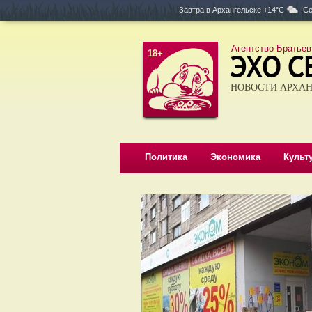
Завтра в
Архангельске +14°C
Се
Агентство Братьев
18+
НОВОСТИ АРХАН
Политика
Экономика
Культ