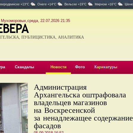
веродвинске +13°C
Онеге +14°C
Вельске +19°C
Мирном +16°C
Шенк
 Мухоморовых,среда, 22.07.2026 21:35
ГЕЛЬСКА, ПУБЛИЦИСТИКА, АНАЛИТИКА
ура
Скандалы
Новости
Фото
К
а
р
и
к
а
т
у
р
ы
Администрация
Архангельска оштрафовала
владельцев магазинов
на Воскресенской
за ненадлежащее содержание
фасадов
05.09.2018 16:52