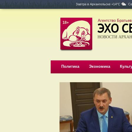
Завтра в
Архангельске +14°C
Се
Агентство Братьев
18+
НОВОСТИ АРХАН
Политика
Экономика
Культ