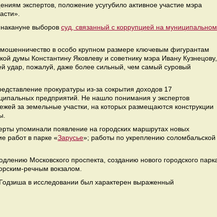
ениям экспертов, положение усугубило активное участие мэра
ласти».
 накануне выборов
суд, связанный с коррупцией на муниципальном
 мошенничество в особо крупном размере ключевым фигурантам
ской думы Константину Яковлеву и советнику мэра Ивану Кузнецову,
ей удар, пожалуй, даже более сильный, чем самый суровый
редставление прокуратуры из-за сокрытия доходов 17
ципальных предприятий. Не нашло понимания у экспертов
ежей за земельные участки, на которых размещаются конструкции
ы.
ерты упоминали появление на городских маршрутах новых
е работ в парке «
Зарусье
»; работы по укреплению соломбальской
одлению Московского проспекта, созданию нового городского парк
орским-речным вокзалом.
я Годзиша в исследовании был характерен выраженный