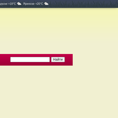
урске +18°C
Яренске +20°C