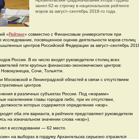
Архангельский градоначальник Игорь Годзиш
занял 62-ю строчку в национальном рейтинге
мэров за август–сентябрь 2018-го года.
ий «
Рейтинг
» совместно с Финансовым университетом при
е исследование, посвященное оценке деятельности мэров столиц
ышленных центров Российской Федерации за август–сентябрь 201
одов России. В их число входят руководители столиц всех
авителей пяти крупных финансово-экономических центров:
Новокузнецка, Сочи, Тольятти.
и Московской и Ленинградской областей в связи с отсутствием
истративных центров.
ачения в различных субъектах России. Под «мэрами»
е населением главы городов либо, при их отсутствии,
й должности которых содержится определение «мэр».
ходят оба эти варианта, в рейтинге представляют руководители
ясь на изначальном значении слова «мэр»).
анял в исследовании — 62 место.
сии» на выборах в гордуму Архангельска серьезно отразился