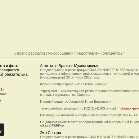
Сервис рассылки смс-сообщений предоставлен
КоллЦентр24
йта и фото
Агентство Братьев Мухоморовых
апрещается.
Свидетельство о регистрации СМИ Эл №ФС77-51565 выдано
по надзору в сфере связи, информационных технологий и м
йт обязательна.
(Роскомнадзор) 26 октября 2012 года.
Форма распространения: сетевое издание.
да»
Учредитель: Архангельская региональная общественная орг
ада».
молодых журналистов Севера».
х
Главный редактор Азовский Илья Викторович.
Телефон/факс редакции: (8182) 21-41-03, e-mail:
muhomor-pr@
Размещение платной информации по телефону: (8182) 47-41-
На данном сайте может распространяться информация Инфо
«Эхо СЕВЕРА».
Эхо Севера
Свидетельство о регистрации СМИ ИА №ФС77-39435 выдано