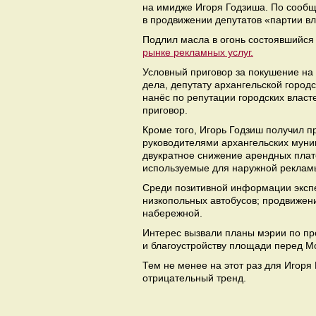
на имидже Игоря Годзиша. По сообщ
в продвижении депутатов «партии в
Подлил масла в огонь состоявшийся
рынке рекламных услуг.
Условный приговор за покушение на
дела, депутату архангельской город
нанёс по репутации городских власт
приговор.
Кроме того, Игорь Годзиш получил п
руководителями архангельских муни
двукратное снижение арендных плат
используемые для наружной реклам
Среди позитивной информации эксп
низкопольных автобусов; продвижени
набережной.
Интерес вызвали планы мэрии по пр
и благоустройству площади перед М
Тем не менее на этот раз для Игор
отрицательный тренд.