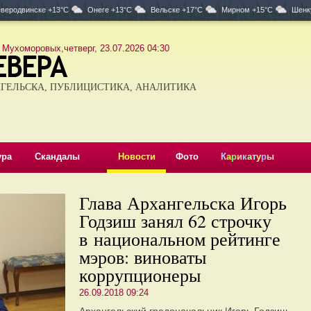
веродвинске +13°C
Онеге +13°C
Вельске +17°C
Мирном +15°C
Шенк
 Мухоморовых,четверг, 23.07.2026 04:30
ГЕЛЬСКА, ПУБЛИЦИСТИКА, АНАЛИТИКА
ура
Скандалы
Новости
Фото
К
а
р
и
к
а
т
у
р
ы
Глава Архангельска Игорь
Годзиш занял 62 строчку
в национальном рейтинге
мэров: виноваты
коррупционеры
26.09.2018 09:24