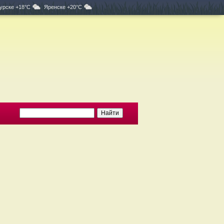
урске +18°C
Яренске +20°C