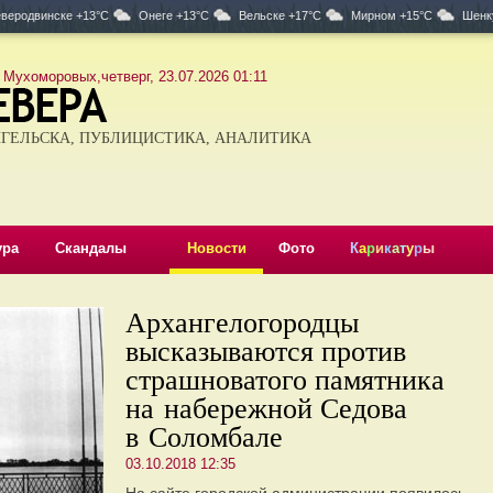
веродвинске +13°C
Онеге +13°C
Вельске +17°C
Мирном +15°C
Шенк
 Мухоморовых,четверг, 23.07.2026 01:11
ГЕЛЬСКА, ПУБЛИЦИСТИКА, АНАЛИТИКА
ура
Скандалы
Новости
Фото
К
а
р
и
к
а
т
у
р
ы
Архангелогородцы
высказываются против
страшноватого памятника
на набережной Седова
в Соломбале
03.10.2018 12:35