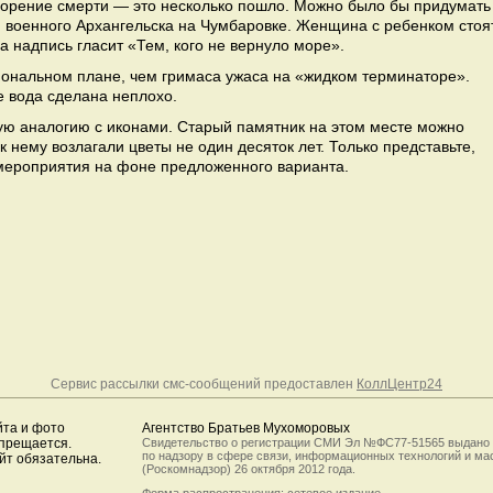
орение смерти — это несколько пошло. Можно было бы придумать
м военного Архангельска на Чумбаровке. Женщина с ребенком стоя
 а надпись гласит «Тем, кого не вернуло море».
иональном плане, чем гримаса ужаса на «жидком терминаторе».
зе вода сделана неплохо.
ую аналогию с иконами. Старый памятник на этом месте можно
 нему возлагали цветы не один десяток лет. Только представьте,
 мероприятия на фоне предложенного варианта.
Сервис рассылки смс-сообщений предоставлен
КоллЦентр24
йта и фото
Агентство Братьев Мухоморовых
апрещается.
Свидетельство о регистрации СМИ Эл №ФС77-51565 выдано
по надзору в сфере связи, информационных технологий и м
йт обязательна.
(Роскомнадзор) 26 октября 2012 года.