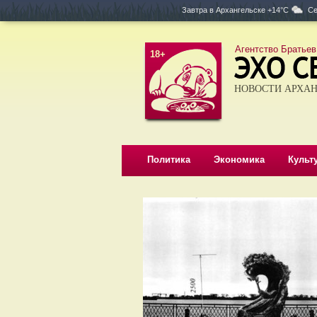
Завтра в
Архангельске +14°C
Се
Агентство Братьев
18+
НОВОСТИ АРХАН
Политика
Экономика
Культ