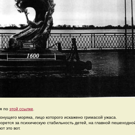
а
дя по
этой ссылке
.
тонущего моряка, лицо которого искажено гримасой ужаса.
 борется за психическую стабильность детей, на главной пешеходно
т это вот.