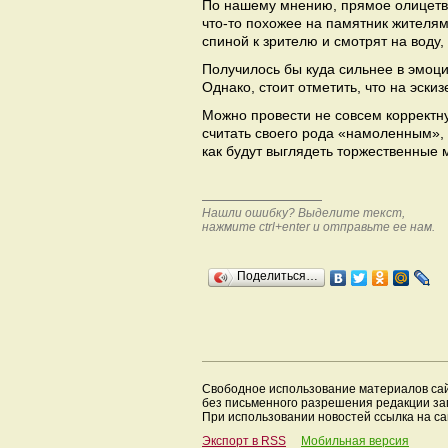
По нашему мнению, прямое олицетв
что-то похожее на памятник жителя
спиной к зрителю и смотрят на воду,
Получилось бы куда сильнее в эмоц
Однако, стоит отметить, что на эски
Можно провести не совсем корректн
считать своего рода «намоленным», к
как будут выглядеть торжественные
Нашли ошибку? Выделите текст,
нажмите ctrl+enter и отправьте ее нам.
Поделиться…
Свободное использование материалов са
без письменного разрешения редакции з
При использовании новостей ссылка на са
Экспорт в RSS
Мобильная версия