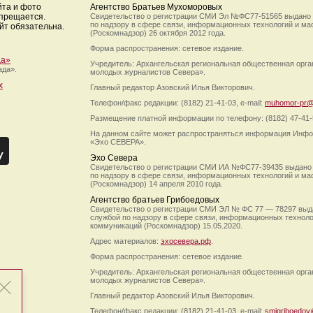
йта и фото
Агентство Братьев Мухоморовых
апрещается.
Свидетельство о регистрации СМИ Эл №ФС77-51565 выдано
по надзору в сфере связи, информационных технологий и м
йт обязательна.
(Роскомнадзор) 26 октября 2012 года.
Форма распространения: сетевое издание.
да»
Учредитель: Архангельская региональная общественная орг
ада».
молодых журналистов Севера».
х
Главный редактор Азовский Илья Викторович.
Телефон/факс редакции: (8182) 21-41-03, e-mail:
muhomor-pr@
Размещение платной информации по телефону: (8182) 47-41-
На данном сайте может распространяться информация Инфо
«Эхо СЕВЕРА».
Эхо Севера
Свидетельство о регистрации СМИ ИА №ФС77-39435 выдано
по надзору в сфере связи, информационных технологий и м
(Роскомнадзор) 14 апреля 2010 года.
Агентство братьев Грибоедовых
Свидетельство о регистрации СМИ ЭЛ № ФС 77 — 78297 выд
службой по надзору в сфере связи, информационных технол
коммуникаций (Роскомнадзор) 15.05.2020.
Адрес материалов:
эхосевера.рф
.
Форма распространения: сетевое издание.
Учредитель: Архангельская региональная общественная орг
молодых журналистов Севера».
Главный редактор Азовский Илья Викторович.
Телефон/факс редакции: (8182) 21-41-03, e-mail:
smigriboedov