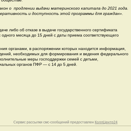
в обществе.
акон о продлении выдачи материнского капитала до 2021 года.
еративность и доступность этой программы для граждан».
аче либо об отказе в выдаче государственного сертификата
с одного месяца до 15 дней с даты приема соответствующего
ния органами, в распоряжении которых находится информация,
дений, необходимых для формирования и ведения федерального
полнительные меры господдержки семей с детьми,
иальных органов ПФР — с 14 до 5 дней.
Сервис рассылки смс-сообщений предоставлен
КоллЦентр24