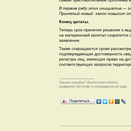
самые чувствительные проблемы 
В первом ряду этих инициатив — з
Принятый новый закон повысит оп
Конец цитаты.
Теперь срок принятия решения о выд
на материнский капитал сократится 
заявления.
Также сокращаются сроки рассмотре
подтверждающая достоверность све
регистра лиц, имеющих право на до
соответствующих запросов территор
Нашли ошибку? Выделите текст,
нажмите ctrl+enter и отправьте ее нам.
Поделиться…