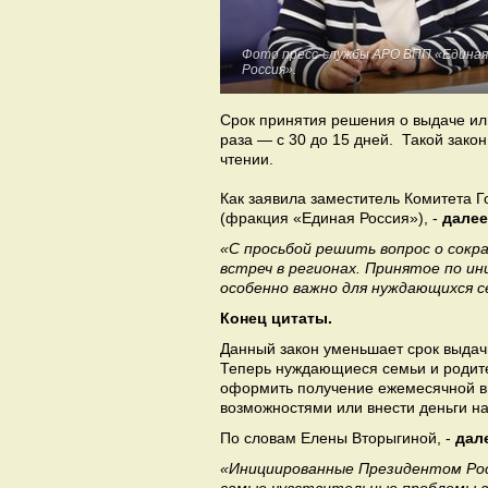
Фото пресс-службы АРО ВПП «Единая
Россия».
Срок принятия решения о выдаче или
раза — с 30 до 15 дней. Такой зако
чтении.
Как заявила заместитель Комитета 
(фракция «Единая Россия»), -
далее
«С просьбой решить вопрос о сокр
встреч в регионах. Принятое по и
особенно важно для нуждающихся с
Конец цитаты.
Данный закон уменьшает срок выдачи
Теперь нуждающиеся семьи и родите
оформить получение ежемесячной в
возможностями или внести деньги н
По словам Елены Вторыгиной, -
дал
«Инициированные Президентом Ро