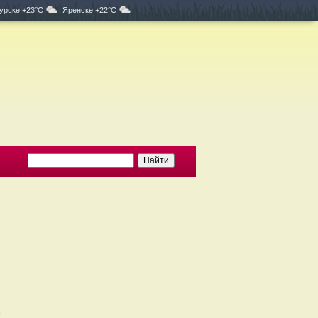
урске +23°C
Яренске +22°C
5