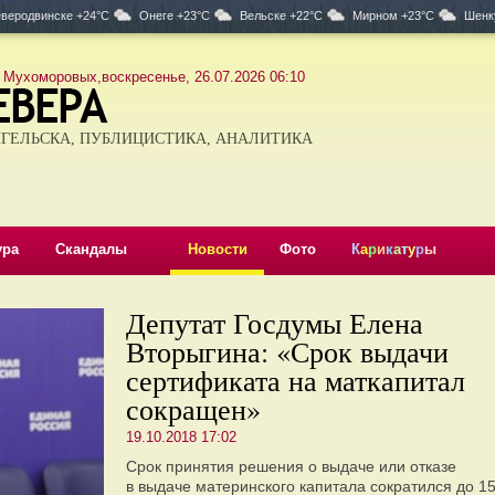
веродвинске +24°C
Онеге +23°C
Вельске +22°C
Мирном +23°C
Шенк
 Мухоморовых,воскресенье, 26.07.2026 06:10
ГЕЛЬСКА, ПУБЛИЦИСТИКА, АНАЛИТИКА
ура
Скандалы
Новости
Фото
К
а
р
и
к
а
т
у
р
ы
Депутат Госдумы Елена
Вторыгина: «Срок выдачи
сертификата на маткапитал
сокращен»
19.10.2018 17:02
Срок принятия решения о выдаче или отказе
в выдаче материнского капитала сократился до 1