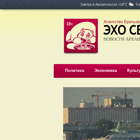
Завтра в
Архангельске +18°C
Се
Агентство Братьев
18+
НОВОСТИ АРХАН
Политика
Экономика
Культ