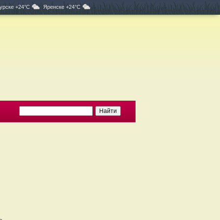
урске +24°C
Яренске +24°C