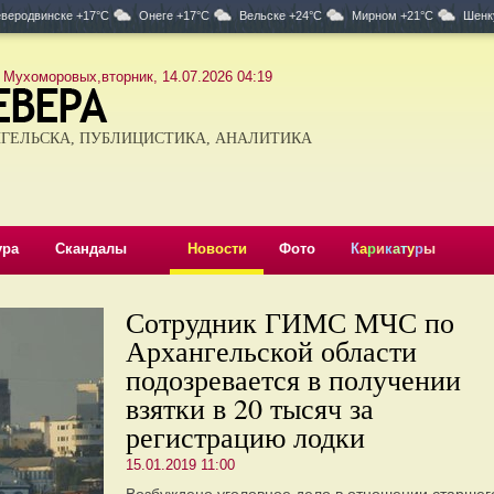
веродвинске +17°C
Онеге +17°C
Вельске +24°C
Мирном +21°C
Шенк
 Мухоморовых,вторник, 14.07.2026 04:19
ГЕЛЬСКА, ПУБЛИЦИСТИКА, АНАЛИТИКА
ура
Скандалы
Новости
Фото
К
а
р
и
к
а
т
у
р
ы
Сотрудник ГИМС МЧС по
Архангельской области
подозревается в получении
взятки в 20 тысяч за
регистрацию лодки
15.01.2019 11:00