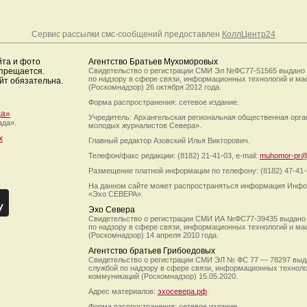
Сервис рассылки смс-сообщений предоставлен
КоллЦентр24
йта и фото
Агентство Братьев Мухоморовых
апрещается.
Свидетельство о регистрации СМИ Эл №ФС77-51565 выдано
по надзору в сфере связи, информационных технологий и м
йт обязательна.
(Роскомнадзор) 26 октября 2012 года.
Форма распространения: сетевое издание.
да»
Учредитель: Архангельская региональная общественная орг
ада».
молодых журналистов Севера».
х
Главный редактор Азовский Илья Викторович.
Телефон/факс редакции: (8182) 21-41-03, e-mail:
muhomor-pr@
Размещение платной информации по телефону: (8182) 47-41-
На данном сайте может распространяться информация Инфо
«Эхо СЕВЕРА».
Эхо Севера
Свидетельство о регистрации СМИ ИА №ФС77-39435 выдано
по надзору в сфере связи, информационных технологий и м
(Роскомнадзор) 14 апреля 2010 года.
Агентство братьев Грибоедовых
Свидетельство о регистрации СМИ ЭЛ № ФС 77 — 78297 выд
службой по надзору в сфере связи, информационных технол
коммуникаций (Роскомнадзор) 15.05.2020.
Адрес материалов:
эхосевера.рф
.
Форма распространения: сетевое издание.