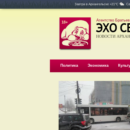
Завтра в
Архангельске +21°C
Се
Агентство Братьев
18+
НОВОСТИ АРХАН
Политика
Экономика
Культ