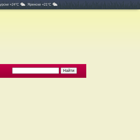
урске +24°C
Яренске +21°C