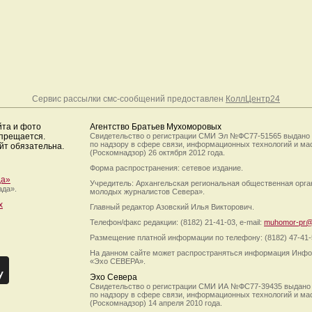
Сервис рассылки смс-сообщений предоставлен
КоллЦентр24
йта и фото
Агентство Братьев Мухоморовых
апрещается.
Свидетельство о регистрации СМИ Эл №ФС77-51565 выдано
по надзору в сфере связи, информационных технологий и м
йт обязательна.
(Роскомнадзор) 26 октября 2012 года.
Форма распространения: сетевое издание.
да»
Учредитель: Архангельская региональная общественная орг
ада».
молодых журналистов Севера».
х
Главный редактор Азовский Илья Викторович.
Телефон/факс редакции: (8182) 21-41-03, e-mail:
muhomor-pr@
Размещение платной информации по телефону: (8182) 47-41-
На данном сайте может распространяться информация Инфо
«Эхо СЕВЕРА».
Эхо Севера
Свидетельство о регистрации СМИ ИА №ФС77-39435 выдано
по надзору в сфере связи, информационных технологий и м
(Роскомнадзор) 14 апреля 2010 года.