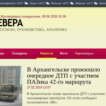
веродвинске +19°C
Онеге +20°C
Вельске +24°C
Мирном +21°C
Шенк
 Мухоморовых,понедельник, 08.06.2026 16:39
ГЕЛЬСКА, ПУБЛИЦИСТИКА, АНАЛИТИКА
ура
Скандалы
Новости
Фото
К
а
р
и
к
а
т
у
р
ы
В Архангельске произошло
очередное ДТП с участием
ПАЗика 42-го маршрута
27.02.2019 13:07
В Архангельске снова произошло ДТП с участием
пассажирских автобусов. Об этом сообщают
пользователи «ВК».