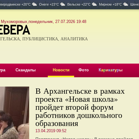
веродвинске +20°C
Онеге +23°C
Вельске +22°C
Мирном +18°C
Шенк
 Мухоморовых,понедельник, 27.07.2026 19:48
ГЕЛЬСКА, ПУБЛИЦИСТИКА, АНАЛИТИКА
ура
Скандалы
Новости
Фото
К
а
р
и
к
а
т
у
р
ы
В Архангельске в рамках
проекта «Новая школа»
пройдет второй форум
работников дошкольного
образования
13.04.2019 09:52