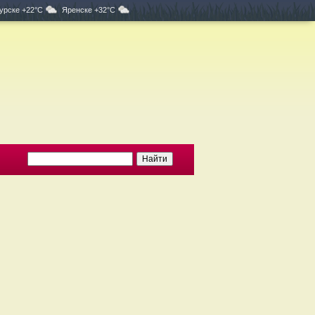
урске +22°C
Яренске +32°C