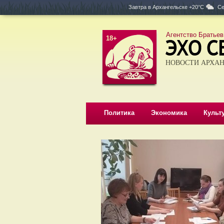
Завтра в
Архангельске +20°C
Се
Агентство Братьев
18+
НОВОСТИ АРХАН
Политика
Экономика
Культ