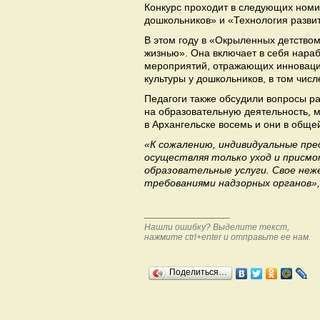
Конкурс проходит в следующих номи
дошкольников» и «Технология разви
В этом году в «Окрыленных детство
жизнью». Она включает в себя нара
мероприятий, отражающих инноваци
культуры у дошкольников, в том чис
Педагоги также обсудили вопросы ра
на образовательную деятельность, м
в Архангельске восемь и они в обще
«К сожалению, индивидуальные пр
осуществляя только уход и присмо
образовательные услуги. Свое неж
требованиями надзорных органов»,
Нашли ошибку? Выделите текст,
нажмите ctrl+enter и отправьте ее нам.
Поделиться…