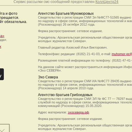
Сервис рассылки смс-сообщений предоставлен
КоллЦентр24
йта и фото
Агентство Братьев Мухоморовых
апрещается.
Свидетельство о регистрации СМИ Эл №ФС77-51565 выдано
по надзору в сфере связи, информационных технологий и м
йт обязательна.
(Роскомнадзор) 26 октября 2012 года.
Форма распространения: сетевое издание.
да»
Учредитель: Архангельская региональная общественная орг
ада».
молодых журналистов Севера».
х
Главный редактор Азовский Илья Викторович.
Телефон/факс редакции: (8182) 21-41-03, e-mail:
muhomor-pr@
Размещение платной информации по телефону: (8182) 47-41-
На данном сайте может распространяться информация Инфо
«Эхо СЕВЕРА».
Эхо Севера
Свидетельство о регистрации СМИ ИА №ФС77-39435 выдано
по надзору в сфере связи, информационных технологий и м
(Роскомнадзор) 14 апреля 2010 года.
Агентство братьев Грибоедовых
Свидетельство о регистрации СМИ ЭЛ № ФС 77 — 78297 выд
службой по надзору в сфере связи, информационных технол
коммуникаций (Роскомнадзор) 15.05.2020.
Адрес материалов:
эхосевера.рф
.
Форма распространения: сетевое издание.
Учредитель: Архангельская региональная общественная орг
молодых журналистов Севера».