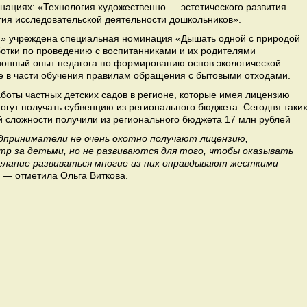
нациях: «Технология художественно — эстетического развития
тия исследовательской деятельности дошкольников».
м» учреждена специальная номинация «Дышать одной с природой
ботки по проведению с воспитанниками и их родителями
онный опыт педагога по формированию основ экологической
ле в части обучения правилам обращения с бытовыми отходами.
боты частных детских садов в регионе, которые имея лицензию
огут получать субвенцию из регионального бюджета. Сегодня таки
й сложности получили из регионального бюджета 17 млн рублей
едприниматели не очень охотно получают лицензию,
тр за детьми, но не развиваются для того, чтобы оказывать
елание развиваться многие из них оправдывают жесткими
— отметила Ольга Виткова.