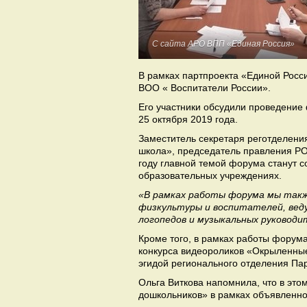
С сайта АРО ВПП «Единая Россия»
В рамках партпроекта «Единой Росс
ВОО « Воспитатели России».
Его участники обсудили проведение
25 октября 2019 года.
Заместитель секретаря реготделени
школа», председатель правления РО
году главной темой форума станут 
образовательных учреждениях.
«В рамках работы форума мы такж
физкультуры и воспитателей, веду
логопедов и музыкальных руководи
Кроме того, в рамках работы форум
конкурса видеороликов «Окрыленные
эгидой регионального отделения Па
Ольга Виткова напомнила, что в это
дошкольников» в рамках объявленног