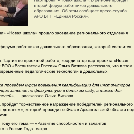
Партпроект «Новая школа»: В регионе пройдет
второй форум работников дошкольного
образования. Об этом сообщает пресс-служба
АРО ВПП «Единая Россия».
ии» «Новая школа» прошло заседание регионального отделения
 форума работников дошкольного образования, который состоится
я Партии по проектной работе, координатор партпроекта «Новая
 ВОО «Воспитатели России» Ольга Виткова рассказала, что в этом
современные педагогические технологии в дошкольных
е проведем курсы повышения квалификации для инструкторов
щих занятия по физкультуре в детском саду, а также для
телей»,
— рассказала Ольга Виткова.
а пройдет торжественное награждение победителей регионального
 детством», который проходит сейчас в Архангельской области по
ртии.
м году его тема — «Развитие способностей и талантов
о в России Года театра.