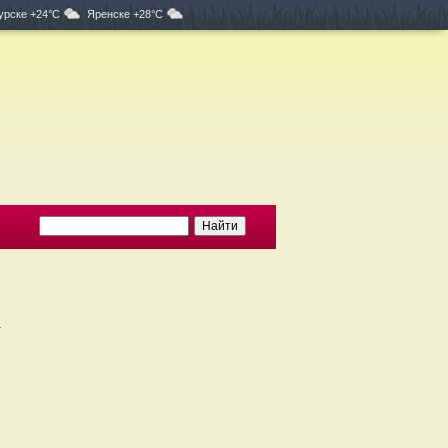
урске +24°C
Яренске +28°C
х