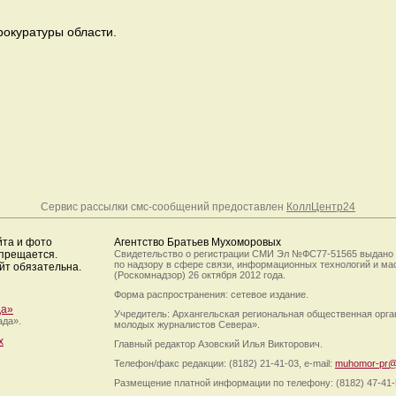
рокуратуры области.
Сервис рассылки смс-сообщений предоставлен
КоллЦентр24
йта и фото
Агентство Братьев Мухоморовых
апрещается.
Свидетельство о регистрации СМИ Эл №ФС77-51565 выдано
по надзору в сфере связи, информационных технологий и м
йт обязательна.
(Роскомнадзор) 26 октября 2012 года.
Форма распространения: сетевое издание.
да»
Учредитель: Архангельская региональная общественная орг
ада».
молодых журналистов Севера».
х
Главный редактор Азовский Илья Викторович.
Телефон/факс редакции: (8182) 21-41-03, e-mail:
muhomor-pr@
Размещение платной информации по телефону: (8182) 47-41-