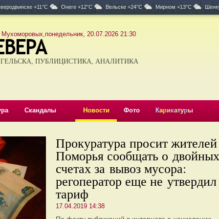
веродвинске +11°C
Онеге +12°C
Вельске +24°C
Мирном +13°C
Шенк
 Мухоморовых,понедельник, 20.07.2026 21:30
ГЕЛЬСКА, ПУБЛИЦИСТИКА, АНАЛИТИКА
ура
Скандалы
Новости
Фото
К
а
р
и
к
а
т
у
р
ы
Прокуратура просит жителей
Поморья сообщать о двойны
счетах за вывоз мусора:
регоператор еще не утвердил
тариф
17.04.2019 14:38