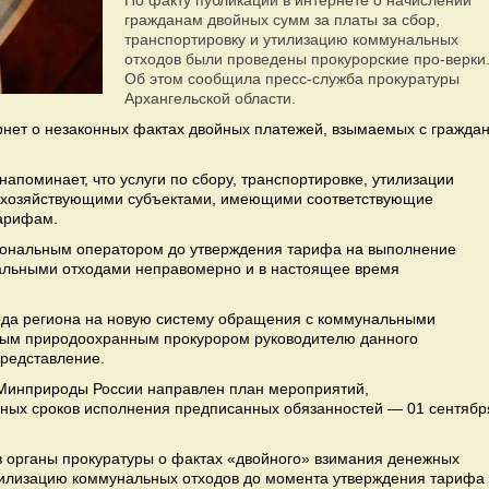
По факту публикаций в интернете о начислении
гражданам двойных сумм за платы за сбор,
транспортировку и утилизацию коммунальных
отходов были проведены прокурорские про-верки
Об этом сообщила пресс-служба прокуратуры
Архангельской области.
нет о незаконных фактах двойных платежей, взымаемых с граждан
напоминает, что услуги по сбору, транспортировке, утилизации
 хозяйствующими субъектами, имеющими соответствующие
тарифам.
иональным оператором до утверждения тарифа на выполнение
альными отходами неправомерно и в настоящее время
ода региона на новую систему обращения с коммунальными
ым природоохранным прокурором руководителю данного
представление.
 Минприроды России направлен план мероприятий,
ных сроков исполнения предписанных обязанностей — 01 сентябр
 органы прокуратуры о фактах «двойного» взимания денежных
 утилизацию коммунальных отходов до момента утверждения тарифа