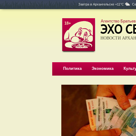
Завтра в
Архангельске +11°C
Се
Агентство Братьев
18+
НОВОСТИ АРХАН
Политика
Экономика
Культ