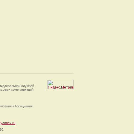
 Федеральной службой
ассовых коммуникаций
анизация «Ассоциация
yandex.ru
.
50.