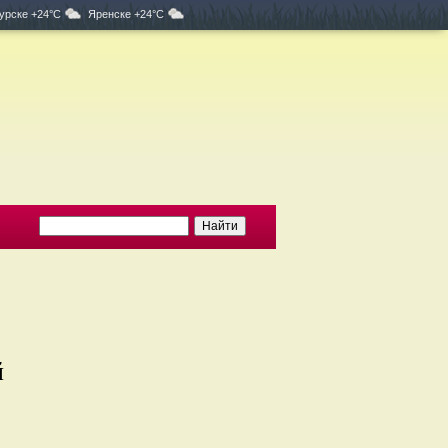
урске +24°C
Яренске +24°C
й