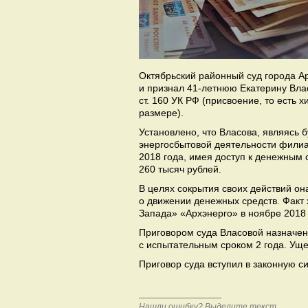
Октябрьский районный суд города Ар
и признал 41-летнюю Екатерину Вла
ст. 160 УК РФ (присвоение, то есть
размере).
Установлено, что Власова, являясь 
энергосбытовой деятельности филиа
2018 года, имея доступ к денежным 
260 тысяч рублей.
В целях сокрытия своих действий о
о движении денежных средств. Фак
Запада» «Архэнерго» в ноябре 2018 
Приговором суда Власовой назначен
с испытательным сроком 2 года. Ущ
Приговор суда вступил в законную си
Нашли ошибку? Выделите текст,