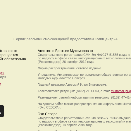
Сервис рассылки смс-сообщений предоставлен
КоллЦентр24
йта и фото
Агентство Братьев Мухоморовых
апрещается.
Свидетельство о регистрации СМИ Эл №ФС77-51565 выдано
по надзору в сфере связи, информационных технологий и м
йт обязательна.
(Роскомнадзор) 26 октября 2012 года.
Форма распространения: сетевое издание.
да»
Учредитель: Архангельская региональная общественная орг
ада».
молодых журналистов Севера».
х
Главный редактор Азовский Илья Викторович.
Телефон/факс редакции: (8182) 21-41-03, e-mail:
muhomor-pr@
Размещение платной информации по телефону: (8182) 47-41-
На данном сайте может распространяться информация Инфо
«Эхо СЕВЕРА».
Эхо Севера
Свидетельство о регистрации СМИ ИА №ФС77-39435 выдано
по надзору в сфере связи, информационных технологий и м
(Роскомнадзор) 14 апреля 2010 года.