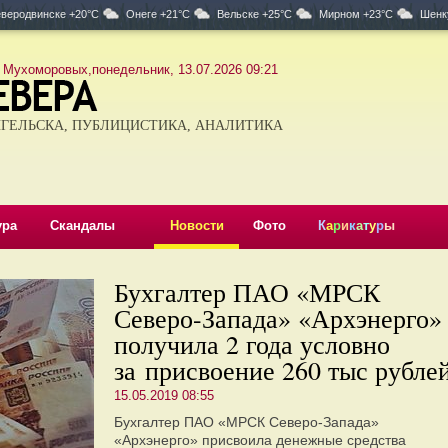
веродвинске +20°C
Онеге +21°C
Вельске +25°C
Мирном +23°C
Шенк
 Мухоморовых,понедельник, 13.07.2026 09:21
ГЕЛЬСКА, ПУБЛИЦИСТИКА, АНАЛИТИКА
ура
Скандалы
Новости
Фото
К
а
р
и
к
а
т
у
р
ы
Бухгалтер ПАО «МРСК
Северо-Запада» «Архэнерго»
получила 2 года условно
за присвоение 260 тыс рубле
15.05.2019 08:55
Бухгалтер ПАО «МРСК Северо-Запада»
«Архэнерго» присвоила денежные средства