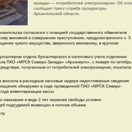
граждан — потребителей электроэнергии. Об это
сообщает пресс-служба прокуратуры
Архангельской области.
хангельска согласился с позицией государственного обвинителя
сову виновной в совершении преступления, предусмотренного ч. 3
 хищение чужого имущества, вверенного виновному, в крупном
бухгалтером отдела бухгалтерского и налогового учета отделения
ла ПАО «МРСК Северо-Запада» «Архэнерго», с января по октябрь
средствам, полученным от потребителей электроэнергии, похитила
на вносила в расходные кассовые ордера недостоверные сведения
т хищения обнаружен в ходе проведенной ПАО «МРСК Северо-
года инвентаризации кассы.
о наказание в виде 2 лет лишения свободы условно
ерб подсудимой возмещен в полном объеме.
лу.