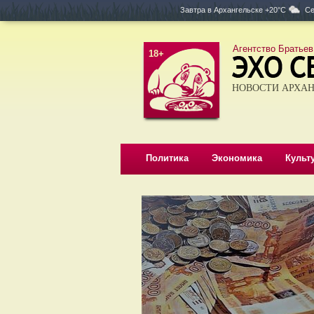
Завтра в
Архангельске +20°C
Се
Агентство Братьев
18+
НОВОСТИ АРХАН
Политика
Экономика
Культ