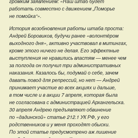
громким заявлением: «Наш штаб будет
работать совместно с движением „Поморье
не помойка“».
История возобновления работы штаба проста:
Андрей Боровиков, будучи ранее «волонтёром
выходного дня», активно участвовал в митингах,
кроме этого ничего не делая. Его эффектные
выступления не нравились властям — менее чем
за полгода он получил три административных
наказания. Казалось бы, подумай о себе, зачем
давать повод для репрессий, но нет — Андрей
принимает участие во всех акциях и дальше,
в том числе и в акции 7 апреля, которая была
не согласована с администрацией Архангельска.
30 апреля Андрею предъявляют обвинение
по «дадинской» статье 212.1 УК РФ, у его
родственников и у меня проходят обыски.
По этой статье предусмотрено аж лишение