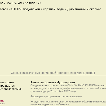
то странно, до сих пор нет.
ельск на 100% подключен к горячей воде к Дню знаний и сколько
Сервис рассылки смс-сообщений предоставлен
КоллЦентр24
йта и фото
Агентство Братьев Мухоморовых
апрещается.
Свидетельство о регистрации СМИ Эл №ФС77-51565 выдано
по надзору в сфере связи, информационных технологий и м
йт обязательна.
(Роскомнадзор) 26 октября 2012 года.
Форма распространения: сетевое издание.
да»
Учредитель: Архангельская региональная общественная орг
ада».
молодых журналистов Севера».