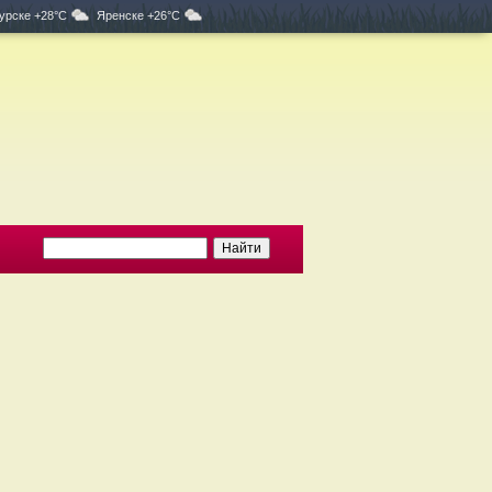
урске +28°C
Яренске +26°C