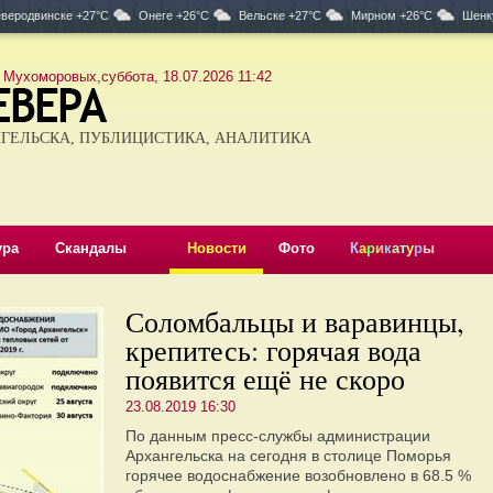
веродвинске +27°C
Онеге +26°C
Вельске +27°C
Мирном +26°C
Шенк
 Мухоморовых,суббота, 18.07.2026 11:42
ГЕЛЬСКА, ПУБЛИЦИСТИКА, АНАЛИТИКА
ура
Скандалы
Новости
Фото
К
а
р
и
к
а
т
у
р
ы
Соломбальцы и варавинцы,
крепитесь: горячая вода
появится ещё не скоро
23.08.2019 16:30
По данным пресс-службы администрации
Архангельска на сегодня в столице Поморья
горячее водоснабжение возобновлено в 68.5 %