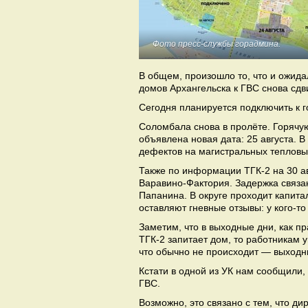
Фото пресс-службы горадмина.
В общем, произошло то, что и ожида
домов Архангельска к ГВС снова сдв
Сегодня планируется подключить к г
Соломбала снова в пролёте. Горячую
объявлена новая дата: 25 августа. 
дефектов на магистральных тепловы
Также по информации ТГК-2 на 30 ав
Варавино-Фактория. Задержка связа
Папанина. В округе проходит капита
оставляют гневные отзывы: у кого-т
Заметим, что в выходные дни, как п
ТГК-2 запитает дом, то работникам
что обычно не происходит — выходн
Кстати в одной из УК нам сообщили,
ГВС.
Возможно, это связано с тем, что д