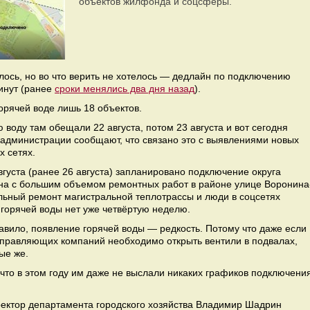
объектов жилфонда и соцсферы.
лось, но во что верить не хотелось — дедлайн по подключению
инут (ранее
сроки менялись два дня назад
).
орячей воде лишь 18 объектов.
 воду там обещали 22 августа, потом 23 августа и вот сегодня
В администрации сообщают, что связано это с выявлениями новых
х сетях.
густа (ранее 26 августа) запланировано подключение округа
на с большим объемом ремонтных работ в районе улице Воронина
льный ремонт магистральной теплотрассы и люди в соцсетях
о горячей воды нет уже четвёртую неделю.
равило, появление горячей воды — редкость. Потому что даже если
 управляющих компаний необходимо открыть вентили в подвалах,
ые же.
 что в этом году им даже не выслали никаких графиков подключени
иректор департамента городского хозяйства Владимир Шадрин