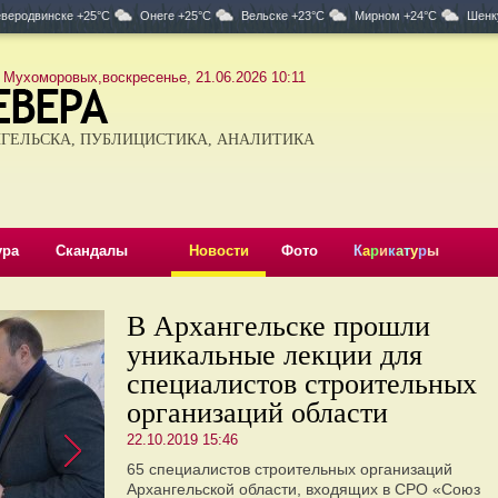
веродвинске +25°C
Онеге +25°C
Вельске +23°C
Мирном +24°C
Шенк
 Мухоморовых,воскресенье, 21.06.2026 10:11
ГЕЛЬСКА, ПУБЛИЦИСТИКА, АНАЛИТИКА
ура
Скандалы
Новости
Фото
К
а
р
и
к
а
т
у
р
ы
В Архангельске прошли
уникальные лекции для
специалистов строительных
организаций области
22.10.2019 15:46
65 специалистов строительных организаций
Архангельской области, входящих в СРО «Союз