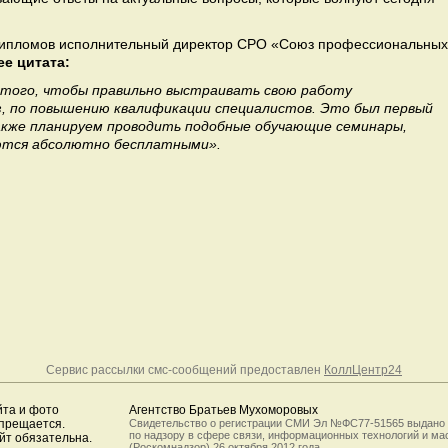
 дипломов исполнительный директор СРО «Союз профессиональных
ее цитата:
я того, чтобы правильно выстраивать свою работу
з, по повышению квалификации специалистов. Это был первый
акже планируем проводить подобные обучающие семинары,
ются абсолютно бесплатными».
Сервис рассылки смс-сообщений предоставлен
КоллЦентр24
йта и фото
Агентство Братьев Мухоморовых
апрещается.
Свидетельство о регистрации СМИ Эл №ФС77-51565 выдано
по надзору в сфере связи, информационных технологий и м
йт обязательна.
(Роскомнадзор) 26 октября 2012 года.