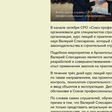
Фото пресс-службы СРО «Союз
профессиональных строителей».
В начале октября СРО «Союз профе
организовали для специалистов стр
организации, курс лекций и практиче
наук Валерий Слюсаренко, который
законодательства в строительной от
Подобное мероприятие в Архангельск
Валерий Слюсаренко является экспер
разработкой и совершенствованием 
опыт применения законов на практик
В течение трёх дней курс лекций пр
по таким направлениям, как проект
контроль, технология строительного
и ввод объектов в эксплуатацию. Д
обстановке в Союзе профессиональн
По словам самих слушателей, обуче
причин в том, что Валерий Слюсарен
не только представить актуальную
законодательстве, но и дал исчерп