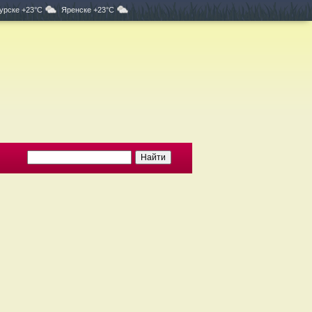
урске +23°C
Яренске +23°C