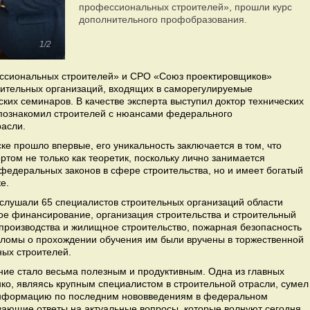
профессиональных строителей», прошли курс
дополнительного профобразования.
1/2
ссиональных строителей» и СРО «Союз проектировщиков»
оительных организаций, входящих в саморегулируемые
ских семинаров. В качестве эксперта выступил доктор технических
 познакомил строителей с нюансами федерального
расли.
е прошло впервые, его уникальность заключается в том, что
том не только как теоретик, поскольку лично занимается
федеральных законов в сфере строительства, но и имеет богатый
е.
ослушали 65 специалистов строительных организаций области
ное финансирование, организация строительства и строительный
 производства и жилищное строительство, пожарная безопасность
ипломы о прохождении обучения им были вручены в торжественной
ых строителей.
ние стало весьма полезным и продуктивным. Одна из главных
ко, являясь крупным специалистом в строительной отрасли, сумел
 информацию по последним нововведениям в федеральном
ывающие ответы на актуальные вопросы, которые волнуют сегодня