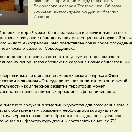
освоению территории между проспектом
Ломоносова и озером Театральное. Об этом
сообщает пресс-служба холдинга «Аквилон
он
Инвест».
 проект, который может быть реализован исключительно за счет
матривает создание общедоступной рекреационной парковой зоны
ового жилого микрорайона, был представлен сразу после обсуждени
ономического развития Северодвинска.
ест» полностью вписывается в этот документ перспективного
 одного их приоритетов обозначено создание новых общественных
Северодвинска по финансово-экономическим вопросам
Олег
ветствии с законом
«О государственной политике Архангельской
ятельности» комплексное развитие территорий может
 масштабных инвестиционных проектов в сфере жилищного
о льготного получения земельных участков для возведения жилья
в. м с обязательным созданием необходимой коммунальной
о-культурного назначения. При этом на выделенных участках
вложения в инфраструктуру должны составлять не менее 7%