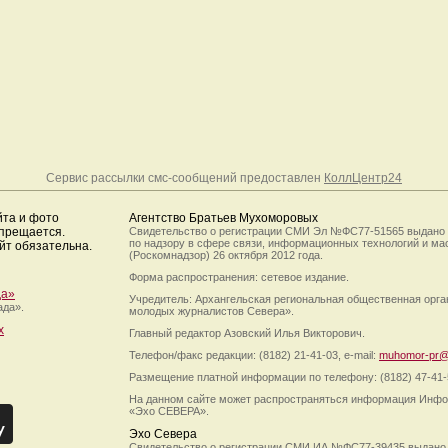
Сервис рассылки смс-сообщений предоставлен
КоллЦентр24
йта и фото
Агентство Братьев Мухоморовых
апрещается.
Свидетельство о регистрации СМИ Эл №ФС77-51565 выдано
по надзору в сфере связи, информационных технологий и м
йт обязательна.
(Роскомнадзор) 26 октября 2012 года.
Форма распространения: сетевое издание.
да»
Учредитель: Архангельская региональная общественная орг
ада».
молодых журналистов Севера».
х
Главный редактор Азовский Илья Викторович.
Телефон/факс редакции: (8182) 21-41-03, e-mail:
muhomor-pr@
Размещение платной информации по телефону: (8182) 47-41-
На данном сайте может распространяться информация Инфо
«Эхо СЕВЕРА».
Эхо Севера
Свидетельство о регистрации СМИ ИА №ФС77-39435 выдано