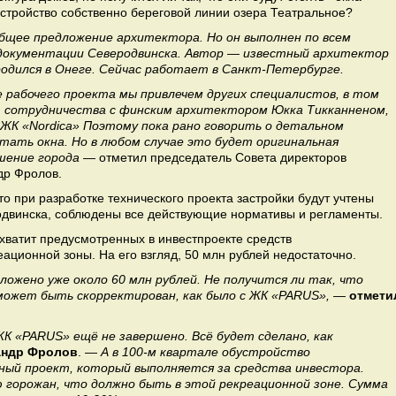
устройство собственно береговой линии озера Театральное?
бщее предложение архитектора. Но он выполнен по всем
документации Северодвинска. Автор — известный архитектор
одился в Онеге. Сейчас работает в Санкт-Петербурге.
 рабочего проекта мы привлечем других специалистов, в том
ыт сотрудничества с финским архитектором Юкка Тикканненом,
 ЖК «
Nordica» Поэтому пока рано говорить о детальном
тать окна. Но в любом случае это будет оригинальная
шение города
— отметил председатель Совета директоров
др Фролов.
то при разработке технического проекта застройки будут учтены
одвинска, соблюдены все действующие нормативы и регламенты.
хватит предусмотренных в инвестпроекте средств
еационной зоны. На его взгляд, 50 млн рублей недостаточно.
ложено уже около 60 млн рублей. Не получится ли так, что
ожет быть скорректирован, как было с ЖК «
PARUS»,
—
отмети
ЖК «
PARUS» ещё не завершено. Всё будет сделано, как
андр Фролов
. —
А в 100-м квартале обустройство
ный проект, который выполняется за средства инвестора.
 горожан, что должно быть в этой рекреационной зоне. Сумма