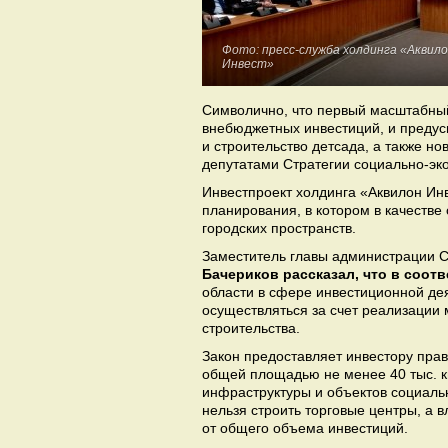
Фото: пресс-служба холдинга «Аквил
Инвест»
Символично, что первый масштабный
внебюджетных инвестиций, и предус
и строительство детсада, а также н
депутатами Стратегии социально-эк
Инвестпроект холдинга «Аквилон Инв
планирования, в котором в качестве
городских пространств.
Заместитель главы администрации 
Бачериков рассказал, что в соот
области в сфере инвестиционной де
осуществляться за счет реализации
строительства.
Закон предоставляет инвестору прав
общей площадью не менее 40 тыс. к
инфраструктуры и объектов социальн
нельзя строить торговые центры, а 
от общего объема инвестиций.