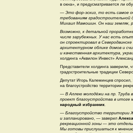
в окна», и предусматривается ли об
— Это фор-эскиз, то есть самое о
требованиям градостроительной 
Михаил Мамошин. Он наш земляк, р
Возможно, к детальной проработке
числе зарубежных. У нас есть оп
он спроектировал в Северодвинске
архитектурном облике домов и счи
и качественная архитектура, укра
холдинга «Аквилон Инвест» Алексан
Представители холдинга заверили, ч
градостроительные традиции Север
Депутат Игорь Калеминцев спросил, 
на благоустройство территории рекр
— В Аллею молодёжи на пр. Труда в
проект благоустройства в итоге м
народный избранник
.
— Благоустройство территории 
и запланировано
, — заверил
Алекс
рекреационной зоны — это отдель
Мы готовы прислушаться к мнению