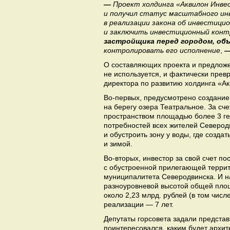
—
Проект холдинга «Аквилон Инве
и получил статус масштабного и
в реализации закона об инвестици
и заключить инвестиционный кон
застройщика перед городом, объ
контролировать его исполнение
,
—
О составляющих проекта и предложе
не используется, и фактически прев
директора по развитию холдинга «А
Во-первых, предусмотрено создани
на берегу озера Театральное. За с
пространством площадью более 3 ге
потребностей всех жителей Северод
и обустроить зону у воды, где созда
и зимой.
Во-вторых, инвестор за свой счет по
с обустроенной прилегающей террит
муниципалитета Северодвинска. И н
разноуровневой высотой общей площ
около 2,23 млрд. рублей (в том чис
реализации — 7 лет.
Депутаты горсовета задали представ
поинтересовался, каким будет архите