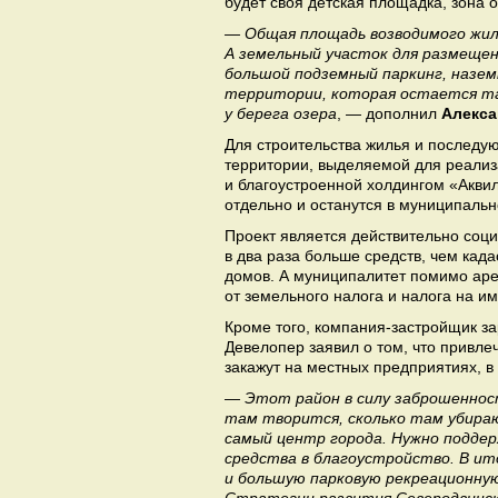
будет своя детская площадка, зона 
— Общая площадь возводимого жил
А земельный участок для размещен
большой подземный паркинг, назем
территории, которая остается та
у берега озера
, — дополнил
Алекс
Для строительства жилья и последую
территории, выделяемой для реализа
и благоустроенной холдингом «Акви
отдельно и останутся в муниципальн
Проект является действительно соци
в два раза больше средств, чем кад
домов. А муниципалитет помимо ар
от земельного налога и налога на и
Кроме того, компания-застройщик за
Девелопер заявил о том, что привле
закажут на местных предприятиях, в
— Этот район в силу заброшеннос
там творится, сколько там убираю
самый центр города. Нужно подде
средства в благоустройство. В ит
и большую парковую рекреационную