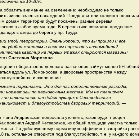
еличена на 10-20%.
а обратить внимание на озеленение: необходимо не только
чить число зеленых насаждений. Представители холдинга пояснили
лым домам территории будут посажены разные деревья
красиво в любое время года. В перспективе возможно продление
 вдоль озера до берега у пр. Труда.
ии этой территории. Очень хорошо, что вы пришли и все
 ли удобно жителям и гостям парковать автомобили?
оличества квартир на первых этажах откроются магазины
утат
Светлана Морозова
.
мещения общественно делового назначения займут менее 5% обще
аться вдоль ул. Ломоносова, а дворовые пространства между
лагоустройство и озеленение.
емными паркингами. Это для нас дополнительные расходы,
сти нормативы по парковочным местам. Мы не планируем
ры по отклонению от действующих в Северодвинске
 машиномест и благоустройства дворовых территорий
, —
 Нина Андриевская попросила уточнить, каков будет процент
Как пояснил Андрей Четвериков, из общей площади участка только
 жилья. По действующему нормативу коэффициент застройки раве
 га, остальное отводится под благоустройство, т. е. у каждого дом