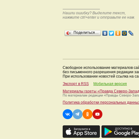
Нашли ошибку? Выделите текст,
нажмите ctrl+enter и отправьте ее нам.
Поделиться…
Свободное использование материалов са
без письменного разрешения редакции з
При использовании новостей ссылка на са
Экспорт в RSS
Мобильная версия
Материалы газеты «Правда Северо-Запа
По материалам редакции
«Правды Северо-Зап
Политика обработки персональных данны