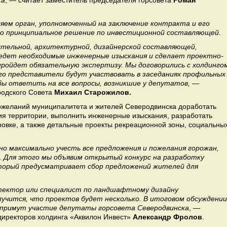
ка
, — считает заместитель председателя горсовета
Роман
ляем орган, уполномоченный на заключение контракта и его
то принципиальное решение по инвестиционной составляющей.
тельной, архитектурной, дизайнерской составляющей,
ведет необходимые инженерные изыскания и сделает проектно-
ройдет обязательную экспертизу. Мы договорились с холдинго
его представители будут участвовать в заседаниях профильных
ы ответить на все вопросы, возникшие у депутатов,
—
родского Совета
Михаил Старожилов.
 пожеланий муниципалитета и жителей Северодвинска доработать
я территории, выполнить инженерные изыскания, разработать
ровке, а также детальные проекты рекреационной зоны, социальны
но максимально учесть все предложения и пожелания горожан,
. Для этого мы объявим открытый конкурс на разработку
оторый предусматривает сбор предложений жителей для
тектор или специалист по ландшафтному дизайну
лучится, что проектов будет несколько. В итоговом обсуждении
 примут участие депутаты горсовета Северодвинска
, —
директоров холдинга «Аквилон Инвест»
Александр Фролов
.