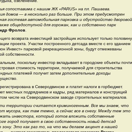
отдыха, озеленение.
ья сопоставима с нашим ЖК «
PARUS» на пл. Пашаева.
ия домов — в несколько раз больше. При этом предусмотрен
ная гостевая автомобильная парковка и обустройство дворовой
кже общедоступной для горожан, как и собственно парк
андр Фролов
.
щего возврата инвестиций застройщик использует только половину
ции проекта. Участки построенного детсада вместе с его зданием
лон Инвест» парковой рекреационной зоны, будут отмежеваны
ой собственности.
альным, поскольку инвестор вкладывает в городские объекты почт
астровая стоимость территории, получаемой для строительства
ендных платежей получит затем дополнительные доходы
мущество.
регистрирована в Северодвинске и платит налоги в горбюджет.
чет местных подрядчиков и кадры, ряд материалов и конструкций
 том числе на Северодвинском заводе строительных материалов.
ти территории считается криминогенным. Все мы знаем, что
т мусора, как там темно, а сейчас все в снегу. Между тем это
ржать инвестора, который готов вложить собственные
оге город получает в свою собственность новый детсад
 зону. Это как раз то, на что мы делаем акцент в нашей