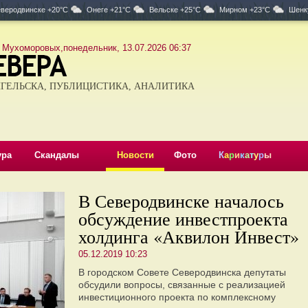
веродвинске +20°C
Онеге +21°C
Вельске +25°C
Мирном +23°C
Шенк
 Мухоморовых,понедельник, 13.07.2026 06:37
ГЕЛЬСКА, ПУБЛИЦИСТИКА, АНАЛИТИКА
ура
Скандалы
Новости
Фото
К
а
р
и
к
а
т
у
р
ы
В Северодвинске началось
обсуждение инвестпроекта
холдинга «Аквилон Инвест»
05.12.2019 10:23
В городском Совете Северодвинска депутаты
обсудили вопросы, связанные с реализацией
инвестиционного проекта по комплексному