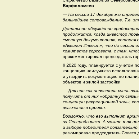
Стратегии развития Северодвинс
Варфоломеев
.
— На сессии 17 декабря мы опреде
дальнейшее сопровождение. Т.е. э
Детальное обсуждение градострои
продолжится, когда инвестор про
сметную документацию, которая п
«Аквилон Инвест», что до сессии 
комитетов горсовета, с тем, чтоб
прокомментировал председатель го
К 2020 году, планируется с учетом
концепцию наилучшего использовани
и утвердить документацию по плани
объектов и жилой застройки.
— Для нас как инвестора очень важ
получить от них «обратную связь»
концепции рекреационной зоны, к
включения в проект.
Возможно, что его выполнит архи
из Северодвинска. А может так по
и выборе победителя обязательно
резюмировал председатель Совета 