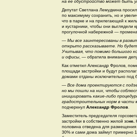
на ее обустройство может быть ув
Депутат Светлана Лемудкина просил
по максимуму сохранить, но и увели
что в парке и на прилегающей к жи
и кустарники, чтобы они выглядели 
прогулочной набережной — променада
— Мы все заинтересованы в развит
открыто рассказываете. Но будет
Учитывая, что помимо большого к
и офисы
, — обратила внимание деп
Как отметил Александр Фролов, по
площади застройки и будут располаг
домами отданы исключительно под б
— Все дома проектируются с подз
но мы пошли на них, чтобы соблю
инициировать какие-либо процеду
градостроительных норм в части
подчеркнул
Александр Фролов
.
Заместитель председателя горсовета
застройки в собственно жилой зо
не.
половина отведена для размещения
30% и сами дома займут примерно 1,8