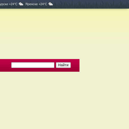
урске +24°C
Яренске +24°C