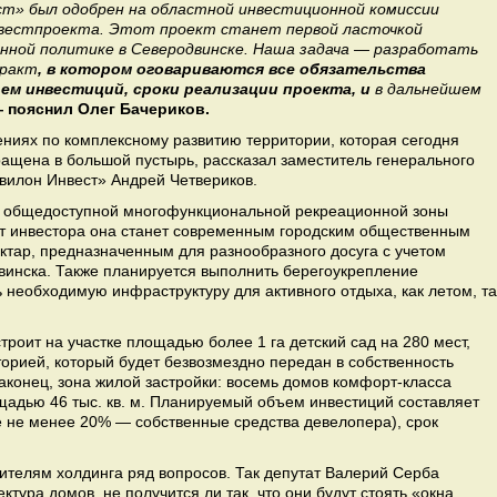
ст» был одобрен
на областной инвестиционной комиссии
нвестпроекта. Этот проект станет первой ласточкой
онной политике в Северодвинске. Наша задача — разработать
тракт
, в котором оговариваются все обязательства
ем инвестиций, сроки реализации проекта, и
в дальнейшем
 пояснил Олег Бачериков.
ниях по комплексному развитию территории, которая сегодня
ращена в большой пустырь, рассказал заместитель генерального
квилон Инвест» Андрей Четвериков.
е общедоступной многофункциональной рекреационной зоны
чет инвестора она станет современным городским общественным
ктар, предназначенным для разнообразного досуга с учетом
винска. Также планируется выполнить берегоукрепление
ть необходимую инфраструктуру для активного отдыха, как летом, та
строит на участке площадью более 1 га детский сад на 280 мест,
орией, который будет безвозмездно передан в собственность
аконец, зона жилой застройки: восемь домов комфорт-класса
адью 46 тыс. кв. м. Планируемый объем инвестиций составляет
ле не менее 20% — собственные средства девелопера), срок
ителям холдинга ряд вопросов. Так депутат Валерий Серба
ктура домов, не получится ли так, что они будут стоять «окна