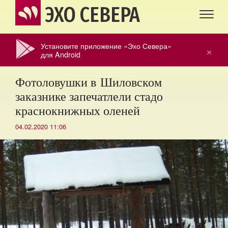
ЭХО СЕВЕРА
Установите приложение «Эхо Севера»
×
для Android
Фотоловушки в Шиловском
заказнике запечатлели стадо
краснокнижных оленей
04.02.2020 11:06