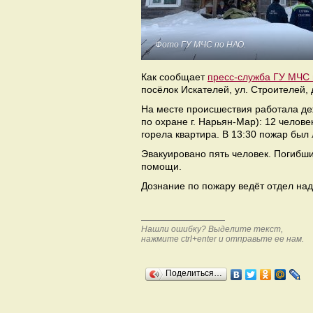
Фото ГУ МЧС по НАО.
Как сообщает
пресс-служба ГУ МЧС
посёлок Искателей, ул. Строителей, д
На месте происшествия работала де
по охране г. Нарьян-Мар): 12 челове
горела квартира. В 13:30 пожар был
Эвакуировано пять человек. Погибши
помощи.
Дознание по пожару ведёт отдел на
Нашли ошибку? Выделите текст,
нажмите ctrl+enter и отправьте ее нам.
Поделиться…