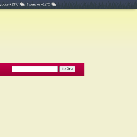
урске +13°C
Яренске +12°C