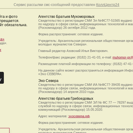
Сервис рассылки смс-сообщений предоставлен
КоллЦентр24
йта и фото
Агентство Братьев Мухоморовых
апрещается.
Свидетельство о регистрации СМИ Эл №ФС77-51565 выдано
по надзору в сфере связи, информационных технологий и м
йт обязательна.
(Роскомнадзор) 26 октября 2012 года.
Форма распространения: сетевое издание.
да»
Учредитель: Архангельская региональная общественная орг
ада».
молодых журналистов Севера».
х
Главный редактор Азовский Илья Викторович.
Телефон/факс редакции: (8182) 21-41-03, e-mail:
muhomor-pr@
Размещение платной информации по телефону: (8182) 47-41-
На данном сайте может распространяться информация Инфо
«Эхо СЕВЕРА».
Эхо Севера
Свидетельство о регистрации СМИ ИА №ФС77-39435 выдано
по надзору в сфере связи, информационных технологий и м
(Роскомнадзор) 14 апреля 2010 года.
Агентство братьев Грибоедовых
Свидетельство о регистрации СМИ ЭЛ № ФС 77 — 78297 выд
службой по надзору в сфере связи, информационных технол
коммуникаций (Роскомнадзор) 15.05.2020.
Адрес материалов:
эхосевера.рф
.
Форма распространения: сетевое издание.
Учредитель: Архангельская региональная общественная орг
молодых журналистов Севера».