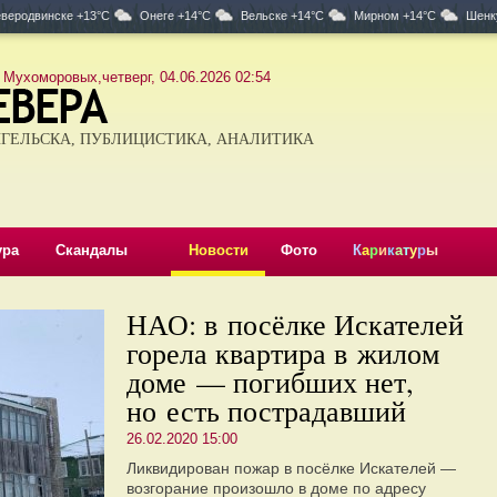
веродвинске +13°C
Онеге +14°C
Вельске +14°C
Мирном +14°C
Шенк
 Мухоморовых,четверг, 04.06.2026 02:54
ГЕЛЬСКА, ПУБЛИЦИСТИКА, АНАЛИТИКА
ура
Скандалы
Новости
Фото
К
а
р
и
к
а
т
у
р
ы
НАО: в посёлке Искателей
горела квартира в жилом
доме — погибших нет,
но есть пострадавший
26.02.2020 15:00
Ликвидирован пожар в посёлке Искателей —
возгорание произошло в доме по адресу