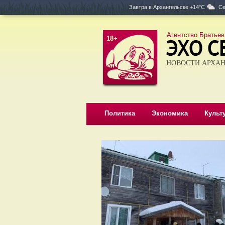
Завтра в
Архангельске +14°C
Се
Агентство Братьев
18+
НОВОСТИ АРХАН
Политика
Экономика
Культ