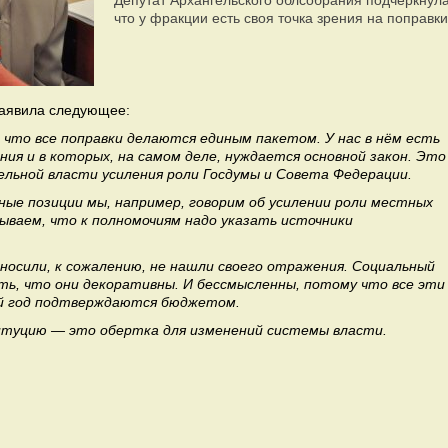
Депутат Архангельского облсобрания подчеркнула
что у фракции есть своя точка зрения на поправки
заявила следующее:
, что все поправки делаются единым пакетом. У нас в нём есть
ия и в которых, на самом деле, нуждается основной закон. Это
ельной власти усиления роли Госдумы и Совета Федерации.
ые позиции мы, например, говорим об усилении роли местных
бываем, что к полномочиям надо указать источники
носили, к сожалению, не нашли своего отражения.
Социальный
ить, что они декоративны. И бессмысленны, потому что все эти
ый год подтверждаются бюджетом.
титуцию — это обертка для изменений системы власти.