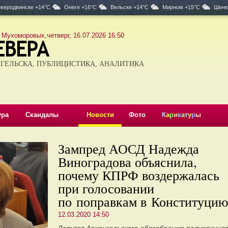
веродвинске +14°C
Онеге +16°C
Вельске +14°C
Мирном +15°C
Шенк
 Мухоморовых,четверг, 16.07.2026 16:50
ГЕЛЬСКА, ПУБЛИЦИСТИКА, АНАЛИТИКА
ура
Скандалы
Новости
Фото
К
а
р
и
к
а
т
у
р
ы
Зампред АОСД Надежда
Виноградова объяснила,
почему КПРФ воздержалась
при голосовании
по поправкам в Конституцию
12.03.2020 14:50