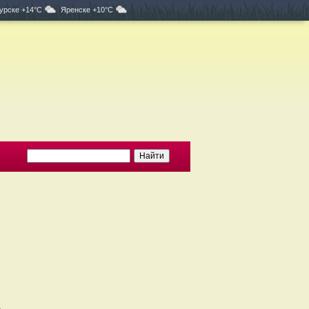
урске +14°C
Яренске +10°C