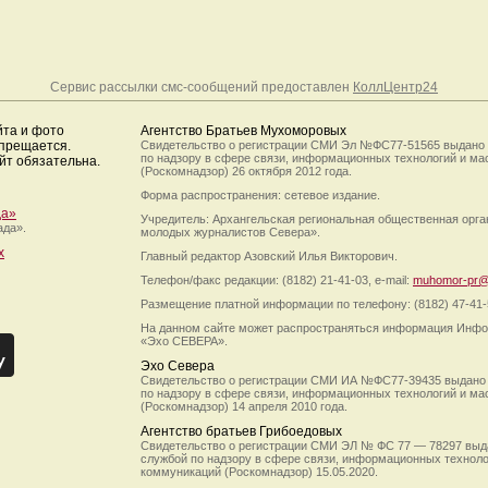
Сервис рассылки смс-сообщений предоставлен
КоллЦентр24
йта и фото
Агентство Братьев Мухоморовых
апрещается.
Свидетельство о регистрации СМИ Эл №ФС77-51565 выдано
по надзору в сфере связи, информационных технологий и м
йт обязательна.
(Роскомнадзор) 26 октября 2012 года.
Форма распространения: сетевое издание.
да»
Учредитель: Архангельская региональная общественная орг
ада».
молодых журналистов Севера».
х
Главный редактор Азовский Илья Викторович.
Телефон/факс редакции: (8182) 21-41-03, e-mail:
muhomor-pr@
Размещение платной информации по телефону: (8182) 47-41-
На данном сайте может распространяться информация Инфо
«Эхо СЕВЕРА».
Эхо Севера
Свидетельство о регистрации СМИ ИА №ФС77-39435 выдано
по надзору в сфере связи, информационных технологий и м
(Роскомнадзор) 14 апреля 2010 года.
Агентство братьев Грибоедовых
Свидетельство о регистрации СМИ ЭЛ № ФС 77 — 78297 выд
службой по надзору в сфере связи, информационных технол
коммуникаций (Роскомнадзор) 15.05.2020.