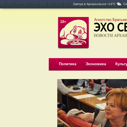
Завтра в
Архангельске +14°C
Се
Агентство Братьев
18+
НОВОСТИ АРХАН
Политика
Экономика
Культ