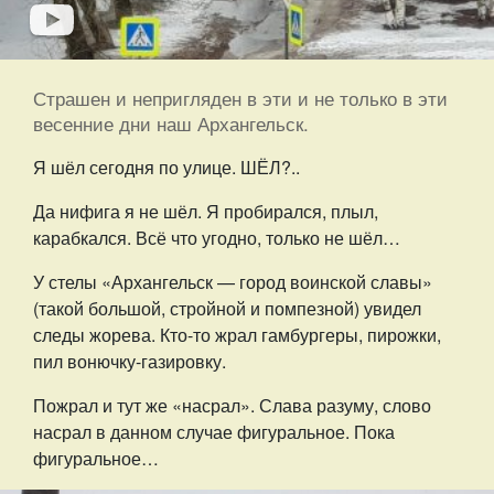
Страшен и непригляден в эти и не только в эти
весенние дни наш Архангельск.
Я шёл сегодня по улице. ШЁЛ?..
Да нифига я не шёл. Я пробирался, плыл,
карабкался. Всё что угодно, только не шёл…
У стелы «Архангельск — город воинской славы»
(такой большой, стройной и помпезной) увидел
следы жорева. Кто-то жрал гамбургеры, пирожки,
пил вонючку-газировку.
Пожрал и тут же «насрал». Слава разуму, слово
насрал в данном случае фигуральное. Пока
фигуральное…