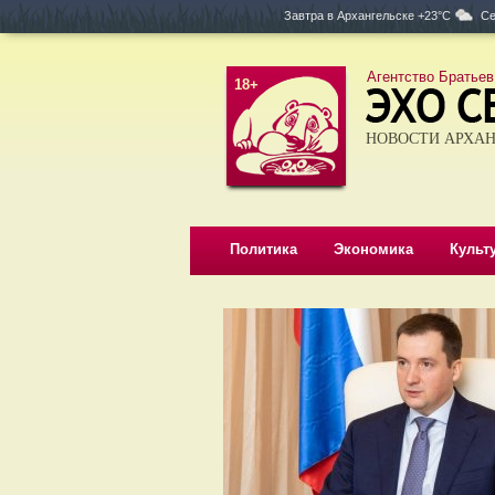
Завтра в
Архангельске +23°C
Се
Агентство Братьев
18+
НОВОСТИ АРХАН
Политика
Экономика
Культ