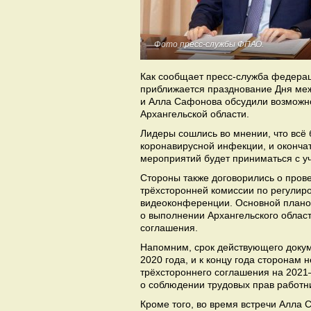
Фото пресс-службы ФПАО.
Как сообщает пресс-служба федераци
приближается празднование Дня ме
и Алла Сафонова обсудили возможно
Архангельской области.
Лидеры сошлись во мнении, что всё
коронавирусной инфекции, и оконч
мероприятий будет приниматься с у
Стороны также договорились о пров
трёхсторонней комиссии по регули
видеоконференции. Основной планов
о выполнении Архангельского област
соглашения.
Напомним, срок действующего докум
2020 года, и к концу года сторонам
трёхстороннего соглашения на 2021–
о соблюдении трудовых прав работн
Кроме того, во время встречи Алла