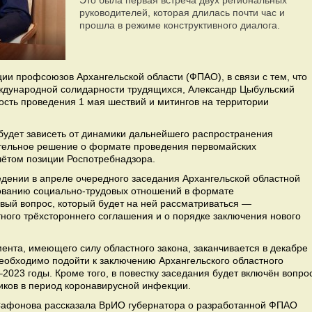
Это была первая встреча двух региональных
руководителей, которая длилась почти час и
прошла в режиме конструктивного диалога.
и профсоюзов Архангельской области (ФПАО), в связи с тем, что
ждународной солидарности трудящихся, Александр Цыбульский
сть проведения 1 мая шествий и митингов на территории
 будет зависеть от динамики дальнейшего распространения
ательное решение о формате проведения первомайских
чётом позиции Роспотребнадзора.
едении в апреле очередного заседания Архангельской областной
рованию социально-трудовых отношений в формате
ый вопрос, который будет на ней рассматриваться —
ного трёхстороннего соглашения и о порядке заключения нового
ента, имеющего силу областного закона, заканчивается в декабре
 необходимо подойти к заключению Архангельского областного
2023 годы. Кроме того, в повестку заседания будет включён вопро
иков в период коронавирусной инфекции.
 Сафонова рассказала ВрИО губернатора о разработанной ФПАО