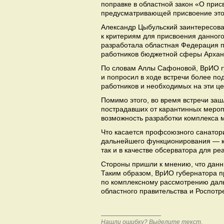
поправке в областной закон «О прис
предусматривающей присвоение это
Александр Цыбульский заинтересова
к критериям для присвоения данного
разработала областная Федерация п
работников бюджетной сферы Архан
По словам Аллы Сафоновой, ВрИО г
и попросил в ходе встречи более п
работников и необходимых на эти це
Помимо этого, во время встречи заш
пострадавших от карантинных мероп
возможность разработки комплекса 
Что касается профсоюзного санатор
дальнейшего функционирования — ка
так и в качестве обсерватора для р
Стороны пришли к мнению, что данн
Таким образом, ВрИО губернатора 
по комплексному рассмотрению дал
областного правительства и Роспотр
Нашли ошибку? Выделите текст,