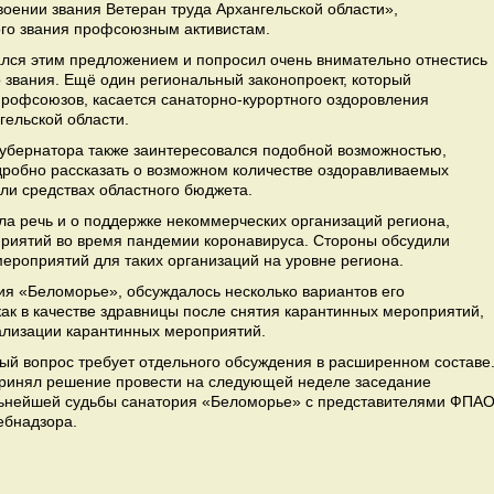
воении звания Ветеран труда Архангельской области»,
го звания профсоюзным активистам.
лся этим предложением и попросил очень внимательно отнестись
 звания. Ещё один региональный законопроект, который
рофсоюзов, касается санаторно-курортного оздоровления
гельской области.
убернатора также заинтересовался подобной возможностью,
одробно рассказать о возможном количестве оздоравливаемых
ли средствах областного бюджета.
ла речь и о поддержке некоммерческих организаций региона,
риятий во время пандемии коронавируса. Стороны обсудили
мероприятий для таких организаций на уровне региона.
ия «Беломорье», обсуждалось несколько вариантов его
к в качестве здравницы после снятия карантинных мероприятий,
еализации карантинных мероприятий.
ый вопрос требует отдельного обсуждения в расширенном составе
принял решение провести на следующей неделе заседание
ьнейшей судьбы санатория «Беломорье» с представителями ФПАО
ебнадзора.