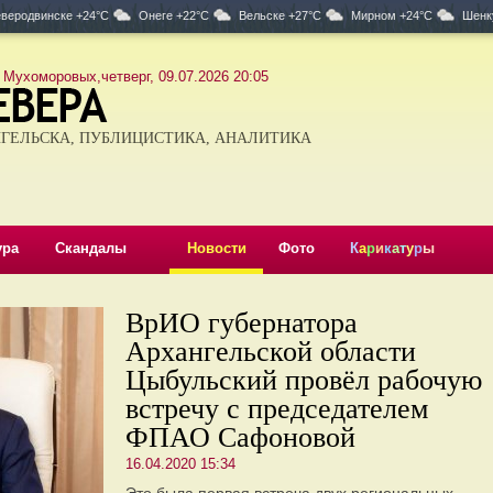
веродвинске +24°C
Онеге +22°C
Вельске +27°C
Мирном +24°C
Шенк
 Мухоморовых,четверг, 09.07.2026 20:05
ГЕЛЬСКА, ПУБЛИЦИСТИКА, АНАЛИТИКА
ура
Скандалы
Новости
Фото
К
а
р
и
к
а
т
у
р
ы
ВрИО губернатора
Архангельской области
Цыбульский провёл рабочую
встречу с председателем
ФПАО Сафоновой
16.04.2020 15:34