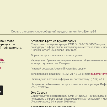
Сервис рассылки смс-сообщений предоставлен
КоллЦентр24
йта и фото
Агентство Братьев Мухоморовых
апрещается.
Свидетельство о регистрации СМИ Эл №ФС77-51565 выдано
по надзору в сфере связи, информационных технологий и м
йт обязательна.
(Роскомнадзор) 26 октября 2012 года.
Форма распространения: сетевое издание.
да»
Учредитель: Архангельская региональная общественная орг
ада».
молодых журналистов Севера».
х
Главный редактор Азовский Илья Викторович.
Телефон/факс редакции: (8182) 21-41-03, e-mail:
muhomor-pr@
Размещение платной информации по телефону: (8182) 47-41-
На данном сайте может распространяться информация Инфо
«Эхо СЕВЕРА».
Эхо Севера
Свидетельство о регистрации СМИ ИА №ФС77-39435 выдано
по надзору в сфере связи, информационных технологий и м
(Роскомнадзор) 14 апреля 2010 года.