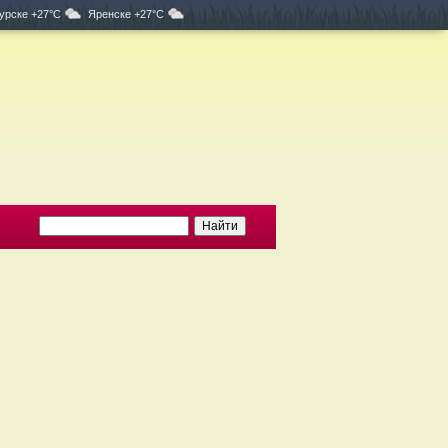
урске +27°C
Яренске +27°C