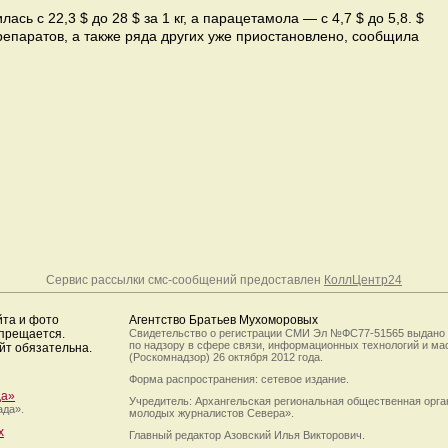
сь с 22,3 $ до 28 $ за 1 кг, а парацетамола — с 4,7 $ до 5,8. $
епаратов, а также ряда других уже приостановлено, сообщила
Сервис рассылки смс-сообщений предоставлен
КоллЦентр24
йта и фото
Агентство Братьев Мухоморовых
апрещается.
Свидетельство о регистрации СМИ Эл №ФС77-51565 выдано
по надзору в сфере связи, информационных технологий и м
йт обязательна.
(Роскомнадзор) 26 октября 2012 года.
Форма распространения: сетевое издание.
да»
Учредитель: Архангельская региональная общественная орг
ада».
молодых журналистов Севера».
х
Главный редактор Азовский Илья Викторович.