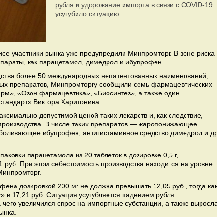
рубля и удорожание импорта в связи с COVID-19
усугубило ситуацию.
зисе участники рынка уже предупредили Минпромторг. В зоне риска
епараты, как парацетамол, димедрол и ибупрофен.
ства более 50 международных непатентованных наименований,
ных препаратов, Минпромторгу сообщили семь фармацевтических
м», «Озон фармацевтика», «Биосинтез», а также один
мстандарт» Виктора Харитонина.
аксимально допустимой ценой таких лекарств и, как следствие,
производства. В числе таких препаратов — жаропонижающее
зболивающее ибупрофен, антигистаминное средство димедрол и др
аковки парацетамола из 20 таблеток в дозировке 0,5 г,
 руб. При этом себестоимость производства находится на уровне
 Минпромторг.
фена дозировкой 200 мг не должна превышать 12,05 руб., тогда ка
» в 17,21 руб. Ситуация усугубляется падением рубля
 чего увеличился спрос на импортные субстанции, а также выросл
рынка.