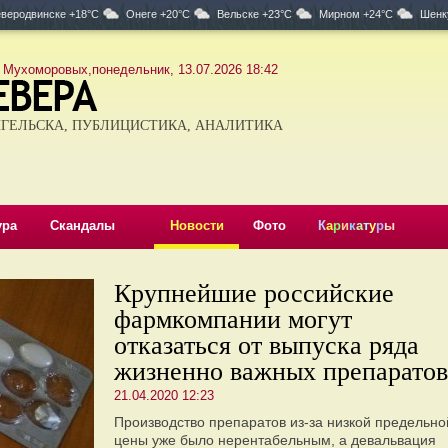
веродвинске +18°C
Онеге +20°C
Вельске +23°C
Мирном +24°C
Шенк
 Мухоморовых,понедельник, 13.07.2026 18:42
ГЕЛЬСКА, ПУБЛИЦИСТИКА, АНАЛИТИКА
ура
Скандалы
Новости
Фото
К
а
р
и
к
а
т
у
р
ы
Крупнейшие российские
фармкомпании могут
отказаться от выпуска ряда
жизненно важных препаратов
21.04.2020 12:23
Производство препаратов из-за низкой предельно
цены уже было нерентабельным, а девальвация