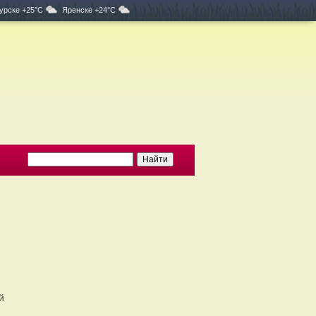
урске +25°C
Яренске +24°C
й