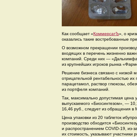
Как сообщает «
КоммерсатЪ
», о кри
оказались такие востребованные пр
О возможном прекращении производ
входящих в перечень жизненно важ
компаний. Среди них — «Дальхимфар
из крупнейших игроков рынка «Фар
Решение бизнеса связано с низкой м
отрицательной рентабельностью их 
парацетамол, раствор глюкозы, обе
из портфеля компаний.
Так, максимально допустимая цена уп
выпускаемого «Биосинтезом», — 10,1
16,46 руб., следует из обращения в
Цена упаковки из 20 таблеток ибупро
производство обходится «Биосинтезу
и распространением COVID-19, из-за
их стоимость, указывают участники 