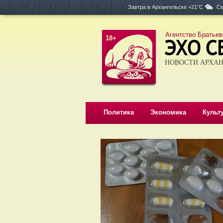
Завтра в
Архангельске +21°C
Се
Агентство Братьев
18+
НОВОСТИ АРХАН
Политика
Экономика
Культ