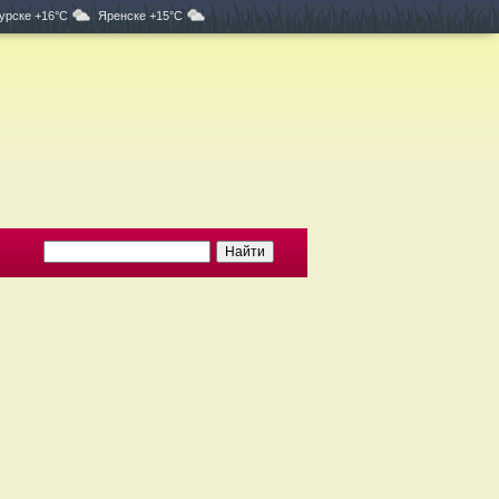
урске +16°C
Яренске +15°C