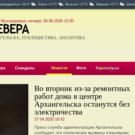
веродвинске +16°C
Онеге +17°C
Вельске +17°C
Мирном +17°C
Шенк
 Мухоморовых,четверг, 04.06.2026 13:30
ГЕЛЬСКА, ПУБЛИЦИСТИКА, АНАЛИТИКА
ура
Скандалы
Новости
Фото
К
а
р
и
к
а
т
у
р
ы
Во вторник из-за ремонтных
работ дома в центре
Архангельска останутся без
электричества
27.04.2020 18:42
Пресс-служба администрации Архангельска
сообщает, что отключения вызваны плановыми