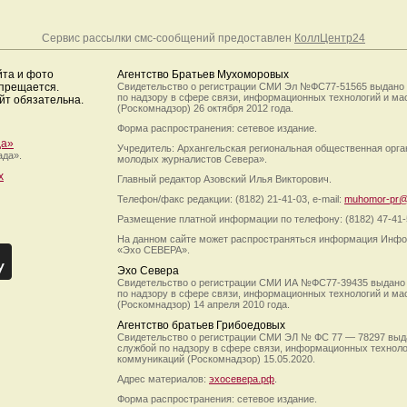
Сервис рассылки смс-сообщений предоставлен
КоллЦентр24
йта и фото
Агентство Братьев Мухоморовых
апрещается.
Свидетельство о регистрации СМИ Эл №ФС77-51565 выдано
по надзору в сфере связи, информационных технологий и м
йт обязательна.
(Роскомнадзор) 26 октября 2012 года.
Форма распространения: сетевое издание.
да»
Учредитель: Архангельская региональная общественная орг
ада».
молодых журналистов Севера».
х
Главный редактор Азовский Илья Викторович.
Телефон/факс редакции: (8182) 21-41-03, e-mail:
muhomor-pr@
Размещение платной информации по телефону: (8182) 47-41-
На данном сайте может распространяться информация Инфо
«Эхо СЕВЕРА».
Эхо Севера
Свидетельство о регистрации СМИ ИА №ФС77-39435 выдано
по надзору в сфере связи, информационных технологий и м
(Роскомнадзор) 14 апреля 2010 года.
Агентство братьев Грибоедовых
Свидетельство о регистрации СМИ ЭЛ № ФС 77 — 78297 выд
службой по надзору в сфере связи, информационных технол
коммуникаций (Роскомнадзор) 15.05.2020.
Адрес материалов:
эхосевера.рф
.
Форма распространения: сетевое издание.