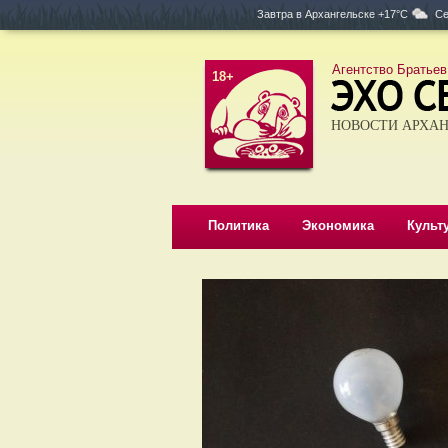
Завтра в
Архангельске +17°C
Се
Агентство Братьев
18+
НОВОСТИ АРХАН
Политика
Экономика
Культ