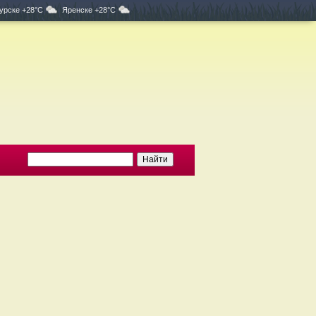
урске +28°C
Яренске +28°C