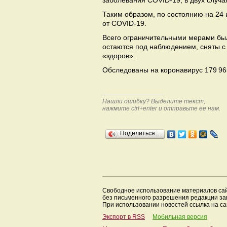
заболевания COVID-19, в двух случ
Таким образом, по состоянию на 24
от COVID-19.
Всего ограничительными мерами были
остаются под наблюдением, сняты с 
«здоров».
Обследованы на коронавирус 179 96
Нашли ошибку? Выделите текст,
нажмите ctrl+enter и отправьте ее нам.
Поделиться…
Свободное использование материалов са
без письменного разрешения редакции з
При использовании новостей ссылка на са
Экспорт в RSS
Мобильная версия