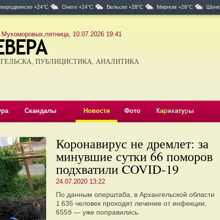
веродвинске +24°C
Онеге +24°C
Вельске +28°C
Мирном +26°C
Шенк
 Мухоморовых,пятница, 10.07.2026 19:41
ГЕЛЬСКА, ПУБЛИЦИСТИКА, АНАЛИТИКА
ура
Скандалы
Новости
Фото
К
а
р
и
к
а
т
у
р
ы
Коронавирус не дремлет: за
минувшие сутки 66 поморов
подхватили COVID-19
24.07.2020 13:22
По данным оперштаба, в Архангельской области
1 635 человек проходят лечение от инфекции,
6559 — уже поправились.