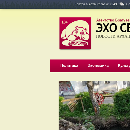
Завтра в
Архангельске +24°C
Се
Агентство Братьев
18+
НОВОСТИ АРХАН
Политика
Экономика
Культ