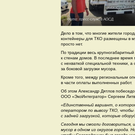
Фото: пресс-служба АОСД.
Дело в том, что многие жители горо
контейнеры для ТКО размещены в му
просто нет.
По традиции весь крупногабаритный
к стенам домов. В последнее время 
с нехваткой специальной техники, а
за боковой загрузки мусора.
Кроме того, между региональным о
в части оплаты выполненных работ.
Об этом Александр Дятлов побеседо
ООО «ЭкоИнтегратор» Сергеем Лит
«Единственный вариант, о которо
оператором по вывозу ТКО, чтобы 
с задней загрузкой, которые обор
Сегодня мы смогли договориться, 
мусор в одном из округов города. 