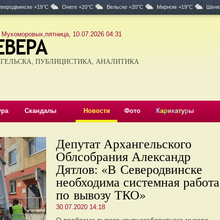
веродвинске +19°C
Онеге +20°C
Вельске +20°C
Мирном +19°C
Шенк
 Мухоморовых,пятница, 10.07.2026 04:31
ГЕЛЬСКА, ПУБЛИЦИСТИКА, АНАЛИТИКА
ура
Скандалы
Новости
Фото
К
а
р
и
к
а
т
у
р
ы
Депутат Архангельского
Облсобрания Александр
Дятлов: «В Северодвинске
необходима системная работа
по вывозу ТКО»
30.07.2020 14:18