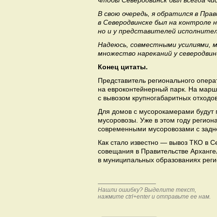
чтобы Северодвинск был всегда чи
В свою очередь, я обратился в Пр
в Северодвинске был на контроле 
но и у представителей исполнител
Надеюсь, совместными усилиями, 
множество нареканий у северодвин
Конец цитаты.
Представитель регионального операт
на евроконтейнерный парк. На марш
с вывозом крупногабаритных отходов
Для домов с мусорокамерами будут 
мусоровозы. Уже в этом году регио
современными мусоровозами с задне
Как стало известно — вывоз ТКО в Се
совещания в Правительстве Арханг
в муниципальных образованиях реги
Нашли ошибку? Выделите текст,
нажмите ctrl+enter и отправьте ее нам.