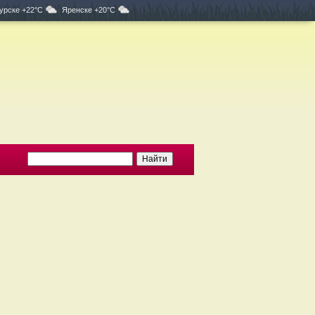
урске +22°C
Яренске +20°C