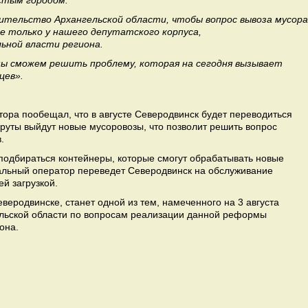
стым городом.
авительство Архангельской области, чтобы вопрос вывоза мусора
не только у нашего депутатского корпуса,
ьной власти региона.
мы сможем решить проблему, которая на сегодня вызывает
цев».
ора пообещал, что в августе Северодвинск будет переводиться
руты выйдут новые мусоровозы, что позволит решить вопрос
.
подбираться контейнеры, которые смогут обрабатывать новые
нальный оператор переведет Северодвинск на обслуживание
й загрузкой.
веродвинске, станет одной из тем, намеченного на 3 августа
ельской области по вопросам реализации данной реформы
она.