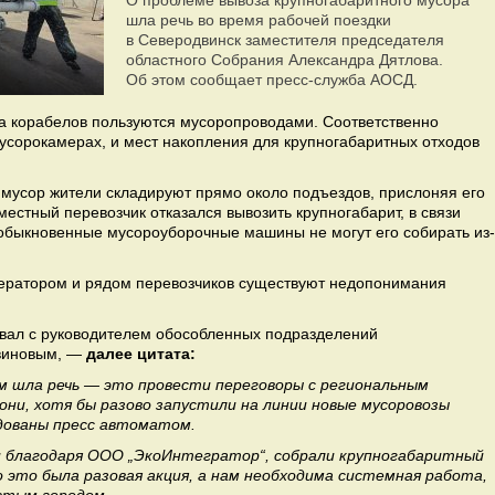
О проблеме вывоза крупногабаритного мусора
шла речь во время рабочей поездки
в Северодвинск заместителя председателя
областного Собрания Александра Дятлова.
Об этом сообщает пресс-служба АОСД.
да корабелов пользуются мусоропроводами. Соответственно
сорокамерах, и мест накопления для крупногабаритных отходов
 мусор жители складируют прямо около подъездов, прислоняя его
местный перевозчик отказался вывозить крупногабарит, в связи
 обыкновенные мусороуборочные машины не могут его собирать из-
ператором и рядом перевозчиков существуют недопонимания
вал с руководителем обособленных подразделений
виновым, —
далее цитата:
м шла речь — это провести переговоры с региональным
они, хотя бы разово запустили на линии новые мусоровозы
удованы пресс автоматом.
и благодаря ООО „ЭкоИнтегратор“, собрали крупногабаритный
Но это была разовая акция, а нам необходима системная работа,