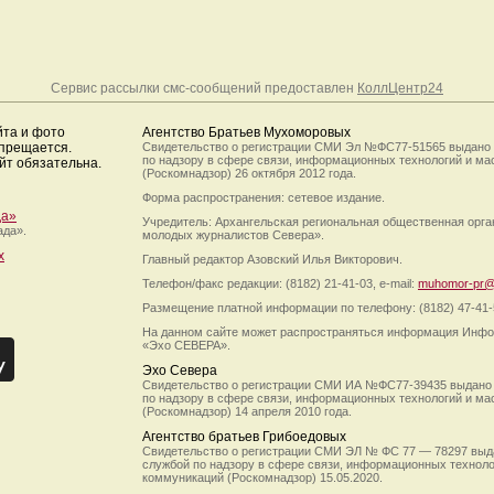
Сервис рассылки смс-сообщений предоставлен
КоллЦентр24
йта и фото
Агентство Братьев Мухоморовых
апрещается.
Свидетельство о регистрации СМИ Эл №ФС77-51565 выдано
по надзору в сфере связи, информационных технологий и м
йт обязательна.
(Роскомнадзор) 26 октября 2012 года.
Форма распространения: сетевое издание.
да»
Учредитель: Архангельская региональная общественная орг
ада».
молодых журналистов Севера».
х
Главный редактор Азовский Илья Викторович.
Телефон/факс редакции: (8182) 21-41-03, e-mail:
muhomor-pr@
Размещение платной информации по телефону: (8182) 47-41-
На данном сайте может распространяться информация Инфо
«Эхо СЕВЕРА».
Эхо Севера
Свидетельство о регистрации СМИ ИА №ФС77-39435 выдано
по надзору в сфере связи, информационных технологий и м
(Роскомнадзор) 14 апреля 2010 года.
Агентство братьев Грибоедовых
Свидетельство о регистрации СМИ ЭЛ № ФС 77 — 78297 выд
службой по надзору в сфере связи, информационных технол
коммуникаций (Роскомнадзор) 15.05.2020.