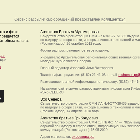
Сервис рассылки смс-сообщений предоставлен
КоллЦентр24
йта и фото
Агентство Братьев Мухоморовых
апрещается.
Свидетельство о регистрации СМИ Эл №ФС77-51565 выдано
по надзору в сфере связи, информационных технологий и м
йт обязательна.
(Роскомнадзор) 26 октября 2012 года.
Форма распространения: сетевое издание.
да»
Учредитель: Архангельская региональная общественная орг
ада».
молодых журналистов Севера».
х
Главный редактор Азовский Илья Викторович.
Телефон/факс редакции: (8182) 21-41-03, e-mail:
muhomor-pr@
Размещение платной информации по телефону: (8182) 47-41-
На данном сайте может распространяться информация Инфо
«Эхо СЕВЕРА».
Эхо Севера
Свидетельство о регистрации СМИ ИА №ФС77-39435 выдано
по надзору в сфере связи, информационных технологий и м
(Роскомнадзор) 14 апреля 2010 года.
Агентство братьев Грибоедовых
Свидетельство о регистрации СМИ ЭЛ № ФС 77 — 78297 выд
службой по надзору в сфере связи, информационных технол
коммуникаций (Роскомнадзор) 15.05.2020.
Адрес материалов:
эхосевера.рф
.