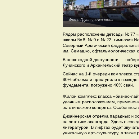
Фото Группы «Аквилон».
Рядом расположены детсады № 77 «
школы № 8, № 9 и № 22, гимназия № 
Северный Арктический федеральный 
им. Семашко, офтальмологическая к
В пешеходной доступности — набере
Лучинского и Архангельский театр ку
Сейчас на 1-й очереди комплекса ст
80% объема и приступили к возведен
фундамента: погружено 40% свай.
Жилой комплекс класса «бизнес-лай
удачным расположением, применени
эстетического концепта. Особенност
Дизайнерская отделка парадных и хо
на эстетике авангарда. Здесь в сосе
литературой. В лифтах будет звучат
уникальную арт-скульптуру, а также 