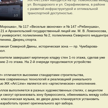
ЖК «Art.Line» находится на пр. Ломоносова межд
ул. Володарского и ул. Серафимовича, в районе
с развитой инфраструктурой и оптимальной
транспортной доступностью.
1/3
Морошка», № 117 «Веселые звоночки» и № 147 «Рябинушка»,
21 и Архангельский государственный лицей им. М. В. Ломоносова,
университет, поликлиника № 2, поликлиника Северного медцентр
линика, Дворец спорта.
жная Северной Двины, историческая зона — пр. Чумбарова-
кол.
роители завершают кирпичную кладку стен 1-го этажа, сделав уже
ию 2-го этажа. На 2-й очереди продолжается устройство
т» отличается высокими стандартами строительства,
ем современных технологий и реализацией уникального
ью ЖК «Art.Line» является его «артистическое» наполнение.
ллов выполняется в разных художественных стилях, с акцентом
ди смогут организовать зону буккроссинга, обмениваясь между собо
ь классическая музыка, во дворе дома планируется установить
разработать проект оригинального арт-забора.