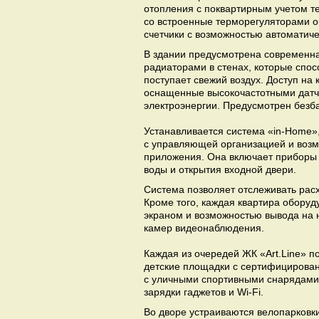
отопления с поквартирным учетом 
со встроенные терморегуляторами о
счетчики с возможностью автоматич
В здании предусмотрена современна
радиаторами в стенах, которые спос
поступает свежий воздух. Доступ н
оснащенные высокочастотными датч
электроэнергии. Предусмотрен безб
Устанавливается система «in-Home»
с управляющей организацией и возм
приложения. Она включает приборы 
воды и открытия входной двери.
Система позволяет отслеживать рас
Кроме того, каждая квартира обору
экраном и возможностью вывода на 
камер видеонаблюдения.
Каждая из очередей ЖК «Art.Line» 
детские площадки с сертифицирован
с уличными спортивными снарядами
зарядки гаджетов и Wi-Fi.
Во дворе устраиваются велопарковк