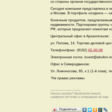
со стороны органов государственного
Сегодня компания представлена в че
и Москве. В портфеле холдинга — ок
Конечным продуктом, предлагаемым
недвижимости. Партнерами группы 
РФ, которые предлагают клиентам х
Центральный офис в Архангельске:
ул. Попова, 14, Торгово-деловой цен
Телефон/факс: (8182)
65-00-08
Электронная почта: invest@akvilon-in
Офис в Северодвинске:
Ул. Ломоносова, 85, к.1 (1-й этаж), 
*На правах рекламы.
Нашли ошибку? Выделите текст,
нажмите ctrl+enter и отправьте ее нам.
Поделиться…