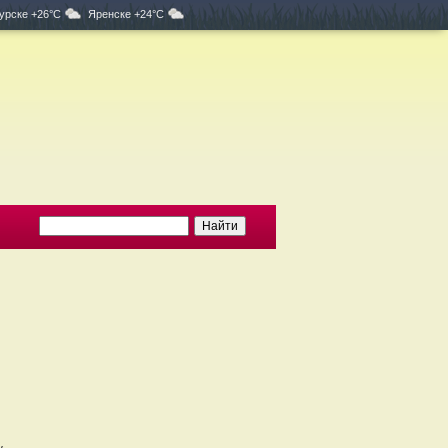
урске +26°C
Яренске +24°C