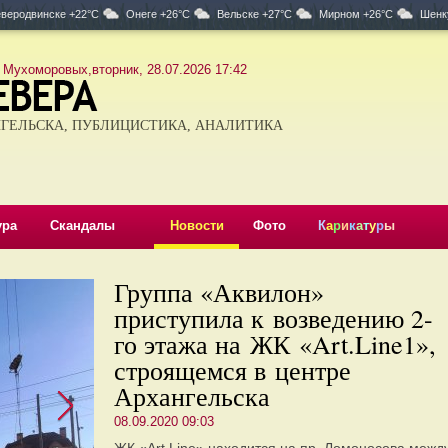
веродвинске +22°C
Онеге +26°C
Вельске +27°C
Мирном +26°C
Шенк
 Мухоморовых,вторник, 28.07.2026 17:42
ГЕЛЬСКА, ПУБЛИЦИСТИКА, АНАЛИТИКА
ура
Скандалы
Новости
Фото
К
а
р
и
к
а
т
у
р
ы
Группа «Аквилон»
приступила к возведению 2-
го этажа на ЖК «Art.Line1»,
строящемся в центре
Архангельска
08.09.2020 09:03