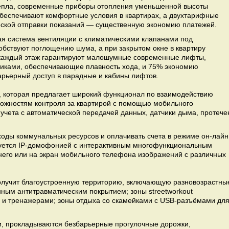
тепла, современные приборы отопления уменьшенной высоты
беспечивают комфортные условия в квартирах, а двухтарифные
еской отправки показаний — существенную экономию платежей.
я система вентиляции с климатическими клапанами под
обствуют поглощению шума, а при закрытом окне в квартиру
а каждый этаж гарантируют малошумные современные лифты,
иками, обеспечивающие плавность хода, и 75% экономию
арьерный доступ в парадные и кабины лифтов.
, которая предлагает широкий функционал по взаимодействию
ожностям контроля за квартирой с помощью мобильного
учета с автоматической передачей данных, датчики дыма, протече
ходы коммунальных ресурсов и оплачивать счета в режиме он-лайн
дуется IР-домофонией с интерактивным многофункциональным
него или на экран мобильного телефона изображений с различных
получит благоустроенную территорию, включающую разновозрастны
ным антитравматическим покрытием; зоны streetworkout
 и тренажерами; зоны отдыха со скамейками с USB-разъёмами дл
и, прокладываются безбарьерные прогулочные дорожки,