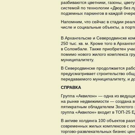
разбиваются цветники, газоны, цве
системой по технологии «Двор без
подземных паркингов в каждой очер
Напомним, что сейчас в стадии реали
числе и социальные объекты, а порт
В Архангельске и Северодвинске ко
250 тыс. кв. м. Кроме того в Архан
в Соломбале. Также приобретен учас
помимо нового жилого комплекса гру
муниципалитету.
В Северодвинске продолжается рабо
предусматривает строительство обще
передаваемого муниципалитету, и до
СПРАВКА
Группа «Аквилон» — одна из ведущи
на рынке недвижимости — создана в 
пятикратным обладателем Золотого 
группа «Аквилон» входит в ТОП-25 Е
В активе холдинга 100 объектов раз
современных жилых комплексов с п
торгово-развлекательных бизнес цен