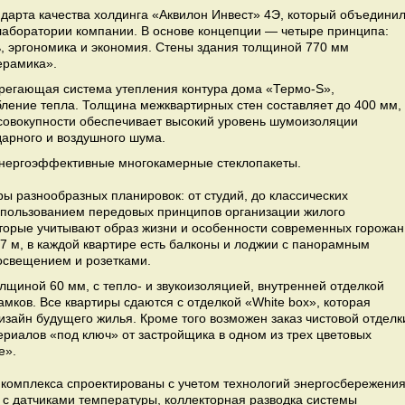
андарта качества холдинга «Аквилон Инвест» 4Э, который объедини
лаборатории компании. В основе концепции — четыре принципа:
ь, эргономика и экономия. Стены здания толщиной 770 мм
керамика».
регающая система утепления контура дома «Термо-S»,
ление тепла. Толщина межквартирных стен составляет до 400 мм,
 совокупности обеспечивает высокий уровень шумоизоляции
дарного и воздушного шума.
энергоэффективные многокамерные стеклопакеты.
ы разнообразных планировок: от студий, до классических
спользованием передовых принципов организации жилого
торые учитывают образ жизни и особенности современных горожан
,7 м, в каждой квартире есть балконы и лоджии с панорамным
освещением и розетками.
щиной 60 мм, с тепло- и звукоизоляцией, внутренней отделкой
амков. Все квартиры сдаются с отделкой «White box», которая
изайн будущего жилья. Кроме того возможен заказ чистовой отделк
риалов «под ключ» от застройщика в одном из трех цветовых
e».
комплекса спроектированы с учетом технологий энергосбережения
 с датчиками температуры, коллекторная разводка системы