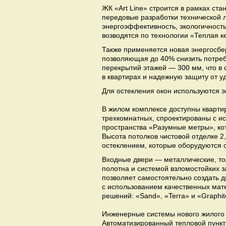
ЖК «Art Line» строится в рамках ст
передовые разработки технической 
энергоэффективность, экологичност
возводятся по технологии «Теплая 
Также применяется новая энергосбе
позволяющая до 40% снизить потреб
перекрытий этажей — 300 мм, что в
в квартирах и надежную защиту от у
Для остекления окон используются 
В жилом комплексе доступны квартир
трехкомнатных, спроектированы с и
пространства «Разумные метры», ко
Высота потолков чистовой отделке 2
остеклением, которые оборудуются 
Входные двери — металлические, тол
полотна и системой взломостойких з
позволяет самостоятельно создать д
с использованием качественных мате
решений: «Sand», «Terra» и «Graphit
Инженерные системы нового жилого 
Автоматизированный тепловой пункт