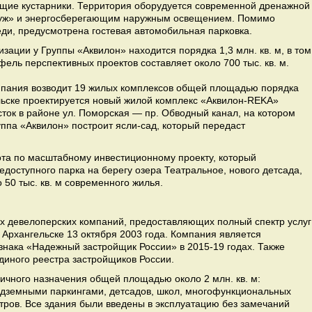
тущие кустарники. Территория оборудуется современной дренажной
 луж» и энергосберегающим наружным освещением. Помимо
еди, предусмотрена гостевая автомобильная парковка.
зации у Группы «Аквилон» находится порядка 1,3 млн. кв. м, в том
фель перспективных проектов составляет около 700 тыс. кв. м.
мпания возводит 19 жилых комплексов общей площадью порядка
гельске проектируется новый жилой комплекс «Аквилон-REKA»
ток в районе ул. Поморская — пр. Обводный канал, на котором
ппа «Аквилон» построит ясли-сад, который передаст
та по масштабному инвестиционному проекту, который
доступного парка на берегу озера Театральное, нового детсада,
 50 тыс. кв. м современного жилья.
х девелоперских компаний, предоставляющих полный спектр услуг
Архангельске 13 октября 2003 года. Компания является
знака «Надежный застройщик России» в 2015-19 годах. Также
диного реестра застройщиков России.
личного назначения общей площадью около 2 млн. кв. м:
одземными паркингами, детсадов, школ, многофункциональных
тров. Все здания были введены в эксплуатацию без замечаний