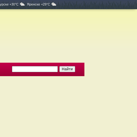
урске +30°C
Яренске +29°C