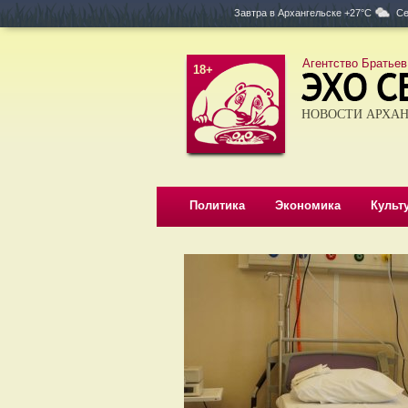
Завтра в
Архангельске +27°C
Се
Агентство Братьев
18+
НОВОСТИ АРХАН
Политика
Экономика
Культ