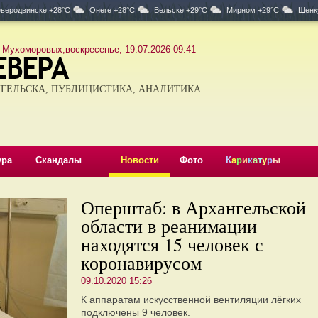
веродвинске +28°C
Онеге +28°C
Вельске +29°C
Мирном +29°C
Шенк
 Мухоморовых,воскресенье, 19.07.2026 09:41
ГЕЛЬСКА, ПУБЛИЦИСТИКА, АНАЛИТИКА
ура
Скандалы
Новости
Фото
К
а
р
и
к
а
т
у
р
ы
Оперштаб: в Архангельской
области в реанимации
находятся 15 человек с
коронавирусом
09.10.2020 15:26
К аппаратам искусственной вентиляции лёгких
подключены 9 человек.