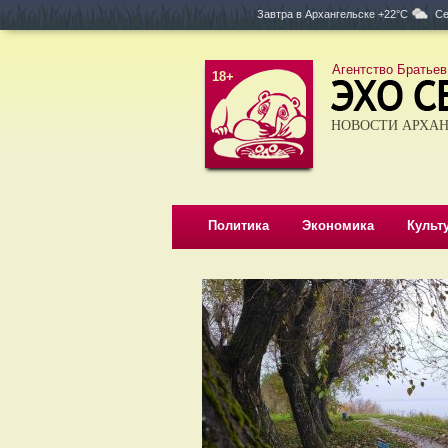
Завтра в
Архангельске +22°C
Се
Агентство Братьев
18+
НОВОСТИ АРХАН
Политика
Экономика
Культ