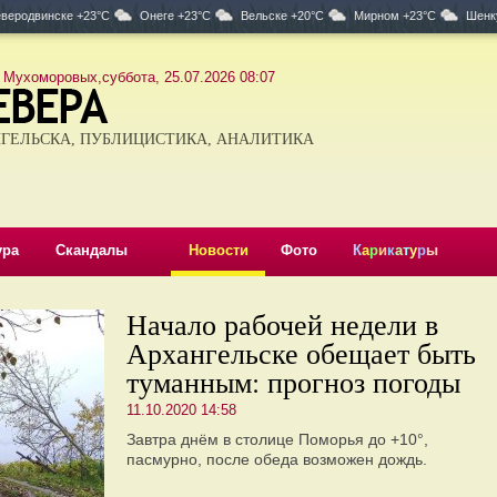
веродвинске +23°C
Онеге +23°C
Вельске +20°C
Мирном +23°C
Шенк
 Мухоморовых,суббота, 25.07.2026 08:07
ГЕЛЬСКА, ПУБЛИЦИСТИКА, АНАЛИТИКА
ура
Скандалы
Новости
Фото
К
а
р
и
к
а
т
у
р
ы
Начало рабочей недели в
Архангельске обещает быть
туманным: прогноз погоды
11.10.2020 14:58
Завтра днём в столице Поморья до +10°,
пасмурно, после обеда возможен дождь.