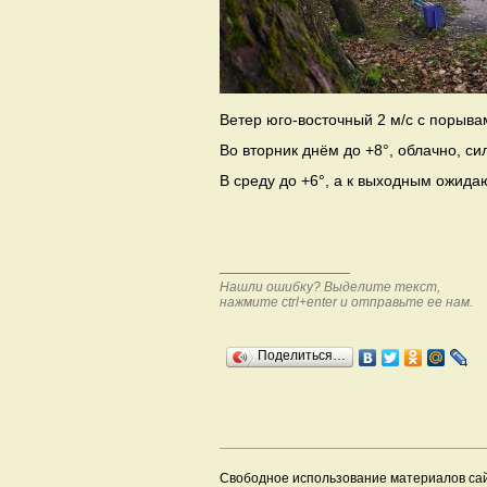
Ветер юго-восточный 2 м/с с порыва
Во вторник днём до +8°, облачно, си
В среду до +6°, а к выходным ожида
Нашли ошибку? Выделите текст,
нажмите ctrl+enter и отправьте ее нам.
Поделиться…
Свободное использование материалов са