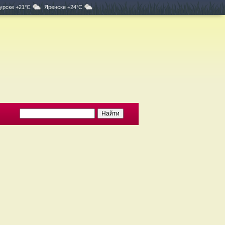
урске +21°C
Яренске +24°C