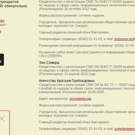
апрещается.
Свидетельство о регистрации СМИ Эл №ФС77-51565 выдано
по надзору в сфере связи, информационных технологий и м
йт обязательна.
(Роскомнадзор) 26 октября 2012 года.
Форма распространения: сетевое издание.
да»
Учредитель: Архангельская региональная общественная орг
ада».
молодых журналистов Севера».
х
Главный редактор Азовский Илья Викторович.
Телефон/факс редакции: (8182) 21-41-03, e-mail:
muhomor-pr@
Размещение платной информации по телефону: (8182) 47-41-
На данном сайте может распространяться информация Инфо
«Эхо СЕВЕРА».
Эхо Севера
Свидетельство о регистрации СМИ ИА №ФС77-39435 выдано
по надзору в сфере связи, информационных технологий и м
(Роскомнадзор) 14 апреля 2010 года.
Агентство братьев Грибоедовых
Свидетельство о регистрации СМИ ЭЛ № ФС 77 — 78297 выд
службой по надзору в сфере связи, информационных технол
коммуникаций (Роскомнадзор) 15.05.2020.
Адрес материалов:
эхосевера.рф
.
Форма распространения: сетевое издание.
Учредитель: Архангельская региональная общественная орг
молодых журналистов Севера».
Главный редактор Азовский Илья Викторович.
Телефон/факс редакции: (8182) 21-41-03, e-mail:
smigriboedov