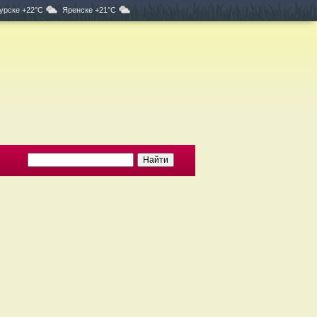
урске +22°C
Яренске +21°C