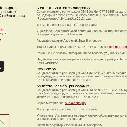
йта и фото
Агентство Братьев Мухоморовых
апрещается.
Свидетельство о регистрации СМИ Эл №ФС77-51565 выдано
по надзору в сфере связи, информационных технологий и м
йт обязательна.
(Роскомнадзор) 26 октября 2012 года.
Форма распространения: сетевое издание.
да»
Учредитель: Архангельская региональная общественная орг
ада».
молодых журналистов Севера».
х
Главный редактор Азовский Илья Викторович.
Телефон/факс редакции: (8182) 21-41-03, e-mail:
muhomor-pr@
Размещение платной информации по телефону: (8182) 47-41-
На данном сайте может распространяться информация Инфо
«Эхо СЕВЕРА».
Эхо Севера
Свидетельство о регистрации СМИ ИА №ФС77-39435 выдано
по надзору в сфере связи, информационных технологий и м
(Роскомнадзор) 14 апреля 2010 года.
Агентство братьев Грибоедовых
Свидетельство о регистрации СМИ ЭЛ № ФС 77 — 78297 выд
службой по надзору в сфере связи, информационных технол
коммуникаций (Роскомнадзор) 15.05.2020.
Адрес материалов:
эхосевера.рф
.
Форма распространения: сетевое издание.
Учредитель: Архангельская региональная общественная орг
молодых журналистов Севера».
Главный редактор Азовский Илья Викторович.