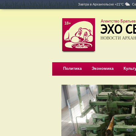
Завтра в
Архангельске +21°C
Се
Агентство Братьев
18+
НОВОСТИ АРХАН
Политика
Экономика
Культ