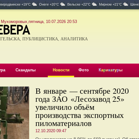
веродвинске +19°C
Онеге +20°C
Вельске +22°C
Мирном +21°C
Шенк
 Мухоморовых,пятница, 10.07.2026 20:53
ГЕЛЬСКА, ПУБЛИЦИСТИКА, АНАЛИТИКА
ура
Скандалы
Новости
Фото
К
а
р
и
к
а
т
у
р
ы
В январе — сентябре 2020
года ЗАО «Лесозавод 25»
увеличило объём
производства экспортных
пиломатериалов
12.10.2020 09:47