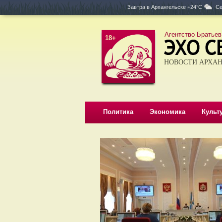
Завтра в
Архангельске +24°C
Се
Агентство Братьев
18+
НОВОСТИ АРХАН
Политика
Экономика
Культ