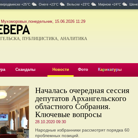
веродвинске +25°C
Онеге +23°C
Вельске +23°C
Мирном +24°C
Шенк
 Мухоморовых,понедельник, 15.06.2026 11:29
ГЕЛЬСКА, ПУБЛИЦИСТИКА, АНАЛИТИКА
ура
Скандалы
Новости
Фото
К
а
р
и
к
а
т
у
р
ы
Началась очередная сессия
депутатов Архангельского
областного Собрания.
Ключевые вопросы
28.10.2020 09:30
Народные избранники рассмотрят порядка 60
проблемных позиций.