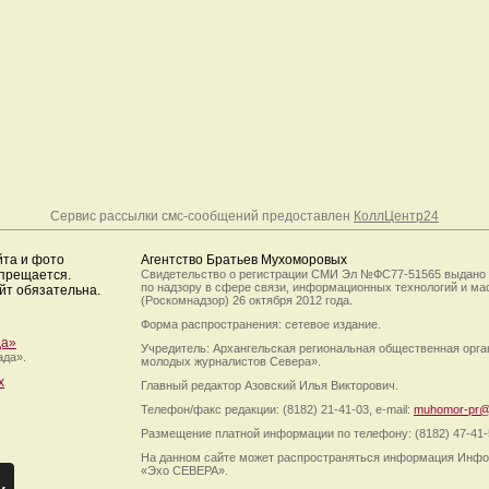
Сервис рассылки смс-сообщений предоставлен
КоллЦентр24
йта и фото
Агентство Братьев Мухоморовых
апрещается.
Свидетельство о регистрации СМИ Эл №ФС77-51565 выдано
по надзору в сфере связи, информационных технологий и м
йт обязательна.
(Роскомнадзор) 26 октября 2012 года.
Форма распространения: сетевое издание.
да»
Учредитель: Архангельская региональная общественная орг
ада».
молодых журналистов Севера».
х
Главный редактор Азовский Илья Викторович.
Телефон/факс редакции: (8182) 21-41-03, e-mail:
muhomor-pr@
Размещение платной информации по телефону: (8182) 47-41-
На данном сайте может распространяться информация Инфо
«Эхо СЕВЕРА».