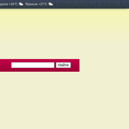
урске +26°C
Яренске +27°C