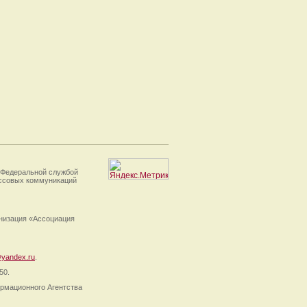
 Федеральной службой
ассовых коммуникаций
анизация «Ассоциация
yandex.ru
.
50.
рмационного Агентства